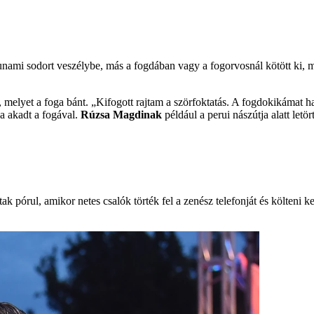
unami sodort veszélybe, más a fogdában vagy a fogorvosnál kötött ki, mí
, melyet a foga bánt. „Kifogott rajtam a szörfoktatás. A fogdokikámat
a akadt a fogával.
Rúzsa Magdinak
például a perui nászútja alatt letö
tak pórul, amikor netes csalók törték fel a zenész telefonját és költeni 