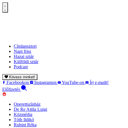
Címlapsztori
Napi friss
Hazai sztár
Külföldi sztár
Podcast
Kövess minket!
Facebookon
Instagramon
YouTube-on
Írj e-mailt!
Előfizetés
Operettszínház
De Re Attila Luigi
Közmédia
Tóth Ildikó
Rubint Réka