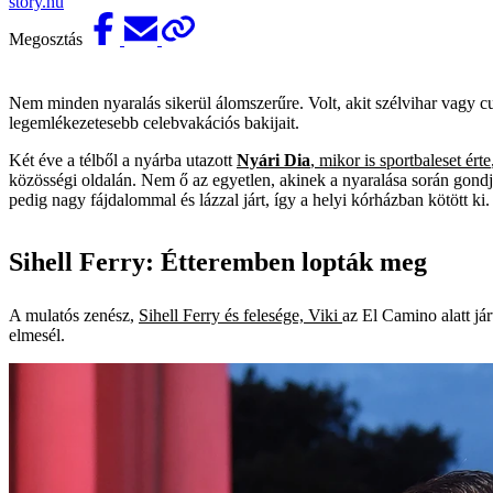
story.hu
Megosztás
Nem minden nyaralás sikerül álomszerűre. Volt, akit szélvihar vagy c
legemlékezetesebb celebvakációs bakijait.
Két éve a télből a nyárba utazott
Nyári Dia
, mikor is sportbaleset érte
közösségi oldalán. Nem ő az egyetlen, akinek a nyaralása során gondj
pedig nagy fájdalommal és lázzal járt, így a helyi kórházban kötött ki.
Sihell Ferry: Étteremben lopták meg
A mulatós zenész,
Sihell Ferry és felesége, Viki
az El Camino alatt jár
elmesél.