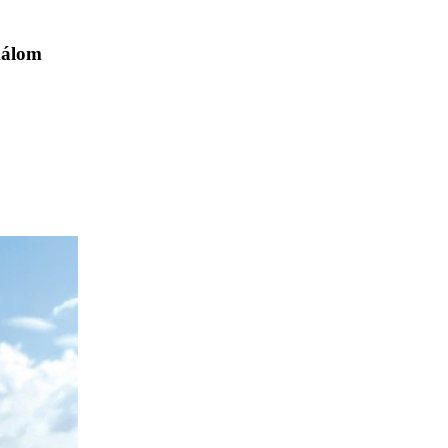
émálom