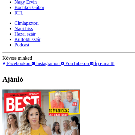
Nagy Ervin
Bochkor Gábor
RTL
Címlapsztori
Napi friss
Hazai sztár
Külföldi sztár
Podcast
Kövess minket!
Facebookon
Instagramon
YouTube-on
Írj e-mailt!
Ajánló