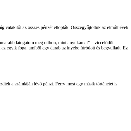
g valakitől az összes pénzét ellopták. Összegyűjtöttük az elmúlt évek
 hamarabb látogatom meg otthon, mint anyukámat” – viccelődött
rt az egyik foga, amiből egy darab az ínyébe fúródott és begyulladt. Ez
kezdték a számláján lévő pénzt. Ferry most egy másik történetet is