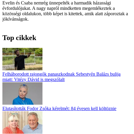
Evelin és Csaba nemrég ünnepelték a harmadik házassági
évfordulójukat. A nagy napról mindketten megemlékeztek a
közösségi oldalukon, több képet is kitettek, amik alatt záporoztak a
jókívánságok.
Top cikkek
Felháborodott rajongók panaszkodnak Sebestyén Balázs bulija
miatt: Vitézy Dávid is megszólalt
Elutasították Fodor Zsóka kérelmét: 84 évesen kell költöznie