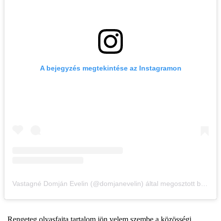
A bejegyzés megtekintése az Instagramon
Vastagné Domján Evelin (@domjanevelin) által megosztott bejegyzés
„Rengeteg olyasfajta tartalom jön velem szembe a közösségi