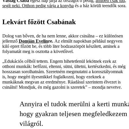
Vastag Csaba
egész nap járja az országot ő pedig,
amiben csak tud,
segít neki. Otthon pedig várja a konyha
és a ház körüli teendők sora.
Lekvárt főzött Csabának
Dolog van bőven, de ha nem lenne, akkor csinálna – ez különösen
jellemző
Domján Evelin
re.
Az elmúlt napokban például negyven
kiló epret főzött be, és több liter bodzaszörpöt készített, aminek a
folyamatát meg is osztotta a követőivel.
„Edukációs célból tettem. Engem hihetetlenül lekötnek ezek az
otthoni munkák: befőzni, eltenni, sütni, ültetni, kertészkedni, és még
hosszasan sorolhatnám. Szeretném megmutatni a korosztályomnak
is, hogy megéri ilyesmikkel foglalkozni, hogy ezeknek a
munkáknak megvan az eredménye. Ráadásul szerintem élvezet is
csinálni! Mondjuk, én még gazolni is szeretek” – mondja nevetve.
Annyira el tudok merülni a kerti munk
hogy gyakran teljesen megfeledkezem
világról.