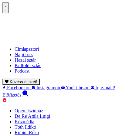
Címlapsztori
Napi friss
Hazai sztár
Külföldi sztár
Podcast
Kövess minket!
Facebookon
Instagramon
YouTube-on
Írj e-mailt!
Előfizetés
Operettszínház
De Re Attila Luigi
Közmédia
Tóth Ildikó
Rubint Réka