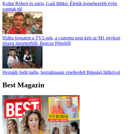
Koltai Róbert és párja, Gaál Ildikó: Életük legnehezebb évén
vannak túl
Hiába forgatott a TV2-nek, a csatorna nem kért az M1 egykori
részeg riporteréből, Bencze Péterből
Hernádi Judit tudja, borzalmasan viselkedett Bánsági Ildikóval
Best Magazin