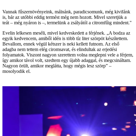
Vannak fűszernövényeink, málnánk, paradicsomunk, még kivifánk
is, bár az utóbbi eddig termést még nem hozott. Mivel szeretjük a
teát – még nyáron is –, termelünk a zsályától a citromfűig mindent."
Evelin lelkesen meséli, mivel kedveskedett a férjének. „A bodza az
egyik kedvencem, amiből idén is több tíz liter szörpöt készítettem.
Bevallom, ennek végül kétszer is neki kellett futnom. Az első
adagba nem tettem elég ciromsavat, és elindultak az erjedési
folyamatok. Viszont nagyon szerettem volna meglepni vele a férjem,
így amikor távol volt, szedtem egy újabb adaggal, és megcsináltam.
Nagyon örült, amikor meglátta, hogy mégis lesz szörp” –
mosolyodik el.