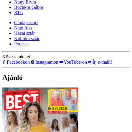
Nagy Ervin
Bochkor Gábor
RTL
Címlapsztori
Napi friss
Hazai sztár
Külföldi sztár
Podcast
Kövess minket!
Facebookon
Instagramon
YouTube-on
Írj e-mailt!
Ajánló