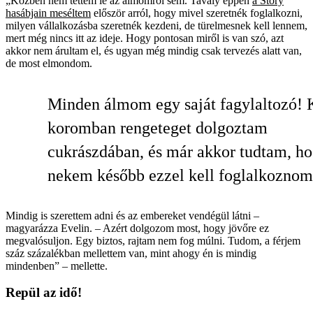
„Közben nem tettem le az álmomról sem. Tavaly éppen
a Story
hasábjain meséltem
először arról, hogy mivel szeretnék foglalkozni,
milyen vállalkozásba szeretnék kezdeni, de türelmesnek kell lennem,
mert még nincs itt az ideje. Hogy pontosan miről is van szó, azt
akkor nem árultam el, és ugyan még mindig csak tervezés alatt van,
de most elmondom.
Minden álmom egy saját fagylaltozó! 
koromban rengeteget dolgoztam
cukrászdában, és már akkor tudtam, h
nekem később ezzel kell foglalkoznom
Mindig is szerettem adni és az embereket vendégül látni –
magyarázza Evelin. – Azért dolgozom most, hogy jövőre ez
megvalósuljon. Egy biztos, rajtam nem fog múlni. Tudom, a férjem
száz százalékban mellettem van, mint ahogy én is mindig
mindenben” – mellette.
Repül az idő!