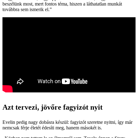
beszélünk most, mert fontos téma, hiszen a láthatatlan munkát
továbbra sem ismerik el.”
Azt tervezi, jövőre fagyizót nyit
Evelin pedig nagy dobásra készül: fagyizót szeretne nyitni, így már
nemcsak férje életét édesíti meg, hanem másokét is.