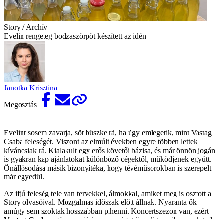
Story / Archív
Evelin rengeteg bodza­szörpöt készített az idén
Janotka Krisztina
Megosztás
Evelint sosem zavarja, sőt büszke rá, ha úgy emlegetik, mint Vastag
Csaba feleségét. Viszont az elmúlt években egyre többen lettek
kíváncsiak rá. Kialakult egy erős követői bázisa, és már önnön jogán
is gyakran kap ajánlatokat különböző cégektől, működjenek együtt.
Önállósodása másik bizonyítéka, hogy tévéműsorokban is szerepelt
már egyedül.
Az ifjú feleség tele van tervekkel, álmokkal, amiket meg is osztott a
Story olvasóival. Mozgalmas időszak előtt állnak. Nyaranta ők
amúgy sem szoktak hosszabban pihenni. Koncertszezon van, ezért