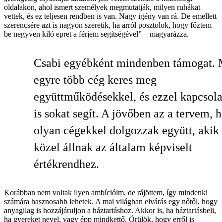
oldalakon, ahol ismert személyek megmutatják, milyen ruhákat
vettek, és ez teljesen rendben is van. Nagy igény van rá. De emellett
szerencsére azt is nagyon szeretik, ha arról posztolok, hogy főztem
be negyven kiló epret a férjem segítségével” – magyarázza.
Csabi egyébként mindenben támogat. 
egyre több cég keres meg
együttműködésekkel, és ezzel kapcsol
is sokat segít. A jövőben az a tervem, 
olyan cégekkel dolgozzak együtt, akik
közel állnak az általam képviselt
értékrendhez.
Korábban nem voltak ilyen ambícióim, de rájöttem, így mindenki
számára hasznosabb lehetek. A mai világban elvárás egy nőtől, hogy
anyagilag is hozzájáruljon a háztartáshoz. Akkor is, ha háztartásbeli,
ha gyereket nevel, vagy épp mindkettő. Örülök, hogy erről is