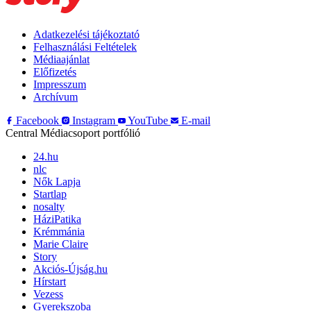
Adatkezelési tájékoztató
Felhasználási Feltételek
Médiaajánlat
Előfizetés
Impresszum
Archívum
Facebook
Instagram
YouTube
E-mail
Central Médiacsoport portfólió
24.hu
nlc
Nők Lapja
Startlap
nosalty
HáziPatika
Krémmánia
Marie Claire
Story
Akciós-Újság.hu
Hírstart
Vezess
Gyerekszoba