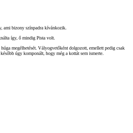
ny, ami bizony színpadra kívánkozik.
álta így, ő mindig Pista volt.
rom húga megélhetését. Vályogvetőként dolgozott, emellett pedig csak
nkó később úgy komponált, hogy még a kottát sem ismerte.