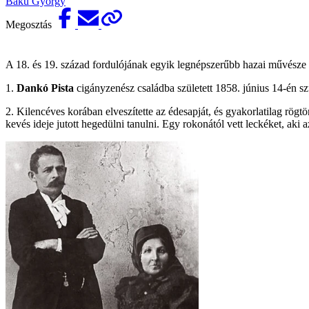
Baku György
Megosztás
A 18. és 19. század fordulójának egyik legnépszerűbb hazai művésze D
1.
Dankó Pista
cigányzenész családba született 1858. június 14-én sz
2. Kilencéves korában elveszítette az édesapját, és gyakorlatilag rögt
kevés ideje jutott hegedülni tanulni. Egy rokonától vett leckéket, ak