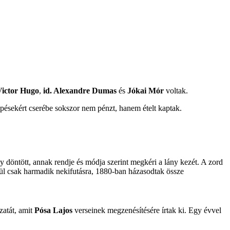
Victor Hugo
,
id. Alexandre Dumas
és
Jókai Mór
voltak.
épésekért cserébe sokszor nem pénzt, hanem ételt kaptak.
gy döntött, annak rendje és módja szerint megkéri a lány kezét. A zord
égül csak harmadik nekifutásra, 1880-ban házasodtak össze
zatát, amit
Pósa Lajos
verseinek megzenésítésére írtak ki. Egy évvel