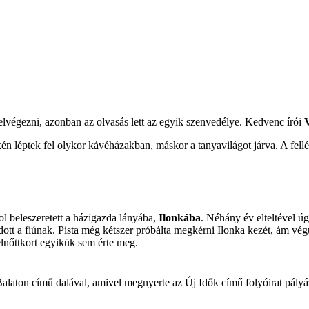
 elvégezni, azonban az olvasás lett az egyik szenvedélye. Kedvenc írói
én léptek fel olykor kávéházakban, máskor a tanyavilágot járva. A fell
ol beleszeretett a házigazda lányába,
Ilonkába
. Néhány év elteltével ú
adott a fiúnak. Pista még kétszer próbálta megkérni Ilonka kezét, ám v
elnőttkort egyikük sem érte meg.
Balaton című dalával, amivel megnyerte az Új Idők című folyóirat pályá