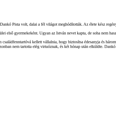
ankó Pista volt, dalai a fél világot meghódították. Az élete kész regé
ülei első gyermekeként. Ugyan az István nevet kapta, de soha nem haszn
ön családfenntartóvá kellett vállalnia, hogy biztosítsa édesanyja és há
i azonban nem tartotta elég virtuóznak, és két hónap után elküldte. Da