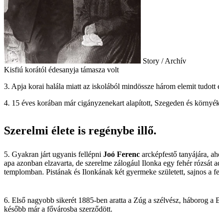
Story / Archív
Kisfiú korától édesanyja támasza volt
3. Apja korai halála miatt az iskolából mindössze három elemit tudott
4. 15 éves korában már cigányzenekart alapított, Szegeden és környék
Szerelmi élete is regénybe illő.
5. Gyakran járt ugyanis fellépni
Joó Ferenc
arcképfestő tanyájára, ah
apa azonban elzavarta, de szerelme zálogául Ilonka egy fehér rózsát 
templomban. Pistának és Ilonkának két gyermeke született, sajnos a f
6. Első nagyobb sikerét 1885-ben aratta a Zúg a szélvész, háborog a 
később már a fővárosba szerződött.