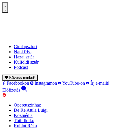
Címlapsztori
Napi friss
Hazai sztár
Külföldi sztár
Podcast
Kövess minket!
Facebookon
Instagramon
YouTube-on
Írj e-mailt!
Előfizetés
Operettszínház
De Re Attila Luigi
Közmédia
Tóth Ildikó
Rubint Réka