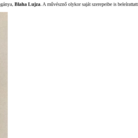
logánya,
Blaha Lujza
. A művésznő olykor saját szerepeibe is beleírattat