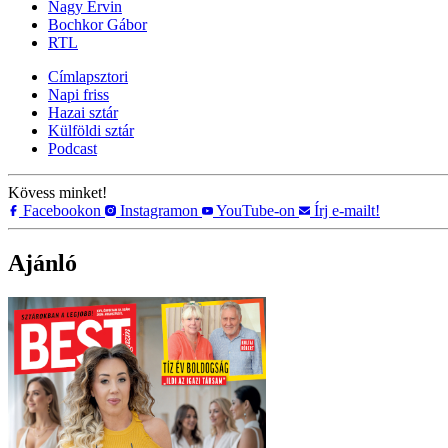
Nagy Ervin
Bochkor Gábor
RTL
Címlapsztori
Napi friss
Hazai sztár
Külföldi sztár
Podcast
Kövess minket!
Facebookon
Instagramon
YouTube-on
Írj e-mailt!
Ajánló