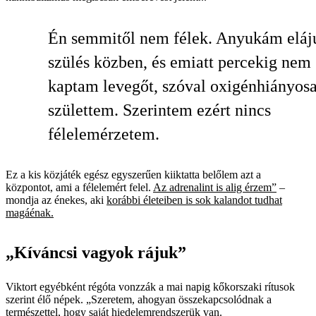
Én semmitől nem félek. Anyukám eláju
szülés közben, és emiatt percekig nem
kaptam levegőt, szóval oxigénhiányos
születtem. Szerintem ezért nincs
félelemérzetem.
Ez a kis közjáték egész egyszerűen kiiktatta belőlem azt a
központot, ami a félelemért felel.
Az adrenalint is alig érzem”
–
mondja az énekes, aki
korábbi életeiben is sok kalandot tudhat
magáénak.
„Kíváncsi vagyok rájuk”
Viktort egyébként régóta vonzzák a mai napig kőkorszaki rítusok
szerint élő népek. „Szeretem, ahogyan összekapcsolódnak a
természettel, hogy saját hiedelemrendszerük van.