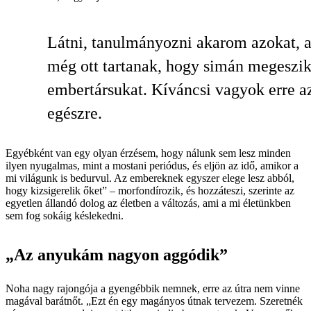
Látni, tanulmányozni akarom azokat, 
még ott tartanak, hogy simán megeszik
embertársukat. Kíváncsi vagyok erre a
egészre.
Egyébként van egy olyan érzésem, hogy nálunk sem lesz minden
ilyen nyugalmas, mint a mostani periódus, és eljön az idő, amikor a
mi világunk is be­durvul. Az embereknek egyszer elege lesz abból,
hogy kizsigerelik őket” – morfondírozik, és hozzáteszi, szerinte az
egyetlen állandó dolog az életben a változás, ami a mi életünkben
sem fog sokáig késlekedni.
„Az anyukám nagyon aggódik”
Noha nagy rajongója a gyengébbik nemnek, erre az útra nem vinne
magával barátnőt. „Ezt én egy magányos útnak tervezem. Szeretnék