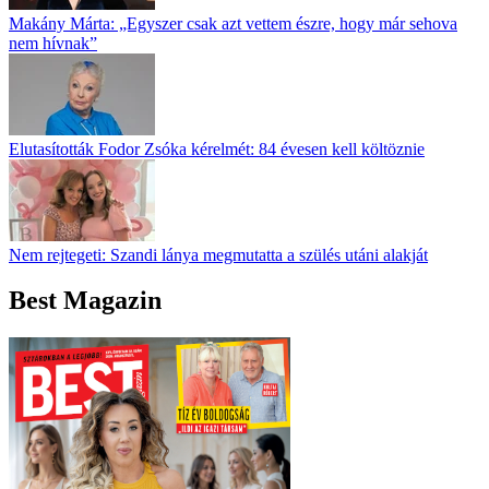
Makány Márta: „Egyszer csak azt vettem észre, hogy már sehova
nem hívnak”
Elutasították Fodor Zsóka kérelmét: 84 évesen kell költöznie
Nem rejtegeti: Szandi lánya megmutatta a szülés utáni alakját
Best Magazin