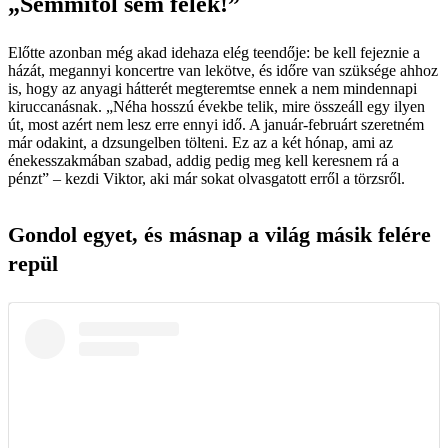
„Semmitől sem félek!”
Előtte azonban még akad idehaza elég teendője: be kell fejeznie a
házát, megannyi koncertre van lekötve, és időre van szüksége ahhoz
is, hogy az anyagi hátterét megteremtse ennek a nem mindennapi
kiruccanásnak. „Néha hosszú évekbe telik, mire összeáll egy ilyen
út, most azért nem lesz erre ennyi idő. A január-februárt szeretném
már odakint, a dzsungelben tölteni. Ez az a két hónap, ami az
énekes­szakmában szabad, addig pedig meg kell keresnem rá a
pénzt” – kezdi Viktor, aki már sokat olvasgatott erről a törzsről.
Gondol egyet, és másnap a világ másik felére
repül