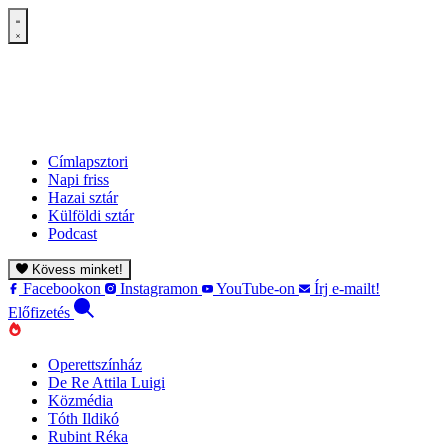
Címlapsztori
Napi friss
Hazai sztár
Külföldi sztár
Podcast
Kövess minket!
Facebookon
Instagramon
YouTube-on
Írj e-mailt!
Előfizetés
Operettszínház
De Re Attila Luigi
Közmédia
Tóth Ildikó
Rubint Réka