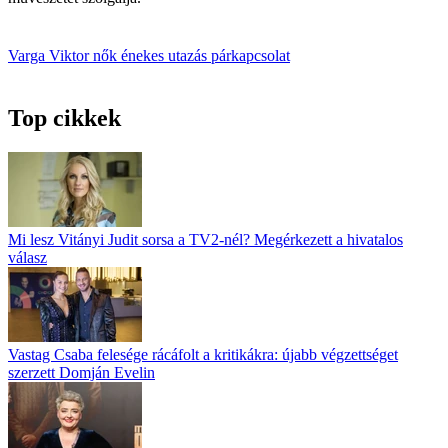
Varga Viktor
nők
énekes
utazás
párkapcsolat
Top cikkek
Mi lesz Vitányi Judit sorsa a TV2-nél? Megérkezett a hivatalos
válasz
Vastag Csaba felesége rácáfolt a kritikákra: újabb végzettséget
szerzett Domján Evelin