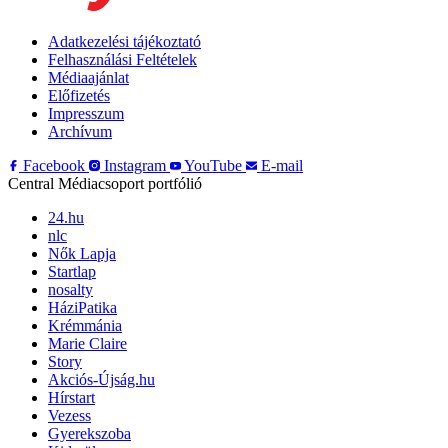
Adatkezelési tájékoztató
Felhasználási Feltételek
Médiaajánlat
Előfizetés
Impresszum
Archívum
Facebook
Instagram
YouTube
E-mail
Central Médiacsoport portfólió
24.hu
nlc
Nők Lapja
Startlap
nosalty
HáziPatika
Krémmánia
Marie Claire
Story
Akciós-Újság.hu
Hírstart
Vezess
Gyerekszoba