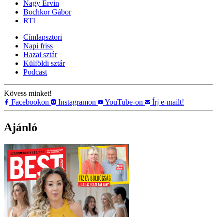
Nagy Ervin
Bochkor Gábor
RTL
Címlapsztori
Napi friss
Hazai sztár
Külföldi sztár
Podcast
Kövess minket!
Facebookon
Instagramon
YouTube-on
Írj e-mailt!
Ajánló