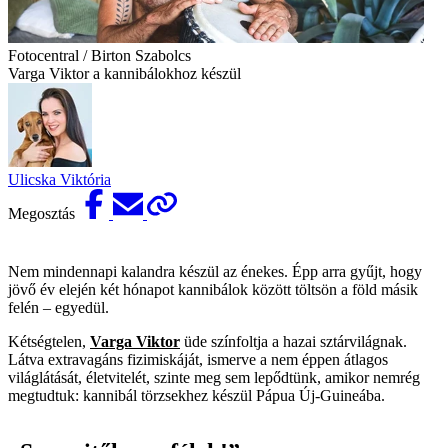
Fotocentral / Birton Szabolcs
Varga Viktor a kannibálokhoz készül
Ulicska Viktória
Megosztás
Nem mindennapi kalandra készül az énekes. Épp arra gyűjt, hogy
jövő év elején két hónapot kannibálok között töltsön a föld másik
felén – egyedül.
Kétségtelen,
Varga Viktor
üde színfoltja a hazai sztárvilágnak.
Látva extravagáns fizimiskáját, ismerve a nem éppen átlagos
világlátását, életvitelét, szinte meg sem lepődtünk, amikor nemrég
megtudtuk: kannibál törzsekhez készül Pápua Új-Guineába.