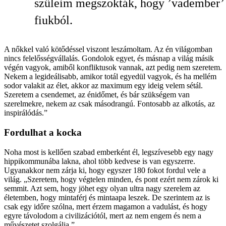
szüleim megszokták, hogy ’vadember’ l
fiukból.
A nőkkel való kötődéssel viszont leszámoltam. Az én világomban
nincs felelősségvállalás. Gondolok egyet, és másnap a világ másik
végén vagyok, amiből konfliktusok vannak, azt pedig nem szeretem.
Nekem a legideálisabb, amikor totál egyedül vagyok, és ha mellém
sodor valakit az élet, akkor az maximum egy ideig velem sétál.
Szeretem a csendemet, az énidőmet, és bár szükségem van
szerelmekre, nekem az csak másodrangú. Fontosabb az alkotás, az
inspirálódás.”
Fordulhat a kocka
Noha most is kellően szabad emberként él, legszívesebb egy nagy
hippikommunába lakna, ahol több kedvese is van egyszerre.
Ugyanakkor nem zárja ki, hogy egyszer 180 fokot fordul vele a
világ. „Szeretem, hogy végtelen minden, és pont ezért nem zárok ki
semmit. Azt sem, hogy jöhet egy olyan ultra nagy szerelem az
életemben, hogy mintaférj és mintaapa leszek. De szerintem az is
csak egy időre szólna, mert érzem magamon a vadulást, és hogy
egyre távolodom a civilizációtól, mert az nem engem és nem a
művészetet szolgálja.”