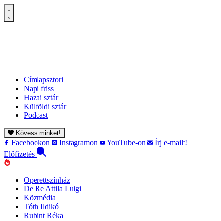
Címlapsztori
Napi friss
Hazai sztár
Külföldi sztár
Podcast
Kövess minket!
Facebookon
Instagramon
YouTube-on
Írj e-mailt!
Előfizetés
Operettszínház
De Re Attila Luigi
Közmédia
Tóth Ildikó
Rubint Réka