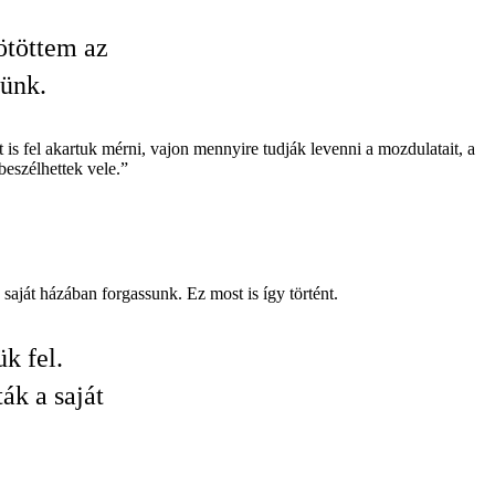
ötöttem az
tünk.
 is fel akartuk mérni, vajon mennyire tudják levenni a mozdulatait, a
beszélhettek vele.”
saját házában forgassunk. Ez most is így történt.
k fel.
ák a saját