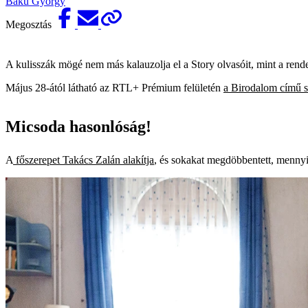
Baku György
Megosztás
A kulisszák mögé nem más kalauzolja el a Story olvasóit, mint a ren
Május 28-ától látható az RTL+ Prémium felületén
a Birodalom című s
Micsoda hasonlóság!
A
főszerepet Takács Zalán alakítja
, és sokakat megdöbbentett, mennyir