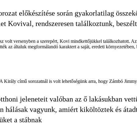
orozat előkészítése során gyakorlatilag összek
et Kovival, rendszeresen találkoztunk, beszél
z volt versenyben a szerepért, Kovi mindkettőjükkel találkozhatott. Azt
ék az általuk megformálandó karaktert a saját, eredeti környezetében, 
„A Király című sorozatnál is volt lehetőségünk arra, hogy Zámbó Jimmy 
tthoni jeleneteit valóban az ő lakásukban vettü
 hálásak vagyunk, amiért kiköltöztek és átadt
rüket a stábnak