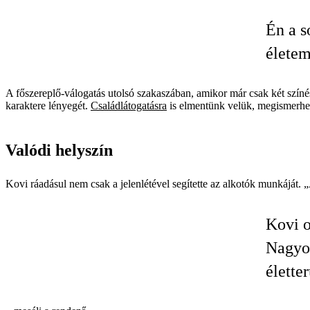
Én a s
életem
A főszereplő-válogatás utolsó szakaszában, amikor már csak két színés
karaktere lényegét.
Családlátogatásra
is elmentünk velük, megismerhett
Valódi helyszín
Kovi ráadásul nem csak a jelenlétével segítette az alkotók munkáját. 
Kovi o
Nagyon
élette