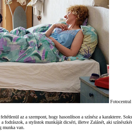
Fotocentral
feltétlenül az a szempont, hogy hasonlítson a színész a karakterre. S
a fodrászok, a stylistok munkáját dicséri, illetve Zalánét, aki színészké
eg munka van.