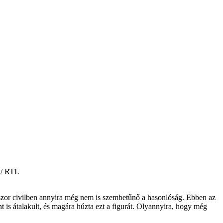
 / RTL
okszor civilben annyira még nem is szembetűnő a hasonlóság. Ebben az
nt is átalakult, és magára húzta ezt a figurát. Olyannyira, hogy még