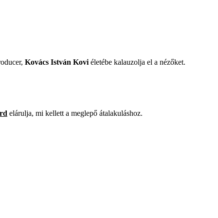
roducer,
Kovács István Kovi
életébe kalauzolja el a nézőket.
árd
elárulja, mi kellett a meglepő átalakuláshoz.