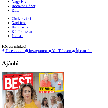
Nagy Ervin
Bochkor Gábor
RTL
Címlapsztori
Napi friss
Hazai sztár
Külföldi sztár
Podcast
Kövess minket!
Facebookon
Instagramon
YouTube-on
Írj e-mailt!
Ajánló