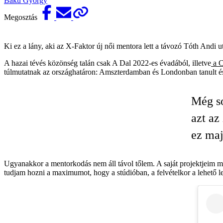
Baku György
Megosztás
Ki ez a lány, aki az X-Faktor új női mentora lett a távozó Tóth Andi ut
A hazai tévés közönség talán csak A Dal 2022-es évadából, illetve
a C
túlmutatnak az országhatáron: Amszterdamban és Londonban tanult és
Még so
azt az
ez maj
Ugyanakkor a mentorkodás nem áll távol tőlem. A saját projektjeim m
tudjam hozni a maximumot, hogy a stúdióban, a felvételkor a lehető 