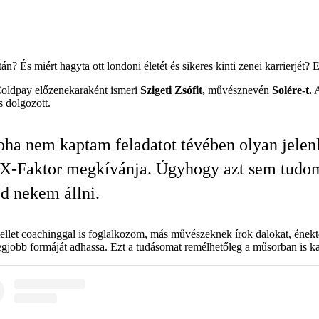
án? És miért hagyta ott londoni életét és sikeres kinti zenei karrierjét? 
oldpay előzenekaraként
ismeri
Szigeti Zsófit,
művésznevén
Solére-t.
A
 dolgozott.
ha nem kaptam feladatot tévében olyan jelenl
 X-Faktor megkívánja. Úgyhogy azt sem tudo
d nekem állni.
ellet coachinggal is foglalkozom, más művészeknek írok dalokat, ének
legjobb formáját adhassa. Ezt a tudásomat remélhetőleg a műsorban is 