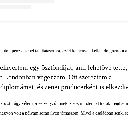
tott pénz a zenei taníttatásomra, ezért keményen kellett dolgoznom a
elnyertem egy ösztöndíjat, ami lehetővé tette,
t Londonban végezzem. Ott szereztem a
diplomámat, és zenei producerként is elkezdt
 között, úgy vélem, a versenyzőimnek is sok mindent át tudok majd adn
m nagyon volt a pályám során ilyen támaszom. Mivel a családban senki 