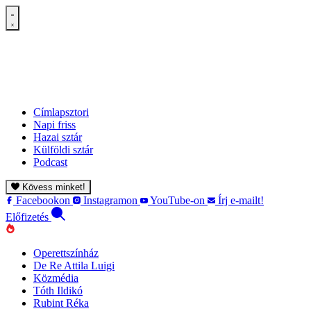
Címlapsztori
Napi friss
Hazai sztár
Külföldi sztár
Podcast
Kövess minket!
Facebookon
Instagramon
YouTube-on
Írj e-mailt!
Előfizetés
Operettszínház
De Re Attila Luigi
Közmédia
Tóth Ildikó
Rubint Réka