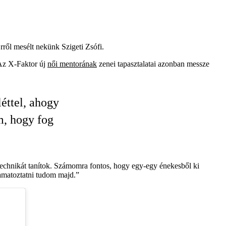
Erről mesélt nekünk Szigeti Zsófi.
z X-Faktor új
női mentorának
zenei tapasztalatai azonban messze
éttel, ahogy
m, hogy fog
technikát tanítok. Számomra fontos, hogy egy-egy énekesből ki
kamatoztatni tudom majd.”