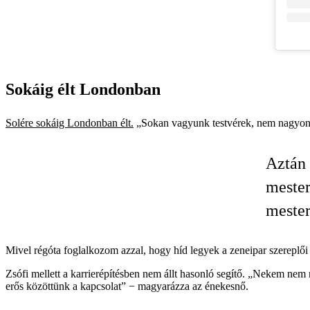
Sokáig élt Londonban
Solére sokáig Londonban élt.
„Sokan vagyunk testvérek, nem nagyon ju
Aztán 
mester
mester
Mivel régóta foglalkozom azzal, hogy híd legyek a zeneipar szereplői
Zsófi mellett a karrierépítésben nem állt hasonló segítő. „Nekem ne
erős közöttünk a kapcsolat” − magyarázza az énekesnő.