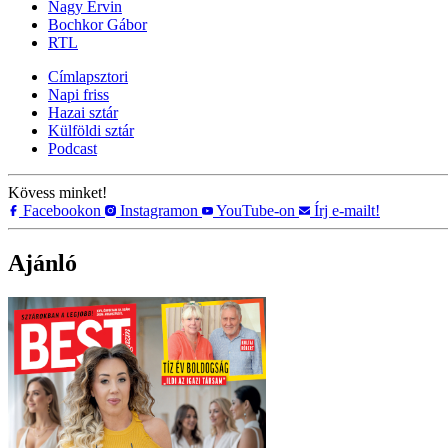
Nagy Ervin
Bochkor Gábor
RTL
Címlapsztori
Napi friss
Hazai sztár
Külföldi sztár
Podcast
Kövess minket!
Facebookon
Instagramon
YouTube-on
Írj e-mailt!
Ajánló