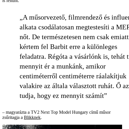
is feltűnt.
„A műsorvezető, filmrendező és influe
alkata csodálatosan megtestesíti a M
nőt. De természetesen nem csak emiatt
kértem fel Barbit erre a különleges
feladatra. Régóta a vásárlónk is, tehát 
mennyit ér a munkánk, amikor
centiméterről centiméterre ráalakítjuk
valakire az általa választott ruhát. Ő a
tudja, hogy ez mennyit számít”
– magyarázta a TV2 Next Top Model Hungary című műsor
zsűritagja a
Blikknek
.