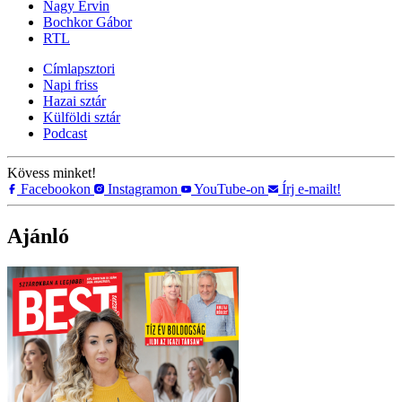
Nagy Ervin
Bochkor Gábor
RTL
Címlapsztori
Napi friss
Hazai sztár
Külföldi sztár
Podcast
Kövess minket!
Facebookon
Instagramon
YouTube-on
Írj e-mailt!
Ajánló