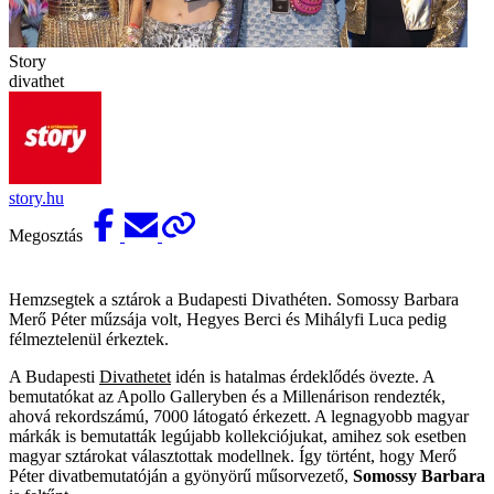
Story
divathet
story.hu
Megosztás
Hemzsegtek a sztárok a Budapesti Divathéten. Somossy Barbara
Merő Péter műzsája volt, Hegyes Berci és Mihályfi Luca pedig
félmeztelenül érkeztek.
A Budapesti
Divathetet
idén is hatalmas érdeklődés övezte. A
bemutatókat az Apollo Galleryben és a Millenárison rendezték,
ahová rekordszámú, 7000 látogató érkezett. A legnagyobb magyar
márkák is bemutatták legújabb kollekciójukat, amihez sok esetben
magyar sztárokat választottak modellnek. Így történt, hogy Merő
Péter divatbemutatóján a gyönyörű műsorvezető,
Somossy Barbara