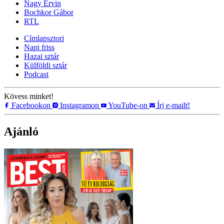
Nagy Ervin
Bochkor Gábor
RTL
Címlapsztori
Napi friss
Hazai sztár
Külföldi sztár
Podcast
Kövess minket!
Facebookon
Instagramon
YouTube-on
Írj e-mailt!
Ajánló