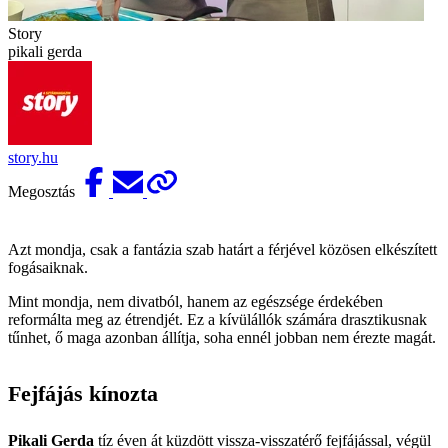
Story
pikali gerda
story.hu
Megosztás
Azt mondja, csak a fantázia szab határt a férjével közösen elkészített
fogásaiknak.
Mint mondja, nem divatból, hanem az egészsége érdekében
reformálta meg az étrendjét. Ez a kívülállók számára drasztikusnak
tűnhet, ő maga azonban állítja, soha ennél jobban nem érezte magát.
Fejfájás kínozta
Pikali Gerda
tíz éven át küzdött vissza-visszatérő fejfájással, végül