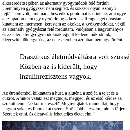
elkeseredettségében az alternatív gyógymódok felé fordult.
„Semmilyen gyógyszer nem segített, és sokszor olyan iszonyú
fejfájásom volt, ami már a beszédközpontomat is érintette, ami ugye
a színpadon nem egy nyerő dolog – kezdi. – Rengeteget olvastam,
kutattam az interneten, kerestem az okokat, a gyógymódokat, végül
az alternatív gyógyászat felé fordultam. Valójában a hagyományos
és az alternatív gyógymódoknak együtt kellene működniük,
kiegészíteniük egymást, az én esetemben azonban nem így történt.
Drasztikus életmódváltásra volt szüks
Közben az is kiderült, hogy
inzulinrezisztens vagyok.
Az étrendemből kiiktattam a húst, a glutént, a szóját, a tejet és a
cukrot. Amikor valaki ezt megtudja, megijed, és az első kérdés az
szokott lenni, ’akkor mit eszel?’ Megnyugtatok mindenkit, hogy
nagyon sokat és finomakat eszem. Sőt! Többet eszem, mint a férjem.
Szeretek enni, és diétával is lehet teljes életet élni.”