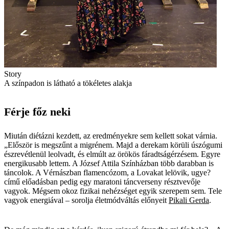
Story
A színpadon is látható a tökéletes alakja
Férje főz neki
Miután diétázni kezdett, az eredményekre sem kellett sokat várnia.
„Először is megszűnt a migrénem. Majd a derekam körüli úszógumi
észrevétlenül leolvadt, és elmúlt az örökös fáradtságérzésem. Egyre
energikusabb lettem. A József Attila Színházban több darabban is
táncolok. A Vérnászban flamencózom, a Lovakat lelövik, ugye?
című előadásban pedig egy maratoni táncverseny résztvevője
vagyok. Mégsem okoz fizikai nehézséget egyik szerepem sem. Tele
vagyok energiával – sorolja életmódváltás előnyeit
Pikali Gerda
.