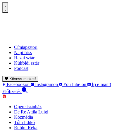
Címlapsztori
Napi friss
Hazai sztár
Külföldi sztár
Podcast
Kövess minket!
Facebookon
Instagramon
YouTube-on
Írj e-mailt!
Előfizetés
Operettszínház
De Re Attila Luigi
Közmédia
Tóth Ildikó
Rubint Réka