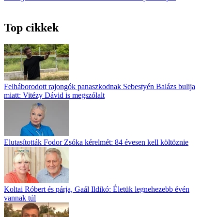
Top cikkek
Felháborodott rajongók panaszkodnak Sebestyén Balázs bulija
miatt: Vitézy Dávid is megszólalt
Elutasították Fodor Zsóka kérelmét: 84 évesen kell költöznie
Koltai Róbert és párja, Gaál Ildikó: Életük legnehezebb évén
vannak túl