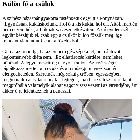
Külön fő a csülök
A színész házaspár gyakorta tüsténkedik együtt a konyhában.
„Egymásnak kuktáskodunk. Hol ő a kis kukta, hol én. Attól, mert én
nem eszem húst, a fiúknak szívesen elkészítem. Az újévi lencsét is
együtt készítjük el, csak épp a csülköt külön főzzük meg, így
mindannyian tudunk enni a főzelékből.”
Gerda azt mondja, ha az ember egészsége a tét, nem áldozat a
legkeményebb
diéta
sem. „Ez elhatározás kérdése, nem lehet
bűnözni. A fegyelmezettség nagyon fontos. Az egészséges
táplálkozás mellett a mozgás és a minőségi pihenés szintén
elengedhetetlen. Szeretnék még sokáig erőben, egészségben
megmaradni a családomnak – fejtegeti, majd hozzáteszi, időnként
megpróbálja valamelyik alapanyagot visszavezetni az étrendjébe, ám
akkor újra jelentkeznek a panaszai.