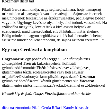
Kőkemény diétát tart
Pikali Gerda
azt mondja, nagy segítség számára, hogy manapság
már minden alapanyagnak van alternatívája. – Sajnos az éttermek
még nincsenek felkészülve az érzékenységekre, pedig egyre többen
vagyunk. Úgyhogy kevés az olyan hely, ahol tudunk vacsorázni. Ha
szállodába megyünk, levelet írok a kiválasztott helynek az
étrendemről, majd megpróbáljuk együtt kitalálni, mit is ehetnék.
Eddig mindenki nagyon segítőkész volt! A hal alternatíva lehetne,
azt szinte mindenhol lehet rendelni, de sajnos azt nem szeretem…”
Egy nap Gerdával a konyhában
Éhgyomorra:
egy pohár víz
Reggeli:
3 db főtt tojás friss
zöldségekkel
Tízórai:
kukoricapehely, liofilizált
gyümölcsök/smoothie
Ebéd:
húsleves leve/ zöldségleves,
gluténmentes tészta zöldségkörettel vagy heti egyszer
májjal/főzelék/tarhonyás krumpli/zöldséges rizottó
Uzsonna:
gyümölcs/ édesítőszerrel készült gluténmentes süti
Vacsora:
gluténmentes pirítós hummusszal/avokádókrémmel és zöldségekkel
Kiemelt kép és fotó: Olajos Piroska/fotocentral.hu; Archív
diéta
gasztronómia
Pikali Gerda
Rékasi Károly
házaspár