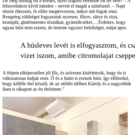
De még mindig ott a kérdés, ilyen szigorú étrendbe mi fér bele? – A
felsoroltakon kívül minden – neveti el magát a színésznő. – Napi
ötször étkezem, és előre megtervezem, mikor mit fogok enni.
Rengeteg zöldséget fogyasztok nyersen, főzve, sütve és rizst,
krumplit, gluténmentes tésztákat, gyümölcsöket… Érdekes, hogy
ugyan húst nem eszem, de hetente egyszer belsőséget, májat igen.
A húsleves levét is elfogyasztom, és cs
vizet iszom, amibe citromolajat cseppe
A férjem elképesztően jól főz, és szívesen kísérletezik, hogy én is
változatosan tudjak enni. Ő és a fiaim is esznek húst, így előfordul,
hogy kétféle étel készül, de az utóbbi időben Károly­ és a nagyobbik
fiam is rákapott az én ételeimre.”