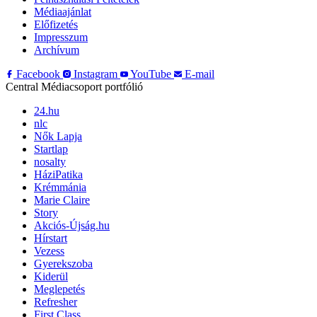
Médiaajánlat
Előfizetés
Impresszum
Archívum
Facebook
Instagram
YouTube
E-mail
Central Médiacsoport portfólió
24.hu
nlc
Nők Lapja
Startlap
nosalty
HáziPatika
Krémmánia
Marie Claire
Story
Akciós-Újság.hu
Hírstart
Vezess
Gyerekszoba
Kiderül
Meglepetés
Refresher
First Class