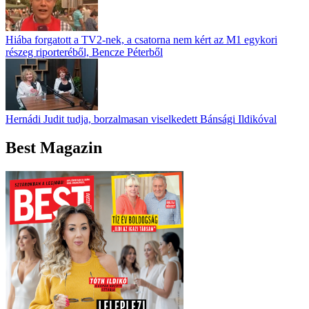
Hiába forgatott a TV2-nek, a csatorna nem kért az M1 egykori
részeg riporteréből, Bencze Péterből
Hernádi Judit tudja, borzalmasan viselkedett Bánsági Ildikóval
Best Magazin