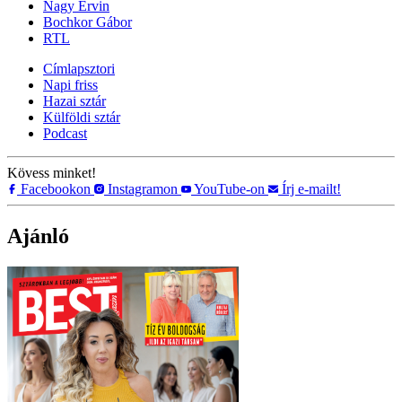
Nagy Ervin
Bochkor Gábor
RTL
Címlapsztori
Napi friss
Hazai sztár
Külföldi sztár
Podcast
Kövess minket!
Facebookon
Instagramon
YouTube-on
Írj e-mailt!
Ajánló