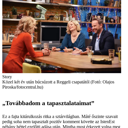
Story
Közel két év után búcsúzott a Reggeli csapatától (Fotó: Olajos
Piroska/fotocentral.hu)
„Továbbadom a tapasztalataimat”
Ez a fajta kitárulkozás ritka a sztárvilágban. Máté őszinte szavait
pedig soha nem tapasztalt pozitív komment követte az ­IstenEst
néhány héttel ezelőtti adása után. Mintha most érkezett volna meg