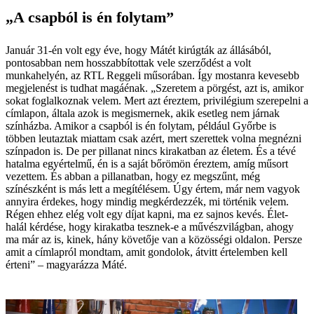
„A csapból is én folytam”
Január 31-én volt egy éve, hogy Mátét kirúgták az állásából,
pontosabban nem hosszabbítottak vele szerződést a volt
munkahelyén, az RTL Reggeli műsorában. Így mostanra kevesebb
megjelenést is tudhat magáénak. „Szeretem a pörgést, azt is, amikor
sokat foglalkoznak velem. Mert azt éreztem, privilégium szerepelni a
címlapon, általa azok is megismernek, akik esetleg nem járnak
színházba. Amikor a csapból is én folytam, például Győrbe is
többen leutaztak miattam csak azért, mert szerettek volna megnézni
színpadon is. De per pillanat nincs kirakatban az életem. És a tévé
hatalma egyértelmű, én is a saját bőrömön éreztem, amíg műsort
vezettem. És abban a pillanatban, hogy ez megszűnt, még
színészként is más lett a megítélésem. Úgy értem, már nem vagyok
annyira érdekes, hogy mindig megkérdezzék, mi történik velem.
Régen ehhez elég volt egy díjat kapni, ma ez sajnos kevés. Élet-
halál kérdése, hogy kirakatba tesznek-e a művészvilágban, ahogy
ma már az is, kinek, hány követője van a közösségi oldalon. Persze
amit a címlapról mondtam, amit gondolok, átvitt értelemben kell
érteni” – magyarázza Máté.