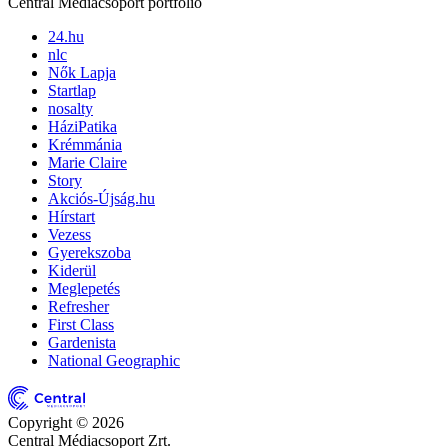
Central Médiacsoport portfólió
24.hu
nlc
Nők Lapja
Startlap
nosalty
HáziPatika
Krémmánia
Marie Claire
Story
Akciós-Újság.hu
Hírstart
Vezess
Gyerekszoba
Kiderül
Meglepetés
Refresher
First Class
Gardenista
National Geographic
Copyright © 2026
Central Médiacsoport Zrt.