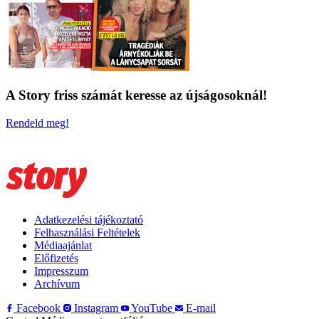
A Story friss számát keresse az újságosoknál!
Rendeld meg!
Adatkezelési tájékoztató
Felhasználási Feltételek
Médiaajánlat
Előfizetés
Impresszum
Archívum
Facebook
Instagram
YouTube
E-mail