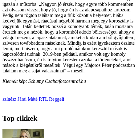
igazán a műsorba. „Nagyon jó érzés, hogy egyre több kommentben
azt olvasom vissza, hogy jó, hogy én is az alapcsapathoz tartozom.
Pedig nem rögtön találtam meg a fiúk között a helyemet, hiába
kedveljük egymást, ráadásul négyből hárman még egy korosztály is
vagyunk. Talán kellettek hozzá a komolyabb témák, talán mostanra
érezték meg a nézők, hogy a koromból adódó bölcsességet, ahogy a
világot nézem, a tapasztalataimat, amiket a kudarcaim­ból gyűjtöttem,
szívesen továbbadom másoknak. Mindig is ezért igyekeztem őszinte
lenni, mert hiszem, hogy a mi problémáinkon keresztül mások is
kapcsolódni tudnak. 2019-ben például, amikor volt egy komoly
összezuhanásom, én is folyton kerestem azokat a történeteket, ahol
mások a kiégésükről meséltek. Végül egy Majoros Péter-­podcastban
találtam meg a saját válaszaimat” – meséli.
Kiemelt kép: Schumy Csaba/fotocentral.hu
színész
Járai Máté
RTL Reggeli
Top cikkek