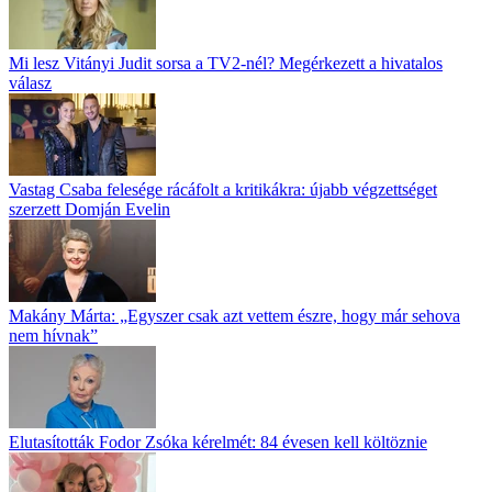
Mi lesz Vitányi Judit sorsa a TV2-nél? Megérkezett a hivatalos
válasz
Vastag Csaba felesége rácáfolt a kritikákra: újabb végzettséget
szerzett Domján Evelin
Makány Márta: „Egyszer csak azt vettem észre, hogy már sehova
nem hívnak”
Elutasították Fodor Zsóka kérelmét: 84 évesen kell költöznie