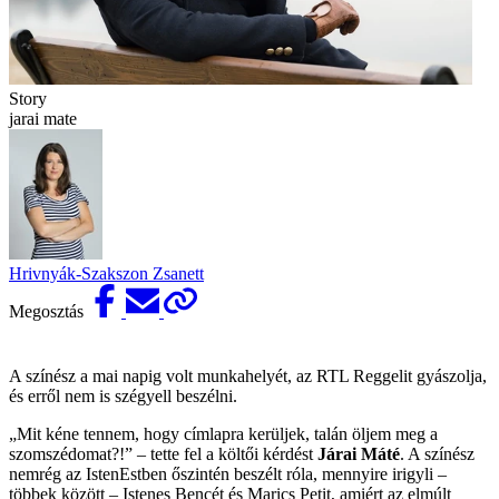
Story
jarai mate
Hrivnyák-Szakszon Zsanett
Megosztás
A színész a mai napig volt munkahelyét, az RTL Reggelit gyászolja,
és erről nem is szégyell beszélni.
„Mit kéne tennem, hogy címlapra kerüljek, talán öljem meg a
szomszédomat?!” – tette fel a költői kérdést
Járai Máté
. A színész
nemrég az IstenEstben őszintén beszélt róla, mennyire irigyli –
többek között – Istenes Bencét és Marics Petit, amiért az elmúlt