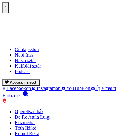
Címlapsztori
Napi friss
Hazai sztár
Külföldi sztár
Podcast
Kövess minket!
Facebookon
Instagramon
YouTube-on
Írj e-mailt!
Előfizetés
Operettszínház
De Re Attila Luigi
Közmédia
Tóth Ildikó
Rubint Réka