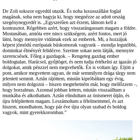
De Zoli sokszor egyedül utazik. És noha luxusszállást foglal
magának, soha nem hagyja ki, hogy megnézze az adott ország
szegénynegyedét is. „Egyszerűen azt érzem, látnom kell a
kontrasztot. Régebben azért, hogy visszarángassam magam a földre.
Mostanában, amióta erre nincs szükségem, azért fontos, mert jó
látni, hogy mennyire vidámak ezek az emberek. Mi, a hozzájuk
képest jómódú európaiak búskomorak vagyunk – mondja legutóbbi,
dominikai élményét felidézve. Szerinte sokan nem látják, mennyire
szerencsések. Főleg a gazdagok. – Rengeteg gazdag ember
boldogtalan. Harácsol, gyűjtöget, és nem tudja értékelni az igazán jó
dolgokat, amik pénzzel nem megvehetők. Én is voltam így. Eljött a
pont, amikor megvettem ugyan, de már semmilyen drága tárgy nem
jelentett semmit. Aztán rájöttem, miután kipróbáltam egy évig,
milyen nem dolgozni – hiszen megtehetném már, hogy mellőzzem –,
hogy borzalmas. Azonnal jobban lettem, miután visszaálltam a
munkába és alkothattam. Aztán elindultam az önismeret útján, és
újra felépítettem magam. Leszámoltam a félelmeimmel, és azt
hiszem, mondhatom, hogy pár éve újra olyan szabad és boldog
vagyok, mint gyerekkoromban.”