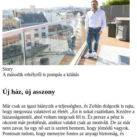
Story
A második erkélyről is pompás a kilátás
Új ház, új asszony
Már csak az igazi hiányzik a teljességhez, és Zoltán dolgozik is rajta,
hogy megossza valakivel az életét. „Én is sokat csalódtam. Kezdve a
házasságaimtól, ahol voltam megcsalt fél is. És persze a pénz is
okozott már problémát, amikor valakit csak az motivált. De az már
nem zavar, ha egy nő azt is szereti bennem, hogy jómódú vagyok.
Pontosan tudom, hogy mennyire fontos az anyagi biztonság, és