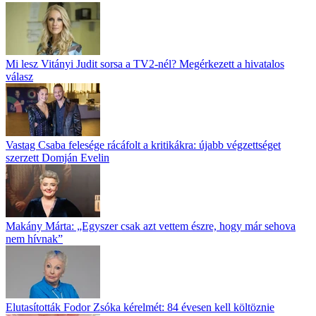
Mi lesz Vitányi Judit sorsa a TV2-nél? Megérkezett a hivatalos
válasz
Vastag Csaba felesége rácáfolt a kritikákra: újabb végzettséget
szerzett Domján Evelin
Makány Márta: „Egyszer csak azt vettem észre, hogy már sehova
nem hívnak”
Elutasították Fodor Zsóka kérelmét: 84 évesen kell költöznie