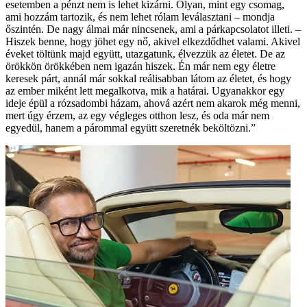
esetemben a pénzt nem is lehet kizárni. Olyan, mint egy csomag,
ami hozzám tartozik, és nem lehet rólam leválasztani – mondja
őszintén. De nagy álmai már nincsenek, ami a párkapcsolatot illeti. –
Hiszek benne, hogy jöhet egy nő, akivel elkezdődhet valami. Akivel
éveket töltünk majd együtt, utazgatunk, élvezzük az életet. De az
örökkön örökkében nem igazán hiszek. Én már nem egy életre
keresek párt, annál már sokkal reálisabban látom az életet, és hogy
az ember miként lett megalkotva, mik a határai. Ugyanakkor egy
ideje épül a rózsadombi házam, ahová azért nem akarok még menni,
mert úgy érzem, az egy végleges otthon lesz, és oda már nem
egyedül, hanem a párommal együtt szeretnék beköltözni.”