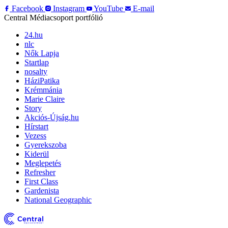
Facebook
Instagram
YouTube
E-mail
Central Médiacsoport portfólió
24.hu
nlc
Nők Lapja
Startlap
nosalty
HáziPatika
Krémmánia
Marie Claire
Story
Akciós-Újság.hu
Hírstart
Vezess
Gyerekszoba
Kiderül
Meglepetés
Refresher
First Class
Gardenista
National Geographic