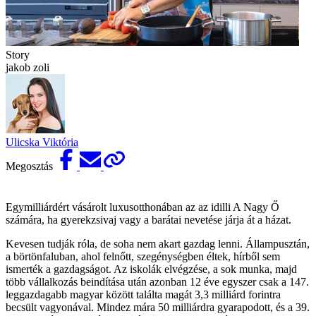
Story
jakob zoli
Ulicska Viktória
Megosztás
Egymilliárdért vásárolt luxusotthonában az az idilli A Nagy Ő
számára, ha gyerekzsivaj vagy a barátai nevetése járja át a házat.
Kevesen tudják róla, de soha nem akart gazdag lenni. Állampusztán,
a börtönfaluban, ahol felnőtt, szegénységben éltek, hírből sem
ismerték a gazdagságot. Az iskolák elvégzése, a sok munka, majd
több vállalkozás beindítása után azonban 12 éve egyszer csak a 147.
leggazdagabb magyar között találta magát 3,3 milliárd forintra
becsült vagyonával. Mindez mára 50 milliárdra gyarapodott, és a 39.