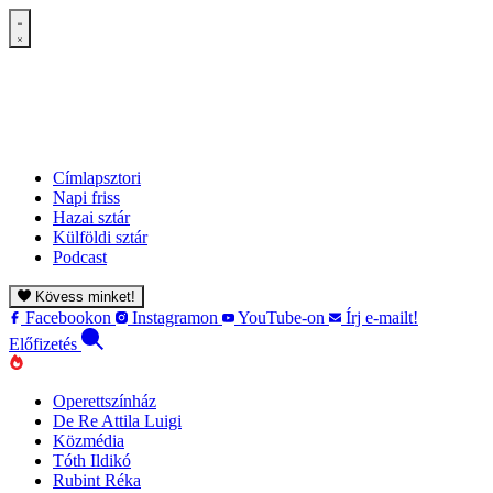
Címlapsztori
Napi friss
Hazai sztár
Külföldi sztár
Podcast
Kövess minket!
Facebookon
Instagramon
YouTube-on
Írj e-mailt!
Előfizetés
Operettszínház
De Re Attila Luigi
Közmédia
Tóth Ildikó
Rubint Réka