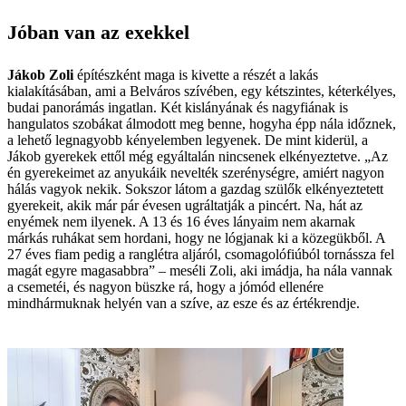
Jóban van az exekkel
Jákob Zoli
építészként maga is kivette a részét a lakás
kialakításában, ami a Belváros szívében, egy kétszintes, kéterkélyes,
budai panorámás ingatlan. Két kislányának és nagyfiának is
hangulatos szobákat álmodott meg benne, hogyha épp nála időznek,
a lehető legnagyobb kényelemben legyenek. De mint kiderül, a
Jákob gyerekek ettől még egyáltalán nincsenek elkényeztetve. „Az
én gyerekeimet az anyukáik nevelték szerénységre, amiért nagyon
hálás vagyok nekik. Sokszor látom a gazdag szülők elkényeztetett
gyerekeit, akik már pár évesen ugráltatják a pincért. Na, hát az
enyémek nem ilyenek. A 13 és 16 éves lányaim nem akarnak
márkás ruhákat sem hordani, hogy ne lógjanak ki a közegükből. A
27 éves fiam pedig a ranglétra aljáról, csomagolófiúból tornássza fel
magát egyre magasabbra” – meséli Zoli, aki imádja, ha nála vannak
a csemetéi, és nagyon büszke rá, hogy a jómód ellenére
mindhármuknak helyén van a szíve, az esze és az értékrendje.