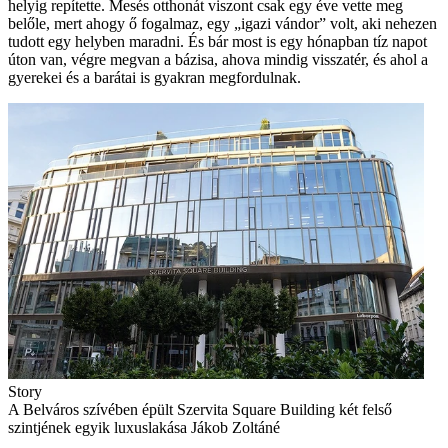
helyig repítette. Mesés otthonát viszont csak egy éve vette meg
belőle, mert ahogy ő fogalmaz, egy „igazi vándor” volt, aki nehezen
tudott egy helyben maradni. És bár most is egy hónapban tíz napot
úton van, végre megvan a bázisa, ahova mindig visszatér, és ahol a
gyerekei és a barátai is gyakran megfordulnak.
Story
A Belváros szívében épült Szervita Square Building két felső
szintjének egyik luxuslakása Jákob Zoltáné