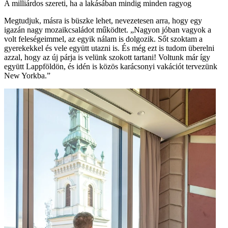
A milliárdos szereti, ha a lakásában mindig minden ragyog
Megtudjuk, másra is büszke lehet, nevezetesen arra, hogy egy
igazán nagy mozaikcsaládot működtet. „Nagyon jóban vagyok a
volt feleségeimmel, az egyik nálam is dolgozik. Sőt szoktam a
gyerekekkel és vele együtt utazni is. És még ezt is tudom überelni
azzal, hogy az új párja is velünk szokott tartani! Voltunk már így
együtt Lappföldön, és idén is közös karácsonyi vakációt tervezünk
New Yorkba.”