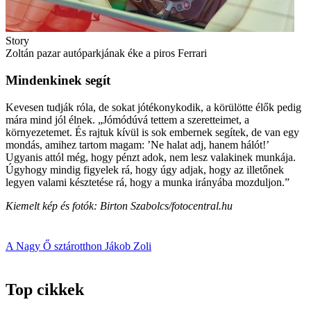
Story
Zoltán pazar autó­parkjának éke a piros Ferrari
Mindenkinek segít
Kevesen tudják róla, de sokat jótékonykodik, a körülötte élők pedig
mára mind jól élnek. „Jómódúvá tettem a szeretteimet, a
környezetemet. És rajtuk kívül is sok embernek segítek, de van egy
mondás, amihez tartom magam: ’Ne halat adj, hanem hálót!’
Ugyanis attól még, hogy pénzt adok, nem lesz valakinek munkája.
Úgyhogy mindig figyelek rá, hogy úgy adjak, hogy az illetőnek
legyen valami késztetése rá, hogy a munka irányába mozduljon.”
Kiemelt kép és fotók: Birton Szabolcs/fotocentral.hu
A Nagy Ő
sztárotthon
Jákob Zoli
Top cikkek