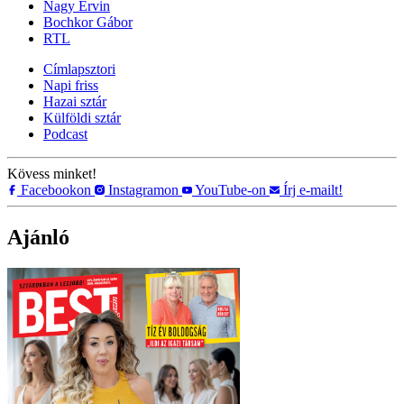
Nagy Ervin
Bochkor Gábor
RTL
Címlapsztori
Napi friss
Hazai sztár
Külföldi sztár
Podcast
Kövess minket!
Facebookon
Instagramon
YouTube-on
Írj e-mailt!
Ajánló