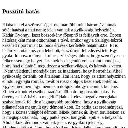
Pusztító hatás
Hiába telt el a szörnyűségek óta már több mint három év, annak
sötét hatásai a mai napig jelen vannak a gyilkosság helyszínén.
Kádár Gyöngyi Iszet boszorkány főpapnő is felfigyelt erre. Éppen
háttérzajként ment otthonában a tévé, amikor egy a Szilágyi-házról
készített riport miatt különös érzések kerítették hatalmukba. El is
határozta, utánanéz, mi lehet ott, és szörnyű felfedezést tett. Egy
gyakorló boszorkánynak nincs szükséges ahhoz, hogy személyesen
felkeressen egy helyet. Iszetnek is elegendő volt – mint mondja –,
hogy házi oltáránál megidézze a szellemvilágot, és kártyát is vetett.
„Nem véletlenül mondják erre az ingatlanra, hogy horrorház. Ahol
gyilkosság történik, ott általában látni lehet, hogy az adott helyszínen
elindul egyfajta romlás, további rossz dolgok kezdenek történni.
Egyszerűen nem úgy mennek a dolgok, ahogy menniük kellene.
Ebben a konkrét esetben ráadásul több dolog pusztító hatása is
érvényesül. A házban megélt fájdalmak eleve negatív energiákat
szabadítottak fel, de a legnagyobb probléma, hogy a gyilkosság
pillanatában megnyílt egy démoni kapu. Ez pedig azt eredményezi,
hogy a köztes világból démoni lelkek jönnek át. Ilyen területeken az
is megtapasztalható, hogy patkányok, hangyák lepik el a helyszínt.
Ahol átkok, démonok vannak jelen, ez gyakori jelenség.
Mindemellett azt látom, hogy Szilágyi István lelke nem nyugodt, ma