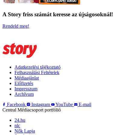
A Story friss számát keresse az újságosoknál!
Rendeld meg!
Adatkezelési tájékoztató
Felhasználási Feltételek
Médiaajánlat
Előfizetés
Impresszum
Archívum
Facebook
Instagram
YouTube
E-mail
Central Médiacsoport portfólió
24.hu
nlc
Nők Lapja