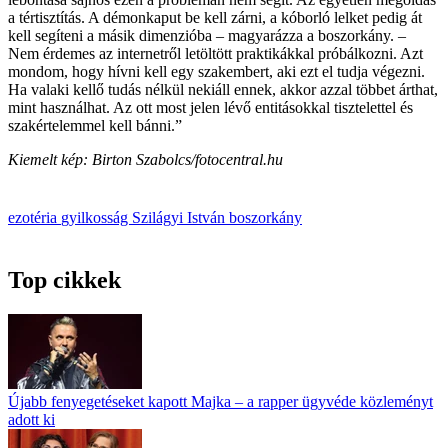
a tértisztítás. A démonkaput be kell zárni, a kóborló lelket pedig át
kell segíteni a másik dimenzióba – magyarázza a boszorkány. –
Nem érdemes az internetről letöltött praktikákkal próbálkozni. Azt
mondom, hogy hívni kell egy szakembert, aki ezt el tudja végezni.
Ha valaki kellő tudás nélkül nekiáll ennek, akkor azzal többet árthat,
mint használhat. Az ott most jelen lévő entitásokkal tisztelettel és
szakértelemmel kell bánni.”
Kiemelt kép: Birton Szabolcs/fotocentral.hu
ezotéria
gyilkosság
Szilágyi István
boszorkány
Top cikkek
Újabb fenyegetéseket kapott Majka – a rapper ügyvéde közleményt
adott ki