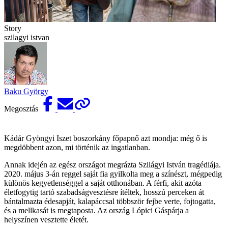
Story
szilagyi istvan
Baku György
Megosztás
Kádár Gyöngyi Iszet boszorkány főpapnő azt mondja: még ő is
megdöbbent azon, mi történik az ingatlanban.
Annak idején az egész országot megrázta Szilágyi István­ tragédiája.
2020. május 3-án reggel saját fia gyilkolta meg a színészt, mégpedig
különös kegyetlenséggel a saját otthonában. A férfi, akit azóta
életfogytig tartó szabadságvesztésre ítéltek, hosszú perceken át
bántalmazta édesapját, kalapáccsal többször fejbe verte, fojtogatta,
és a mellkasát is megtaposta. Az ország Lópici Gáspárja a
helyszínen vesztette életét.