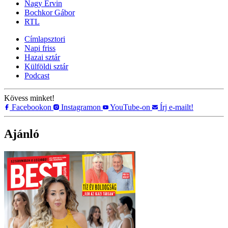
Nagy Ervin
Bochkor Gábor
RTL
Címlapsztori
Napi friss
Hazai sztár
Külföldi sztár
Podcast
Kövess minket!
Facebookon
Instagramon
YouTube-on
Írj e-mailt!
Ajánló