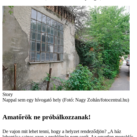
Story
Nappal sem egy hívogató hely (Fotó: Nagy Zoltán/fotocentral.hu)
Amatőrök ne próbálkozzanak!
De vajon mit lehet tenni, hogy a helyzet rendeződjön? „A ház
lebontása sajnos ezen a problémán nem segít. Az egyetlen megoldás