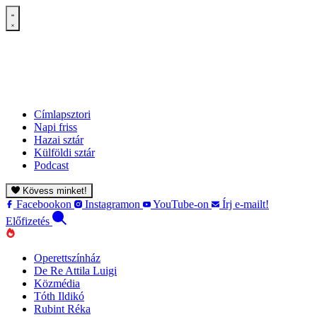
Címlapsztori
Napi friss
Hazai sztár
Külföldi sztár
Podcast
Kövess minket!
Facebookon
Instagramon
YouTube-on
Írj e-mailt!
Előfizetés
Operettszínház
De Re Attila Luigi
Közmédia
Tóth Ildikó
Rubint Réka