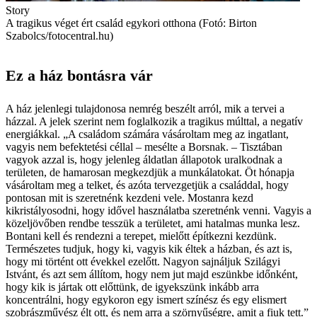
Story
A tragikus véget ért család egykori otthona (Fotó: Birton
Szabolcs/fotocentral.hu)
Ez a ház bontásra vár
A ház jelenlegi tulajdonosa nemrég beszélt arról, mik a tervei a
házzal. A jelek szerint nem foglalkozik a tragikus múlttal, a negatív
energiákkal. „A családom számára vásároltam meg az ingatlant,
vagyis nem befektetési céllal – mesélte a Borsnak. – Tisztában
vagyok azzal is, hogy jelenleg áldatlan állapotok uralkodnak a
területen, de hamarosan megkezdjük a munkálatokat. Öt hónapja
vásároltam meg a telket, és azóta tervezgetjük a családdal, hogy
pontosan mit is szeretnénk kezdeni vele. Mostanra kezd
kikristályosodni, hogy idővel használatba szeretnénk venni. Vagyis a
közeljövőben rendbe tesszük a területet, ami hatalmas munka lesz.
Bontani kell és rendezni a terepet, mielőtt építkezni kezdünk.
Természetes tudjuk, hogy ki, vagyis kik éltek a házban, és azt is,
hogy mi történt ott évekkel ezelőtt. Nagyon sajnáljuk Szilágyi
Istvánt, és azt sem állítom, hogy nem jut majd eszünkbe időnként,
hogy kik is jártak ott előttünk, de igyekszünk inkább arra
koncentrálni, hogy egykoron egy ismert színész és egy elismert
szobrászművész élt ott, és nem arra a szörnyűségre, amit a fiuk tett.”