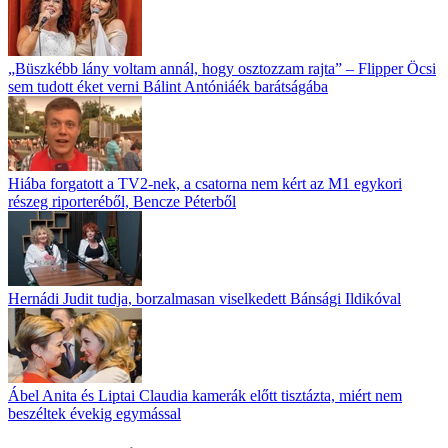
„Büszkébb lány voltam annál, hogy osztozzam rajta” – Flipper Öcsi
sem tudott éket verni Bálint Antóniáék barátságába
Hiába forgatott a TV2-nek, a csatorna nem kért az M1 egykori
részeg riporteréből, Bencze Péterből
Hernádi Judit tudja, borzalmasan viselkedett Bánsági Ildikóval
Ábel Anita és Liptai Claudia kamerák előtt tisztázta, miért nem
beszéltek évekig egymással