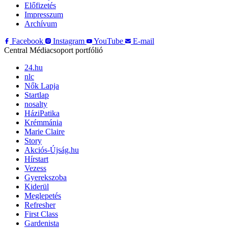
Előfizetés
Impresszum
Archívum
Facebook
Instagram
YouTube
E-mail
Central Médiacsoport portfólió
24.hu
nlc
Nők Lapja
Startlap
nosalty
HáziPatika
Krémmánia
Marie Claire
Story
Akciós-Újság.hu
Hírstart
Vezess
Gyerekszoba
Kiderül
Meglepetés
Refresher
First Class
Gardenista