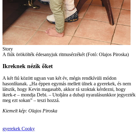
Story
A fiúk örökölték édesanyjuk ritmusérzékét (Fotó: Olajos Piroska)
Ikreknek nézik őket
A két fiú között ugyan van két év, mégis rendkívüli módon
hasonlítanak. „Ha éppen egymás mellett ülnek a gyerekek, és nem
látszik, hogy Kevin magasabb, akkor rá szoktak kérdezni, hogy
ikrek-e – mondja Debi. – Utoljára a dubaji nyaralásunkkor jegyezték
meg ezt sokan” – teszi hozzá.
Kiemelt kép: Olajos Piroska
gyerekek
Cooky