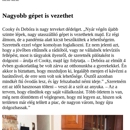
Nagyobb gépet is vezethet
Cooky és Debóra is nagy terveket dédelget. „Nyár végén újabb
szintre lépek, nagy utasszállító gépet is vezethetek majd. Ez régi
álmom, de a pandémia alatt kicsit beszűkültek a lehetőségeim.
Szeretnék ezzel végre komolyan foglalkozni. Ez nem jelenti azt,
hogy a jövőben eltűnnék a rádióból, vagy ne vállalnék televíziós
fellépést, most is tárgyalok ilyenről, de szeretnék pilótaként is
dolgozni – árulja el Cooky, majd így folytatja. – Debóra az elmúlt 4
évben gyakorlatilag be volt zárva az otthonunkba a gyerekekkel. Én
akkor is biztattam, hogy mozduljon ki, legalább menjen el kávézni a
barátnőivel, de erre sem volt sok lehetősége. Ősztől azonban
mindkét fiú óvodás lesz, és így felszabadul némi ideje.” „Szeretném
ezt az időt hasznosan tölteni – veszi át a szót az anyuka. – Az a
tervem, hogy elindítok egy saját vállalkozást. Több ötletem is van,
még nem döntöttem el véglegesen, hogy mi legyen az, hiszen sok
területen már elég telített a piac, de nagyon várom, hogy újra
dolgozhassak.”