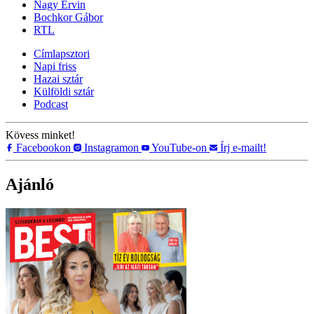
Nagy Ervin
Bochkor Gábor
RTL
Címlapsztori
Napi friss
Hazai sztár
Külföldi sztár
Podcast
Kövess minket!
Facebookon
Instagramon
YouTube-on
Írj e-mailt!
Ajánló