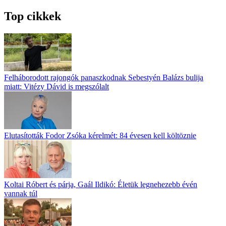
Top cikkek
Felháborodott rajongók panaszkodnak Sebestyén Balázs bulija
miatt: Vitézy Dávid is megszólalt
Elutasították Fodor Zsóka kérelmét: 84 évesen kell költöznie
Koltai Róbert és párja, Gaál Ildikó: Életük legnehezebb évén
vannak túl