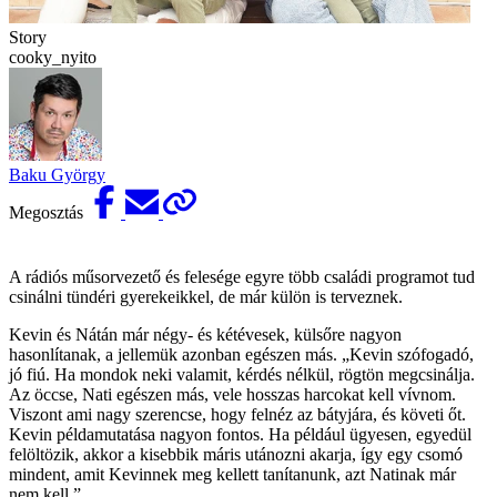
Story
cooky_nyito
Baku György
Megosztás
A rádiós műsorvezető és felesége egyre több családi programot tud
csinálni tündéri gyerekeikkel, de már külön is terveznek.
Kevin és Nátán már négy- és kétévesek, külsőre nagyon
hasonlítanak, a jellemük azonban egészen más. „Kevin szófogadó,
jó fiú. Ha mondok neki valamit, kérdés nélkül, rögtön megcsinálja.
Az öccse, Nati egészen más, vele hosszas harcokat kell vívnom.
Viszont ami nagy szerencse, hogy felnéz az bátyjára, és követi őt.
Kevin példamutatása nagyon fontos. Ha például ügyesen, egyedül
felöltözik, akkor a kisebbik máris utánozni akarja, így egy csomó
mindent, amit Kevinnek meg kellett tanítanunk, azt Natinak már
nem kell.”