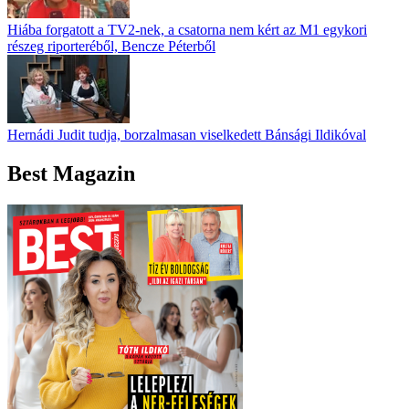
Hiába forgatott a TV2-nek, a csatorna nem kért az M1 egykori
részeg riporteréből, Bencze Péterből
Hernádi Judit tudja, borzalmasan viselkedett Bánsági Ildikóval
Best Magazin