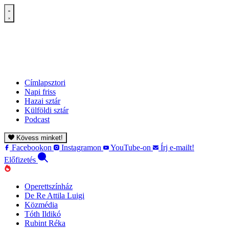
Címlapsztori
Napi friss
Hazai sztár
Külföldi sztár
Podcast
Kövess minket!
Facebookon
Instagramon
YouTube-on
Írj e-mailt!
Előfizetés
Operettszínház
De Re Attila Luigi
Közmédia
Tóth Ildikó
Rubint Réka