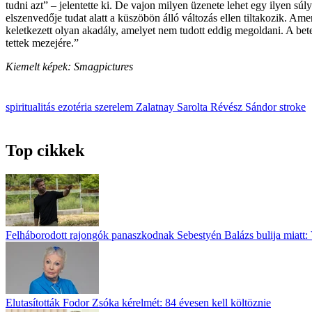
tudni azt” – jelentette ki. De vajon milyen üzenete lehet egy ilyen sú
elszenvedője tudat alatt a küszöbön álló változás ellen tiltakozik. Amen
keletkezett olyan akadály, amelyet nem tudott eddig megoldani. A beteg
tettek mezejére.”
Kiemelt képek: Smagpictures
spiritualitás
ezotéria
szerelem
Zalatnay Sarolta
Révész Sándor
stroke
Top cikkek
Felháborodott rajongók panaszkodnak Sebestyén Balázs bulija miatt: 
Elutasították Fodor Zsóka kérelmét: 84 évesen kell költöznie