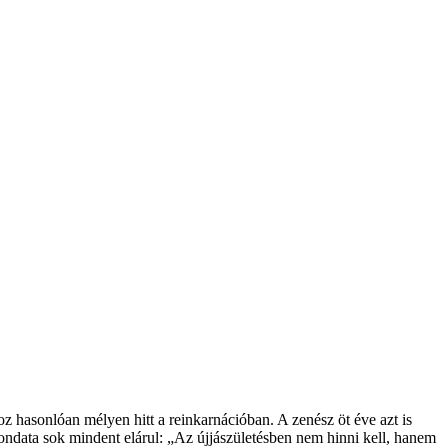
z hasonlóan mélyen hitt a reinkarnációban. A zenész öt éve azt is
mondata sok mindent elárul: „Az újjászületésben nem hinni kell, hanem