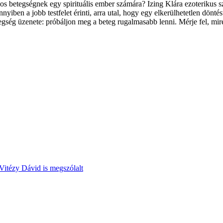
lyos betegségnek egy spirituális ember számára? Izing Klára ezoterikus 
nyiben a jobb testfelet érinti, arra utal, hogy egy elkerülhetetlen döntést
ség üzenete: próbáljon meg a beteg rugalmasabb lenni. Mérje fel, mire k
Vitézy Dávid is megszólalt