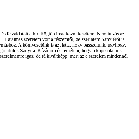
 és felzaklatott a hír. Rögtön imádkozni kezdtem. Nem túlzás azt
– Hatalmas szerelem volt a részemről, de szerintem Sanyiéról is.
gymáshoz. A környezetünk is azt látta, hogy passzolunk, úgyhogy,
vel gondolok Sanyira. Kívánom és remélem, hogy a kapcsolatunk
zerelmemre igaz, de rá kiváltképp, mert az a szerelem mindennél