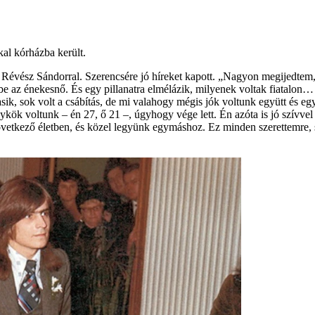
kal kórházba került.
t Révész Sándorral. Szerencsére jó híreket kapott. „Nagyon megijedtem,
e az énekesnő. És egy pillanatra elmélázik, milyenek voltak fiatalon… 
ik, sok volt a csábítás, de mi valahogy mégis jók voltunk együtt és e
lykök voltunk – én 27, ő 21 –, úgyhogy vége lett. Én azóta is jó szív
etkező életben, és közel legyünk egymáshoz. Ez minden szerettemre, s