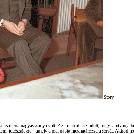
Story
ai ezotéria nagyasszonya volt. Az írónőről köztudott, hogy tanítványáho
zellemi futószalagra”, amely a mai napig meghatározza a sorsát. Akkori 