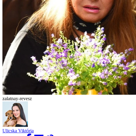
zalatnay-revesz
Ulicska Viktória