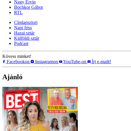
Nagy Ervin
Bochkor Gábor
RTL
Címlapsztori
Napi friss
Hazai sztár
Külföldi sztár
Podcast
Kövess minket!
Facebookon
Instagramon
YouTube-on
Írj e-mailt!
Ajánló