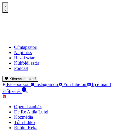
Címlapsztori
Napi friss
Hazai sztár
Külföldi sztár
Podcast
Kövess minket!
Facebookon
Instagramon
YouTube-on
Írj e-mailt!
Előfizetés
Operettszínház
De Re Attila Luigi
Közmédia
Tóth Ildikó
Rubint Réka