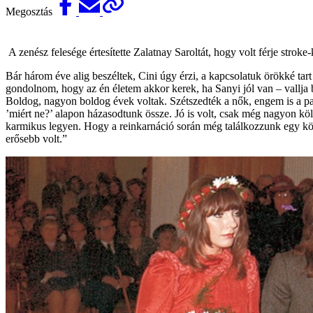
Megosztás
A zenész felesége értesítette Zalatnay Saroltát, hogy volt férje stroke-
Bár három éve alig beszéltek, Cini úgy érzi, a kapcsolatuk örökké tar
gondolnom, hogy az én életem akkor kerek, ha Sanyi jól van – vallja b
Boldog, nagyon boldog évek voltak. Szétszedték a nők, engem is a pas
’miért ne?’ alapon házasodtunk össze. Jó is volt, csak még nagyon kö
karmikus legyen. Hogy a reinkarnáció során még találkozzunk egy köv
erősebb volt.”