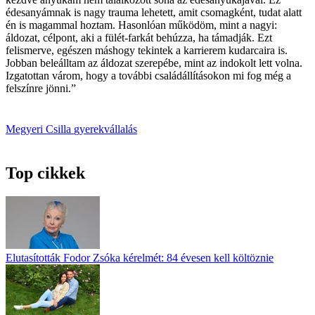
édesanyámnak is nagy trauma lehetett, amit csomagként, tudat alatt
én is magammal hoztam. Hasonlóan működöm, mint a nagyi:
áldozat, célpont, aki a fülét-farkát behúzza, ha támadják. Ezt
felismerve, egészen máshogy tekintek a karrierem kudarcaira is.
Jobban beleálltam az áldozat szerepébe, mint az indokolt lett volna.
Izgatottan várom, hogy a további családállításokon mi fog még a
felszínre jönni.”
Megyeri Csilla
gyerekvállalás
Top cikkek
Elutasították Fodor Zsóka kérelmét: 84 évesen kell költöznie