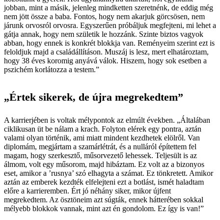
jobban, mint a másik, jelenleg mindketten szeretnénk, de eddig még
nem jött össze a baba. Fontos, hogy nem akarjuk görcsösen, nem
járunk orvosról orvosra. Egyszerűen próbáljuk megfejteni, mi lehet a
gátja annak, hogy nem születik le hozzánk. Szinte biztos vagyok
abban, hogy ennek is konkrét blokkja van. Reményeim szerint ezt is
feloldjuk majd a családállításon. Muszáj is lesz, mert elhatároztam,
hogy 38 éves koromig anyává válok. Hiszem, hogy sok esetben a
pszichém korlátozza a testem.”
„Értek sikerek, de újra megrekedtem”
A karrierjében is voltak mélypontok az elmúlt években. „Általában
ciklikusan üt be nálam a krach. Folyton elérek egy pontra, aztán
valami olyan történik, ami miatt mindent kezdhetek elölről. Van
diplomám, megjártam a szamárlétrát, és a nulláról építettem fel
magam, hogy szerkesztő, műsorvezető lehessek. Teljesült is az
álmom, volt egy műsorom, majd hibáztam. Ez volt az a bizonyos
eset, amikor a ’rusnya’ szó elhagyta a számat. Ez tönkretett. Amikor
aztán az emberek kezdték elfelejteni ezt a botlást, ismét haladtam
előre a karrieremben. Ért jó néhány siker, mikor újfent
megrekedtem. Az ösztöneim azt súgták, ennek hátterében sokkal
mélyebb blokkok vannak, mint azt én gondolom. Ez így is van!”