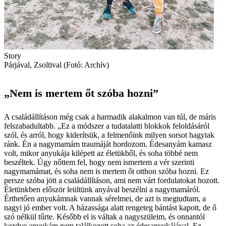
Story
Párjával, Zsoltival (Fotó: Archív)
„Nem is mertem őt szóba hozni”
A családállításon még csak a harmadik alakalmon van túl, de máris
felszabadultabb. „Ez a módszer a tudatalatti blokkok feloldásáról
szól, és arról, hogy kiderítsük, a felmenőink milyen sorsot hagytak
ránk. Én a nagymamám traumáját hordozom. Édesanyám kamasz
volt, mikor anyukája kilépett az életükből, és soha többé nem
beszéltek. Úgy nőttem fel, hogy nem ismertem a vér szerinti
nagymamámat, és soha nem is mertem őt otthon szóba hozni. Ez
persze szóba jött a családállításon, ami nem várt fordulatokat hozott.
Életünkben először leültünk anyával beszélni a nagymamáról.
Érthetően anyukámnak vannak sérelmei, de azt is megtudtam, a
nagyi jó ember volt. A házassága alatt rengeteg bántást kapott, de ő
szó nélkül tűrte. Később el is váltak a nagyszüleim, és onnantól
kezdve anyukám nem találkozott soha az édesanyukájával. Ez