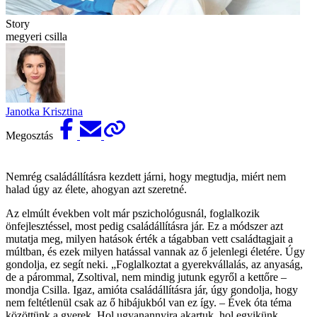
Story
megyeri csilla
Janotka Krisztina
Megosztás
Nemrég családállításra kezdett járni, hogy megtudja, miért nem
halad úgy az élete, ahogyan azt szeretné.
Az elmúlt években volt már pszichológusnál, foglalkozik
önfejlesztéssel, most pedig családállításra jár. Ez a módszer azt
mutatja meg, milyen hatások érték a tágabban vett családtagjait a
múltban, és ezek milyen hatással vannak az ő jelenlegi életére. Úgy
gondolja, ez segít neki. „Foglalkoztat a gyerekvállalás, az anyaság,
de a párommal, Zsoltival, nem mindig jutunk egyről a kettőre –
mondja Csilla. Igaz, amióta családállításra jár, úgy gondolja, hogy
nem feltétlenül csak az ő hibájukból van ez így. – Évek óta téma
közöttünk a gyerek. Hol ugyanannyira akartuk, hol egyikünk