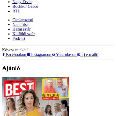
Nagy Ervin
Bochkor Gábor
RTL
Címlapsztori
Napi friss
Hazai sztár
Külföldi sztár
Podcast
Kövess minket!
Facebookon
Instagramon
YouTube-on
Írj e-mailt!
Ajánló