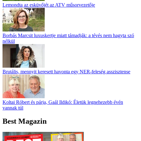
Lemondta az esküvőjét az ATV műsorvezetője
Borbás Marcsit luxuskertje miatt támadják: a tévés nem hagyta szó
nélkül
Brutális, mennyit keresett havonta egy NER-feleség asszisztense
Koltai Róbert és párja, Gaál Ildikó: Életük legnehezebb évén
vannak túl
Best Magazin