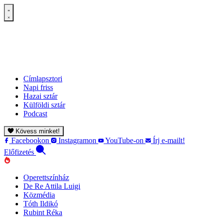
Címlapsztori
Napi friss
Hazai sztár
Külföldi sztár
Podcast
Kövess minket!
Facebookon
Instagramon
YouTube-on
Írj e-mailt!
Előfizetés
Operettszínház
De Re Attila Luigi
Közmédia
Tóth Ildikó
Rubint Réka