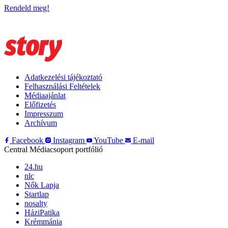
Rendeld meg!
Adatkezelési tájékoztató
Felhasználási Feltételek
Médiaajánlat
Előfizetés
Impresszum
Archívum
Facebook
Instagram
YouTube
E-mail
Central Médiacsoport portfólió
24.hu
nlc
Nők Lapja
Startlap
nosalty
HáziPatika
Krémmánia