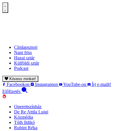
Címlapsztori
Napi friss
Hazai sztár
Külföldi sztár
Podcast
Kövess minket!
Facebookon
Instagramon
YouTube-on
Írj e-mailt!
Előfizetés
Operettszínház
De Re Attila Luigi
Közmédia
Tóth Ildikó
Rubint Réka