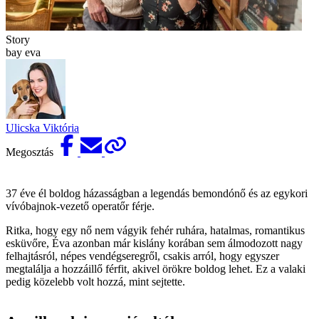
Story
bay eva
Ulicska Viktória
Megosztás
37 éve él boldog házasságban a legendás bemondónő és az egykori
vívóbajnok-vezető operatőr férje.
Ritka, hogy egy nő nem vágyik fehér ruhára, hatalmas, romantikus
esküvőre, Éva azonban már kislány korában sem álmodozott nagy
felhajtásról, népes vendégseregről, csakis arról, hogy egyszer
megtalálja a hozzáillő férfit, akivel örökre boldog lehet. Ez a valaki
pedig közelebb volt hozzá, mint sejtette.