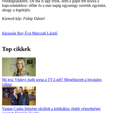
vendéglőjükben. De ma is úgy érzik, nem a papír tett hozzá a
kapcsolatukhoz: előtte és a mai napig ugyanúgy szeretik egymást,
ahogy a legelején.
Kiemelt kép: Fülöp Dániel
házasság
Bay Éva
Marczali László
Top cikkek
Mi lesz Vitányi Judit sorsa a TV2-nél? Megérkezett a hivatalos
válasz
Vastag Csaba felesége rácáfolt a kritikákra: újabb végzettséget