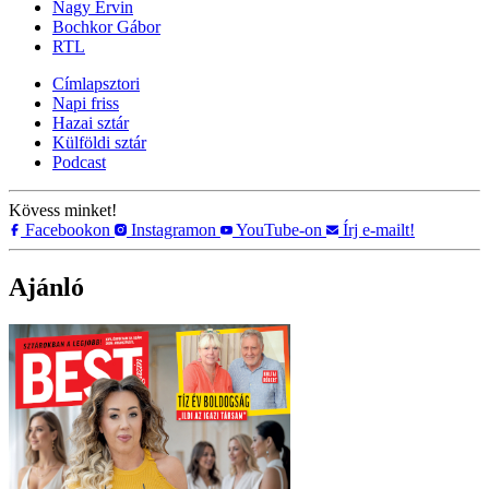
Nagy Ervin
Bochkor Gábor
RTL
Címlapsztori
Napi friss
Hazai sztár
Külföldi sztár
Podcast
Kövess minket!
Facebookon
Instagramon
YouTube-on
Írj e-mailt!
Ajánló