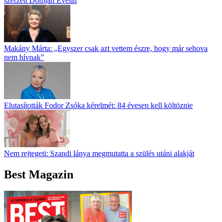
szerzett Domján Evelin
Makány Márta: „Egyszer csak azt vettem észre, hogy már sehova
nem hívnak”
Elutasították Fodor Zsóka kérelmét: 84 évesen kell költöznie
Nem rejtegeti: Szandi lánya megmutatta a szülés utáni alakját
Best Magazin