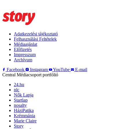
Adatkezelési tájékoztató
Felhasználási Feltételek
Médiaajánlat
Előfizetés
Impresszum
Archívum
Facebook
Instagram
YouTube
E-mail
Central Médiacsoport portfólió
24.hu
nlc
Nők Lapja
Startlap
nosalty
HáziPatika
Krémmánia
Marie Claire
Story