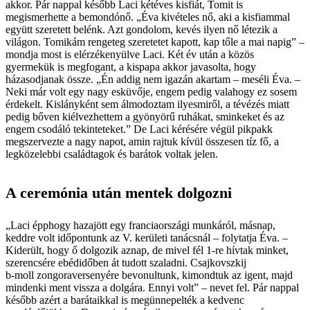
akkor. Pár nappal később Laci kétéves kisfiát, Tomit is
megismerhette a bemondónő. „Éva kivételes nő, aki a kisfiammal
együtt szeretett belénk. Azt gondolom, kevés ilyen nő létezik a
világon. Tomikám rengeteg szeretetet kapott, kap tőle a mai napig” –
mondja most is elérzékenyülve Laci. Két év után a közös
gyermekük is megfogant, a kispapa akkor javasolta, hogy
házasodjanak össze. „Én addig nem igazán akartam – meséli Éva. –
Neki már volt egy nagy esküvője, engem pedig valahogy ez sosem
érdekelt. Kislányként sem álmodoztam ilyesmiről, a tévézés miatt
pedig bőven kiélvezhettem a gyönyörű ruhákat, sminkeket és az
engem csodáló tekinteteket.” De Laci kérésére végül pikpakk
megszervezte a nagy napot, amin rajtuk kívül összesen tíz fő, a
legközelebbi családtagok és barátok voltak jelen.
A ceremónia után mentek dolgozni
„Laci épphogy hazajött egy franciaországi munkáról, másnap,
keddre volt időpontunk az V. kerületi tanácsnál – folytatja Éva. –
Kiderült, hogy ő dolgozik aznap, de mivel fél 1-re hívtak minket,
szerencsére ebédidőben át tudott szaladni. Csajkovszkij
b‑moll zongoraversenyére bevonultunk, kimondtuk az igent, majd
mindenki ment vissza a dolgára. Ennyi volt” – nevet fel. Pár nappal
később azért a barátaikkal is megünnepelték a kedvenc