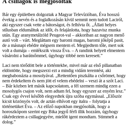
A csillagok is megjósolták
Bár egy épületben dolgoztak a Magyar Televízióban, Éva hosszú
évekig a nevén és a foglalkozásán kívül semmit nem tudott Laciról,
aki egyszer csak vette a bátorságot, és felhívta őt. „Állati helyes
stílusban eldumáltuk az időt, és felajánlotta, hogy hazavisz munka
után. Egy aranymetálzöld Peugeot-­val – akkoriban az nagyon menő
autó volt – várt. Megláttam egy baromi magas, baromi jóképű pasit,
de a másnapi ebédre mégsem mentem el. Megijedtem tőle, mert sok
volt a dumája – emlékszik vissza Éva. – A randink helyett elmentem
vásárolni a barátnőmmel, úgyhogy többé nem keresett.”
Laci nem törődött bele a történtekbe, mivel már az első pillanatban
eldöntötte, hogy megszerzi ezt a mindig vidám teremtést, aki
megbabonázta a mosolyával. „Rettentően piszkálta a csőrömet, hogy
nem érdekeltem és nem jött el velem ebédelni – veszi át a szót Laci.
– Bár közben lett másik kapcsolatom, a fél szemem mindig ezen a
mosolygós csajon volt, nem adtam fel, hogy egyszer az enyém lesz.”
Csak egy évvel később elegyedtek újra szóba egymással. „Először
kicsit közönyös volt, de aztán elhívott egy italra – folytatja a
történetüket Éva. – Az előző napokban megjósolták, hogy a
horoszkópom szerint egy Bika jegyű férfi illik hozzám, úgyhogy
rákérdeztem a csillagjegyére, mielőtt igent mondtam. Stimmelt a
dolog.”