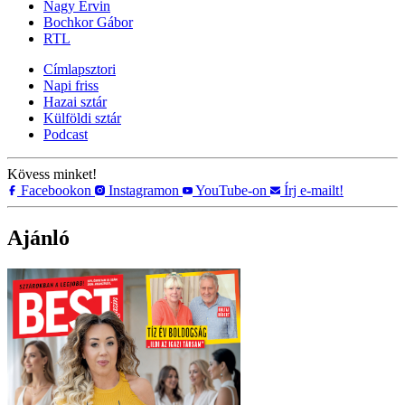
Nagy Ervin
Bochkor Gábor
RTL
Címlapsztori
Napi friss
Hazai sztár
Külföldi sztár
Podcast
Kövess minket!
Facebookon
Instagramon
YouTube-on
Írj e-mailt!
Ajánló