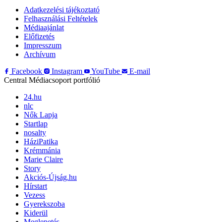
Adatkezelési tájékoztató
Felhasználási Feltételek
Médiaajánlat
Előfizetés
Impresszum
Archívum
Facebook
Instagram
YouTube
E-mail
Central Médiacsoport portfólió
24.hu
nlc
Nők Lapja
Startlap
nosalty
HáziPatika
Krémmánia
Marie Claire
Story
Akciós-Újság.hu
Hírstart
Vezess
Gyerekszoba
Kiderül
Meglepetés