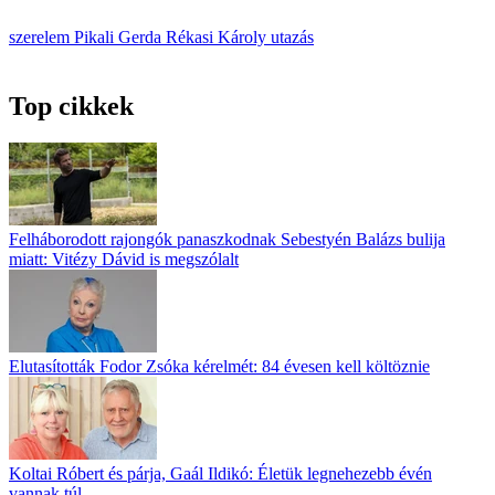
szerelem
Pikali Gerda
Rékasi Károly
utazás
Top cikkek
Felháborodott rajongók panaszkodnak Sebestyén Balázs bulija
miatt: Vitézy Dávid is megszólalt
Elutasították Fodor Zsóka kérelmét: 84 évesen kell költöznie
Koltai Róbert és párja, Gaál Ildikó: Életük legnehezebb évén
vannak túl