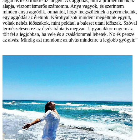
aggódás teszi tönkre az idegeit. Az aggódás, ami a problémáinak az
alapja, viszont ismerős számomra. Anya vagyok, és szerintem
minden anya aggódik, onnantól, hogy megszületnek a gyermekeink,
egy aggódás az életünk. Károllyal sok mindent megéltünk együtt,
voltak nehéz időszakok, mint például a baleset utáni időszak. Szóval
természetesen ez az érzés iránta is megvan. Ugyanakkor engem az
tölt fel a legjobban, ha vele és a családommal lehetek. No és persze
az alvás. Mindig azt mondom: az alvás mindenre a legjobb gyógyír.”