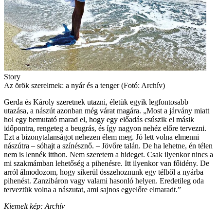
Story
Az örök szerelmek: a nyár és a tenger (Fotó: Archív)
Gerda és Károly szeretnek utazni, életük egyik legfontosabb
utazása, a nászút azonban még várat magára. „Most a járvány miatt
hol egy bemutató marad el, hogy egy előadás csúszik el másik
időpontra, rengeteg a beugrás, és így nagyon nehéz előre tervezni.
Ezt a bizonytalanságot nehezen élem meg. Jó lett volna elmenni
nászútra – sóhajt a színésznő. – Jövőre talán. De ha lehetne, én télen
nem is lennék itthon. Nem szeretem a hideget. Csak ilyenkor nincs a
mi szakmámban lehetőség a pihenésre. Itt ilyenkor van főidény. De
arról álmodozom, hogy sikerül összehoznunk egy télből a nyárba
pihenést. Zanzibáron vagy valami hasonló helyen. Eredetileg oda
terveztük volna a nászutat, ami sajnos egyelőre elmaradt.”
Kiemelt kép: Archív