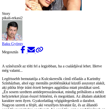
Story
pikali-rekasi2
Baku György
Megosztás
A színésznőt az tölti fel a legjobban, ha a családjával lehet. Illetve
még valami...
Legfrissebb bemutatója a Kulcskeresők című előadás a Karinthy
Színházban, ahol egy mentális problémákkal küzdő asszonyt alakít,
aki pilóta férje iránt érzett beteges aggódása miatt pirulákat szed.
„Én sosem szedtem anti­depresszánsokat, mindig próbálom a nehéz
helyzeteket józan ésszel felmérni, és megoldani. Az általam alakított
karakter nem ilyen. Gyakorlatilag végigidegeskedi a darabot.
Nagyon szereti a férjét, aki veszélyes hivatást űz, és az állandó