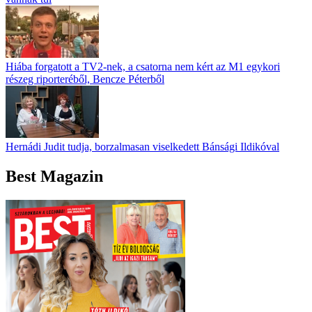
Hiába forgatott a TV2-nek, a csatorna nem kért az M1 egykori
részeg riporteréből, Bencze Péterből
Hernádi Judit tudja, borzalmasan viselkedett Bánsági Ildikóval
Best Magazin