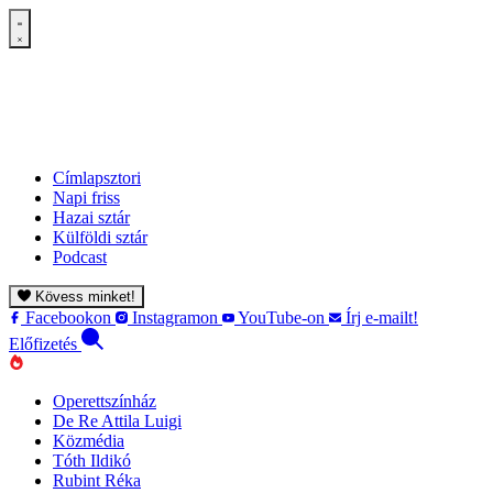
Címlapsztori
Napi friss
Hazai sztár
Külföldi sztár
Podcast
Kövess minket!
Facebookon
Instagramon
YouTube-on
Írj e-mailt!
Előfizetés
Operettszínház
De Re Attila Luigi
Közmédia
Tóth Ildikó
Rubint Réka