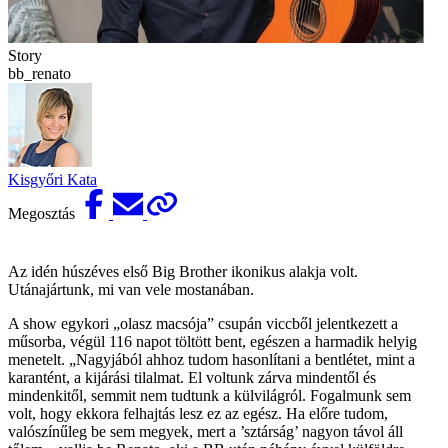
Story
bb_renato
Kisgyőri Kata
Megosztás
Az idén húszéves első Big Brother ikonikus alakja volt.
Utánajártunk, mi van vele mostanában.
A show egykori „olasz macsója” csupán viccből jelentkezett a
műsorba, végül 116 napot töltött bent, egészen a harmadik helyig
menetelt. „Nagyjából ahhoz tudom hasonlítani a bentlétet, mint a
karantént, a kijárási tilalmat. El voltunk zárva mindentől és
mindenkitől, semmit nem tudtunk a külvilágról. Fogalmunk sem
volt, hogy ekkora felhajtás lesz ez az egész. Ha előre tudom,
valószínűleg be sem megyek, mert a ’sztárság’ nagyon távol áll