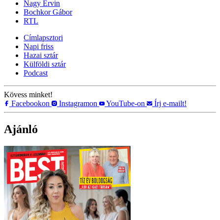
Nagy Ervin
Bochkor Gábor
RTL
Címlapsztori
Napi friss
Hazai sztár
Külföldi sztár
Podcast
Kövess minket!
Facebookon
Instagramon
YouTube-on
Írj e-mailt!
Ajánló