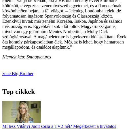
tőlem – vallja be Renato, aki a BB után néhány évvel külföldre
költözött, elvégezte a zeneművészeti egyetemet, és a flamencónak
köszönhetően bejárta a fél világot. – Jelenleg Londonban élek, de
folyamatosan ingázom Spanyolország és Olaszország között.
Ezenkívül hívtak már zenélni Koreába, Irakba, Japánba és számos
más országba is. Egyébként sok időt töltök Magyarországon is,
mivel van egy gitár­duóm Mentes Norberttel, a Moby Dick
szólógitárosával. A magánéletemre is igyekszem időt szakítani. Évek
óta komoly párkapcsolatban élek. Még az is lehet, hogy hamarosan
megállapodom, és családot alapítunk.”
Kiemelt kép: Smagpictures
zene
Big Brother
Top cikkek
Mi lesz Vitányi Judit sorsa a TV2-nél? Megérkezett a hivatalos