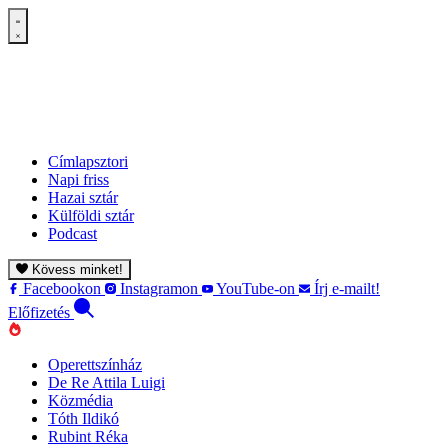
Címlapsztori
Napi friss
Hazai sztár
Külföldi sztár
Podcast
Kövess minket!
Facebookon
Instagramon
YouTube-on
Írj e-mailt!
Előfizetés
Operettszínház
De Re Attila Luigi
Közmédia
Tóth Ildikó
Rubint Réka