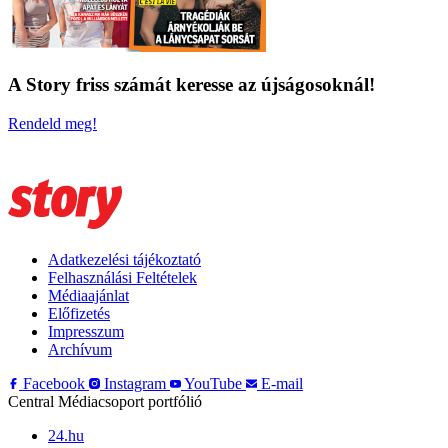
A Story friss számát keresse az újságosoknál!
Rendeld meg!
Adatkezelési tájékoztató
Felhasználási Feltételek
Médiaajánlat
Előfizetés
Impresszum
Archívum
Facebook
Instagram
YouTube
E-mail
Central Médiacsoport portfólió
24.hu