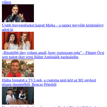
válasz
Újabb fenyegetéseket kapott Majka – a rapper ügyvéde közleményt
adott ki
„Büszkébb lány voltam annál, hogy osztozzam rajta” – Flipper Öcsi
sem tudott éket verni Bálint Antóniáék barátságába
Hiába forgatott a TV2-nek, a csatorna nem kért az M1 egykori
részeg riporteréből, Bencze Péterből