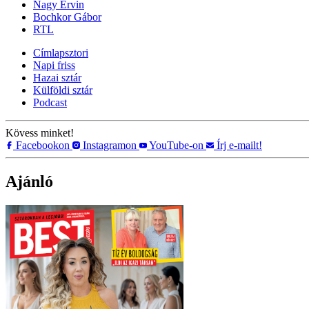
Nagy Ervin
Bochkor Gábor
RTL
Címlapsztori
Napi friss
Hazai sztár
Külföldi sztár
Podcast
Kövess minket!
Facebookon
Instagramon
YouTube-on
Írj e-mailt!
Ajánló