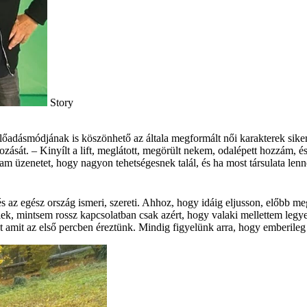
Story
őadásmódjának is köszönhető az általa megformált női karakterek sikeres
ozását. – Kinyílt a lift, meglátott, megörült nekem, odalépett hozzám, 
m üzenetet, hogy nagyon tehetségesnek talál, és ha most társulata lenne
 az egész ország ismeri, szereti. Ahhoz, hogy idáig eljusson, előbb me
ek, mintsem rossz kapcsolatban csak azért, hogy valaki mellettem legy
 amit az első percben éreztünk. Mindig figyelünk arra, hogy emberileg é