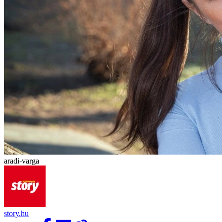
aradi-varga
story.hu