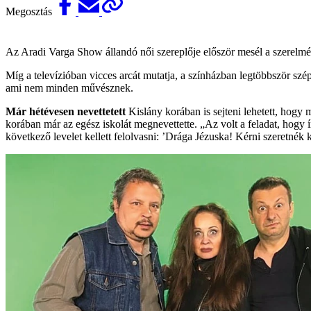
Megosztás
Az Aradi Varga Show állandó női szereplője először mesél a szerelmérő
Míg a televízióban vicces arcát mutatja, a színházban legtöbbször szép
ami nem minden művésznek.
Már hétévesen nevettetett
Kislány korában is sejteni lehetett, hogy
korában már az egész iskolát megnevettette. „Az volt a feladat, hogy 
következő levelet kellett felolvasni: ’Drága Jézuska! Kérni szeretn