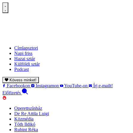
Címlapsztori
Napi friss
Hazai sztár
Külföldi sztár
Podcast
Kövess minket!
Facebookon
Instagramon
YouTube-on
Írj e-mailt!
Előfizetés
Operettszínház
De Re Attila Luigi
Közmédia
Tóth Ildikó
Rubint Réka