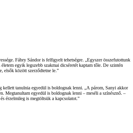
sége. Fábry­ Sándor is felfigyelt tehetségre. „Egyszer összefutottunk
és életem egyik legszebb szakmai dicséretét kaptam tőle. De szintén
, elsők között szerződtetne le.”
g kellett tanulnia egyedül is boldognak lenni. „A párom, Sanyi akkor
en. Megtanultam egyedül is boldognak lenni – meséli a színésznő. –
s érzelmileg is megtöltsük a kapcsolatot.”