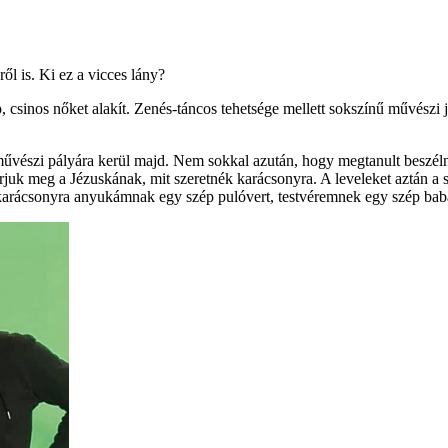
l is. Ki ez a vicces lány?
, csinos nőket alakít. Zenés-táncos tehetsége mellett sokszínű művészi 
 művészi pályára kerül majd. Nem sokkal azután, hogy megtanult beszélni
írjuk meg a Jézuskának, mit szeretnék karácsonyra. A leveleket aztán a 
ék karácsonyra anyukámnak egy szép pulóvert, testvéremnek egy szép bab