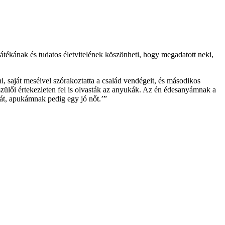
játékának és tudatos életvitelének köszönheti, hogy megadatott neki,
, saját meséivel szórakoztatta a család vendégeit, és másodikos
szülői értekezleten fel is olvasták az anyukák. Az én édesanyámnak a
át, apukámnak pedig egy jó nőt.’”