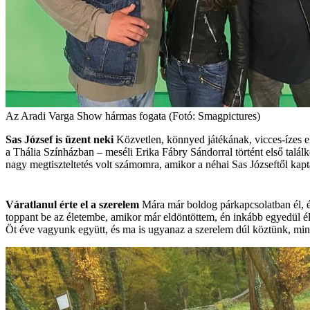
Az Aradi Varga Show hármas fogata (Fotó: Smagpictures)
Sas József is üzent neki
Közvetlen, könnyed játékának, vicces-ízes el
a Thália Színházban – meséli Erika Fábry Sándorral történt első találk
nagy megtiszteltetés volt számomra, amikor a néhai Sas Józseftől kapta
Váratlanul érte el a szerelem
Mára már boldog párkapcsolatban él, és
toppant be az életembe, amikor már eldöntöttem, én inkább egyedül él
Öt éve vagyunk együtt, és ma is ugyanaz a szerelem dúl köztünk, mint