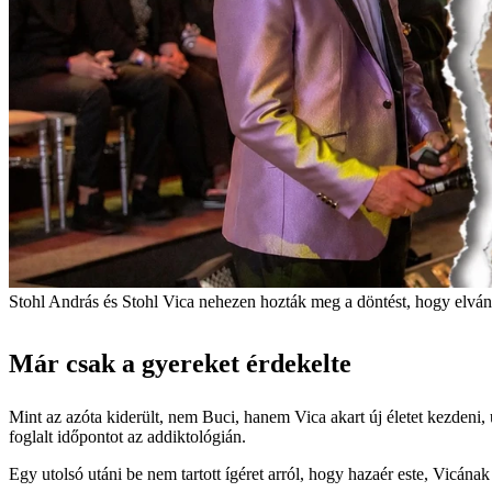
Stohl András és Stohl Vica nehezen hozták meg a döntést, hogy elvá
Már csak a gyereket érdekelte
Mint az azóta kiderült, nem Buci, hanem Vica akart új életet kezdeni, 
foglalt időpontot az addiktológián.
Egy utolsó utáni be nem tartott ígéret arról, hogy hazaér este, Vicána