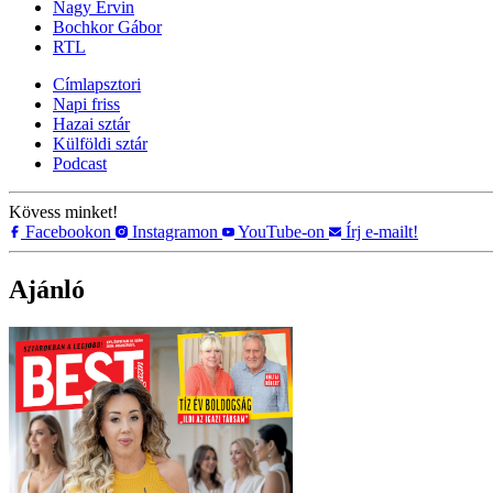
Nagy Ervin
Bochkor Gábor
RTL
Címlapsztori
Napi friss
Hazai sztár
Külföldi sztár
Podcast
Kövess minket!
Facebookon
Instagramon
YouTube-on
Írj e-mailt!
Ajánló