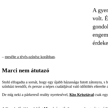
A gyer
volt. 
gondol
engem 
érdeke
–
mesélte a tévés-színész korábban
.
Marci nem átutazó
Stohl elfogadta a sorsát, hogy egy újabb házassága futott zátonyra, s
színházi teendői, és persze a népes családjával való időtöltés elterelte a
De míg neki a párkereső reality nyertesével,
Kiss Krisztával
csak egy