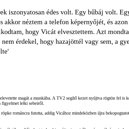
ek iszonyatosan édes volt. Egy bűbáj volt. Eg
És akkor néztem a telefon képernyőjét, és azon
kodtam, hogy Vicát elvesztettem. Azt mondta
nem érdekel, hogy hazajöttél vagy sem, a gy
lte'
 belevetette magát a munkába. A TV2 segítő kezet nyújtva rögtön fel is k
 figyelmet lelki sebeiről.
 röpke románcra futotta, addig Vicához mindeközben újra bekopogtatott