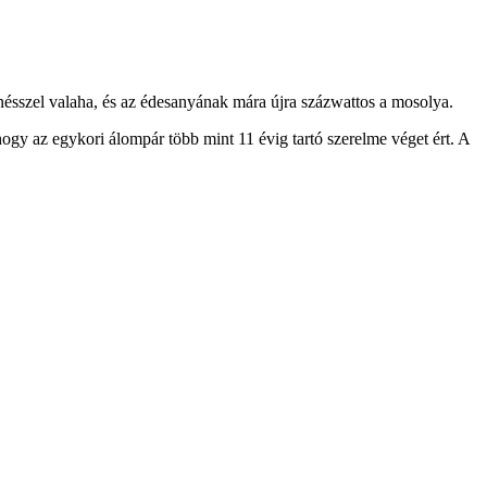
zínésszel valaha, és az édesanyának mára újra százwattos a mosolya.
ogy az egykori álompár több mint 11 évig tartó szerelme véget ért. A