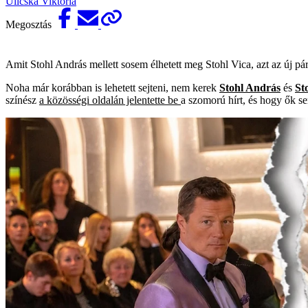
Ulicska Viktória
Megosztás
Amit Stohl András mellett sosem élhetett meg Stohl Vica, azt az új pár
Noha már korábban is lehetett sejteni, nem kerek
Stohl András
és
St
színész
a közösségi oldalán jelentette be
a szomorú hírt, és hogy ők se