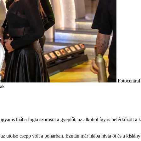
Fotocentral
nak
ugyanis hiába fogta szorosra a gyeplőt, az alkohol így is beférkőzött a
k az utolsó csepp volt a pohárban. Ezután már hiába hívta őt és a kislán