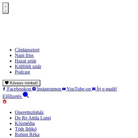
Címlapsztori
Napi friss
Hazai sztár
Külföldi sztár
Podcast
Kövess minket!
Facebookon
Instagramon
YouTube-on
Írj e-mailt!
Előfizetés
Operettszínház
De Re Attila Luigi
Közmédia
Tóth Ildikó
Rubint Réka