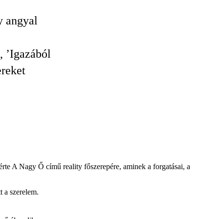
y angyal
, ’Igazából
ereket
érte A Nagy Ő című reality főszerepére, aminek a forgatásai, a
 a szerelem.