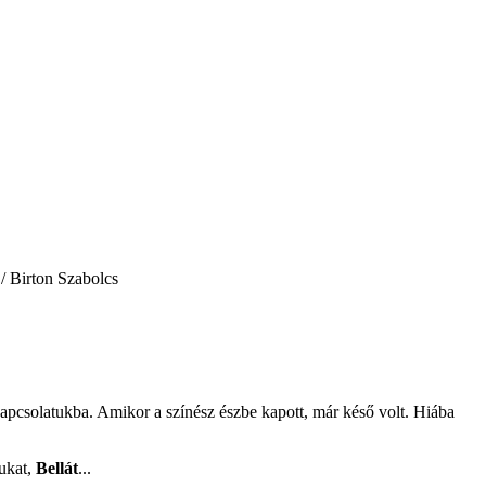
 / Birton Szabolcs
 kapcsolatukba. Amikor a színész észbe kapott, már késő volt. Hiába
yukat,
Bellát
...