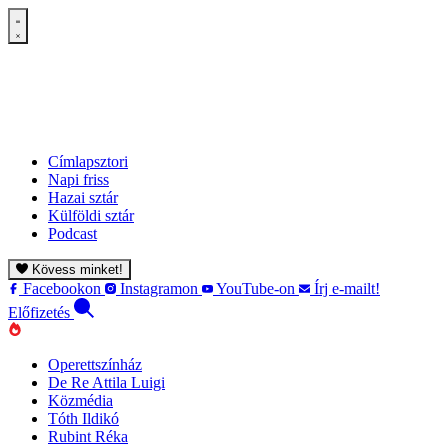
Címlapsztori
Napi friss
Hazai sztár
Külföldi sztár
Podcast
Kövess minket!
Facebookon
Instagramon
YouTube-on
Írj e-mailt!
Előfizetés
Operettszínház
De Re Attila Luigi
Közmédia
Tóth Ildikó
Rubint Réka