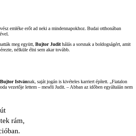
ínművész emléke erőt ad neki a mindennapokhoz. Budai otthonában
ével.
thatták meg együtt,
Bujtor Judit
hálás a sorsnak a boldogságért, amit
rezte, nélküle élni sem akar tovább.
Bujtor István
nak, saját jogán is kivételes karriert épített. „Fiatalon
da vezetője lettem – meséli Judit. – Abban az időben egyáltalán nem
út
tek rám,
cióban.