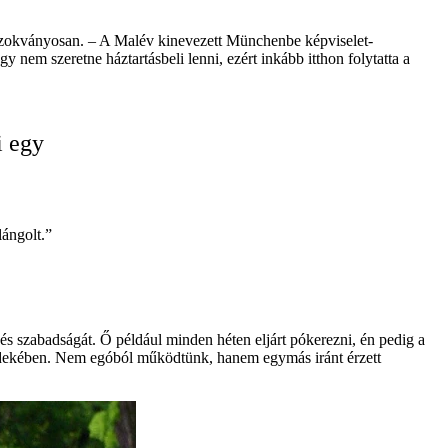
 szokványosan. – A Malév kinevezett Münchenbe képviselet-
y nem szeretne háztartásbeli lenni, ezért inkább itthon folytatta a
i egy
lángolt.”
t és szabadságát. Ő például minden héten eljárt pókerezni, én pedig a
érdekében. Nem egóból működtünk, hanem egymás iránt érzett