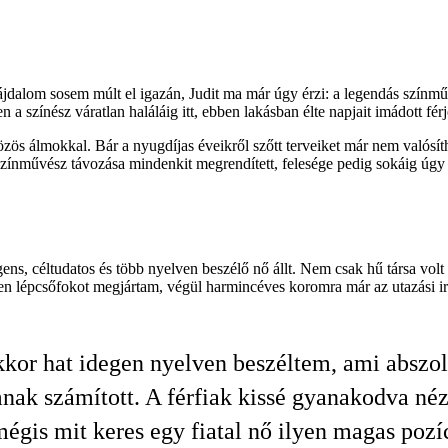
a fájdalom sosem múlt el igazán, Judit ma már úgy érzi: a legendás sz
 színész váratlan haláláig itt, ebben lakásban élte napjait imádott férj
özös álmokkal. Bár a nyugdíjas éveikről szőtt terveiket már nem valósí
színművész távozása mindenkit megrendített, felesége pedig sokáig úgy é
ens, céltudatos és több nyelven beszélő nő állt. Nem csak hű társa volt
n lépcsőfokot megjártam, végül harmincéves koromra már az utazási iro
kor hat idegen nyelven beszéltem, ami abszol
ak számított. A férfiak kissé gyanakodva néz
égis mit keres egy fiatal nő ilyen magas pozí