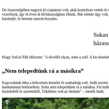
De összességében nagyon jó csapatom volt, akik komolyan vettek és 
vezetőnek, így öt éven át távházasságban éltünk. Bár eleinte úgy volt, 
karrierjét, és hetente utazott hozzám.
Sokan 
házass
Hogy Szécsi Pált idézzem: ’A távollét olyan, mint a szél. A kis tüzeke
„Nem telepedtünk rá a másikra”
Kapcsolatuk titka a kölcsönös tisztelet és szabadság volt. Judit szerin
barátaimmal bridzseltem. Soha nem telepedtünk rá a másikra. Fel tu
tiszteletből és szeretetből. Tökéletes volt az életünk” – meséli Judit.