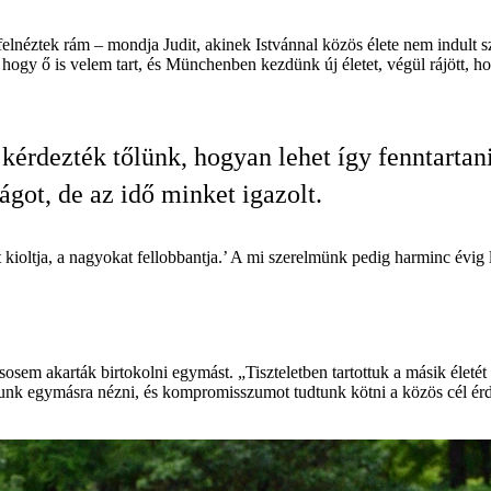
felnéztek rám – mondja Judit, akinek Istvánnal közös élete nem indult
hogy ő is velem tart, és Münchenben kezdünk új életet, végül rájött, hog
kérdezték tőlünk, hogyan lehet így fenntartan
ágot, de az idő minket igazolt.
t kioltja, a nagyokat fellobbantja.’ A mi szerelmünk pedig harminc évig 
t sosem akarták birtokolni egymást. „Tiszteletben tartottuk a másik életé
dtunk egymásra nézni, és kompromisszumot tudtunk kötni a közös cél 