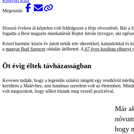
Kisgyőri Kata
Megosztás
Hosszú éveken át képtelen volt feldolgozni a férje elvesztését. Bár 
fogadta a Best magazin munkatársát Bujtor István özvegye, aki egészen a
Közel harminc közös év jutott nekik tele sikerekkel, kalandokkal és k
a
magyar Bud Spencer
oldalán átélhetett. A
67 éves korában elhunyt
Öt évig éltek távházasságban
Kevesen tudják, hogy a legendás színész mögött egy rendkívül intellig
kerültem a Malévhez, ami hatalmas szerelem volt az életemben. Minde
volt megszokott, hogy nőket bíznak meg vezető pozícióval.
Már ak
nóvumn
hogy m