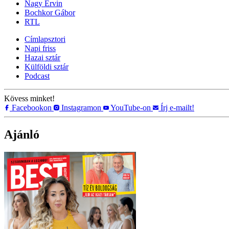
Nagy Ervin
Bochkor Gábor
RTL
Címlapsztori
Napi friss
Hazai sztár
Külföldi sztár
Podcast
Kövess minket!
Facebookon
Instagramon
YouTube-on
Írj e-mailt!
Ajánló