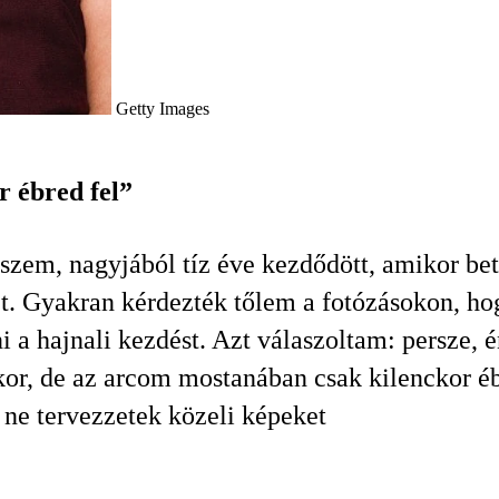
Getty Images
 ébred fel”
zem, nagyjából tíz éve kezdődött, amikor bet
t. Gyakran kérdezték tőlem a fotózásokon, h
ni a hajnali kezdést. Azt válaszoltam: persze, 
or, de az arcom mostanában csak kilenckor éb
 ne tervezzetek közeli képeket