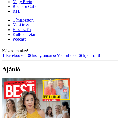
Nagy Ervin
Bochkor Gábor
RTL
Címlapsztori
Napi friss
Hazai sztár
Külföldi sztár
Podcast
Kövess minket!
Facebookon
Instagramon
YouTube-on
Írj e-mailt!
Ajánló