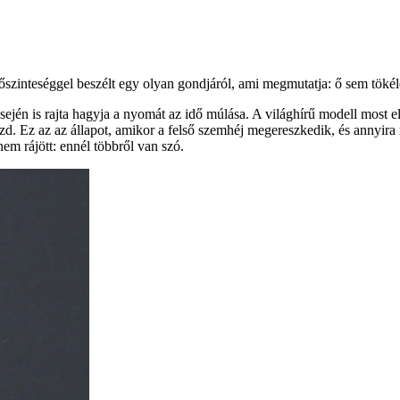
zinteséggel beszélt egy olyan gondjáról, ami megmutatja: ő sem tökél
sején is rajta hagyja a nyomát az idő múlása. A világhírű modell most e
d. Ez az az állapot, amikor a felső szemhéj megereszkedik, és annyira r
nem rájött: ennél többről van szó.