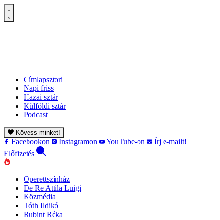
Címlapsztori
Napi friss
Hazai sztár
Külföldi sztár
Podcast
Kövess minket!
Facebookon
Instagramon
YouTube-on
Írj e-mailt!
Előfizetés
Operettszínház
De Re Attila Luigi
Közmédia
Tóth Ildikó
Rubint Réka