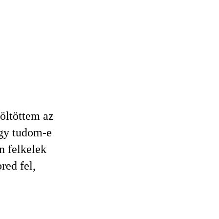
öltöttem az
ogy tudom‑e
én felkelek
red fel,