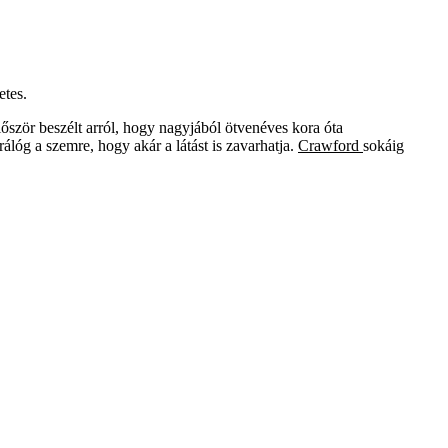
etes.
lőször beszélt arról, hogy nagyjából ötvenéves kora óta
álóg a szemre, hogy akár a látást is zavarhatja.
Crawford
sokáig