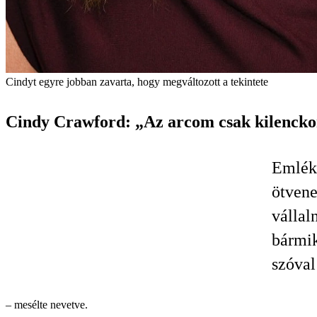
Cindyt egyre jobban zavarta, hogy megváltozott a tekintete
Cindy Crawford: „Az arcom csak kilenckor
Emléks
ötvene
vállal
bármik
szóval
– mesélte nevetve.