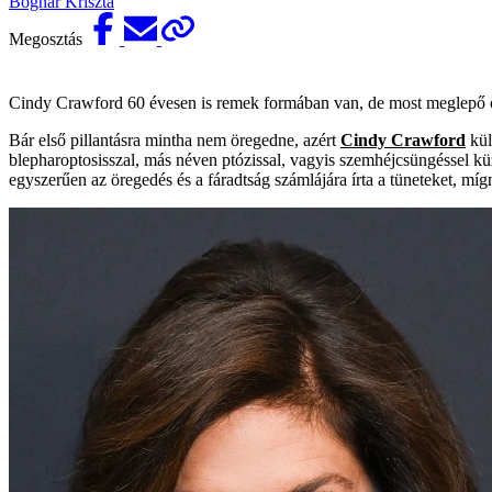
Bognár Kriszta
Megosztás
Cindy Crawford 60 évesen is remek formában van, de most meglepő ős
Bár első pillantásra mintha nem öregedne, azért
Cindy Crawford
kül
blepharoptosisszal, más néven ptózissal, vagyis szemhéjcsüngéssel küz
egyszerűen az öregedés és a fáradtság számlájára írta a tüneteket, míg