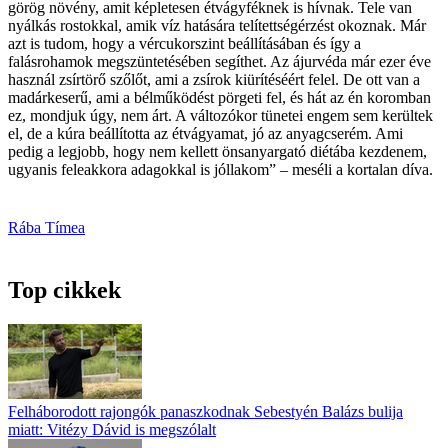
görög növény, amit képletesen étvágyféknek is hívnak. Tele van
nyálkás rostokkal, amik víz hatására telítettségérzést okoznak. Már
azt is tudom, hogy a vércukorszint beállításában és így a
falásrohamok megszüntetésében segíthet. Az ájurvéda már ezer éve
használ zsírtörő szőlőt, ami a zsírok kiürítéséért felel. De ott van a
madárkeserű, ami a bélműködést pörgeti fel, és hát az én koromban
ez, mondjuk úgy, nem árt. A változókor tünetei engem sem kerültek
el, de a kúra beállította az étvágyamat, jó az anyagcserém. Ami
pedig a legjobb, hogy nem kellett önsanyargató diétába kezdenem,
ugyanis feleakkora adagokkal is jóllakom” – meséli a kortalan díva.
Rába Tímea
Top cikkek
Felháborodott rajongók panaszkodnak Sebestyén Balázs bulija
miatt: Vitézy Dávid is megszólalt