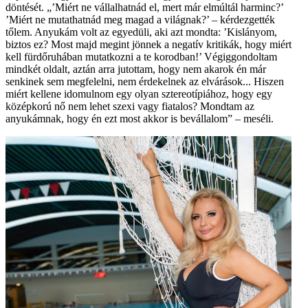
döntését. „’Miért ne vállalhatnád el, mert már elmúltál harminc?’
’Miért ne mutathatnád meg magad a világnak?’ – kérdezgették
tőlem. Anyukám volt az egyedüli, aki azt mondta: ’Kislányom,
biztos ez? Most majd megint jönnek a negatív kritikák, hogy miért
kell fürdőruhában mutatkozni a te korodban!’ Végiggondoltam
mindkét oldalt, aztán arra jutottam, hogy nem akarok én már
senkinek sem megfelelni, nem érdekelnek az elvárások... Hiszen
miért kellene idomulnom egy olyan sztereotípiához, hogy egy
középkorú nő nem lehet szexi vagy fiatalos? Mondtam az
anyukámnak, hogy én ezt most akkor is bevállalom” – meséli.