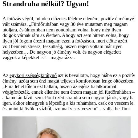
Strandruha nélkül? Ugyan!
A fotózás végül, minden előzetes félelme ellenére, pozitív élménnyé
vált számára. „Fürdőruhában vagy 30 éve mutattam meg magam
utoljára, és álmomban nem gondoltam volna, hogy még ilyen
dolgok várnak rám az életben. Ahogy azt sem hittem volna, hogy
ilyen jól fogom érezni magam ezen a fotózáson, mert előtte azért
volt bennem stressz, feszültség, hiszen régen voltam már ilyen
helyzetben… De nagyon jó élmény volt, és nagyon elégedett
vagyok a képekkel is” – magyarázza.
Az
egykori szépségkirálynő
azt is bevallotta, hogy hiába ez a pozitív
élmény, azóta sem érzi magát teljesen komfortosan lenge öltözetben.
„Fura lehet tőlem ezt hallani, hiszen az egész fiatalkoromat
végigfotózták, ennek ellenére nem érzem magam jól fürdőruhában –
a kamerán kívül sem. Pont ezért strandra sem nagyon járok, vagy ha
igen, akkor elmegyek a lépcsőig a kis ruhámban, csak ott veszem le,
és amint kijövök a vízből, azonnal visszaveszem” – vallja be Timi.