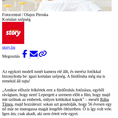
Fotocentral / Olajos Piroska
Kortalan szépség
story.hu
Megosztás
Az egykori modell ismét kamera elé állt, és merész fotókkal
bizonyította be: igazi kortalan szépség. A fürdőruha még ma is
remekül áll rajta!
„Amikor először felkértek erre a fürdőruhás fotózásra, egyből
rávágtam, hogy nem! Lepergett a szemem előtt a film, hogy majd
mit szólnak az emberek, milyen kritikákat kapok” – meséli
Rába
Tímea
, majd hozzáteszi: sokan azt gondolják, hogy 56 évesen egy
nő már ne mutogassa magát lengébb öltözetben. Ő is így volt vele.
Igen ám, csak akadt, aki nem értett vele egyet.