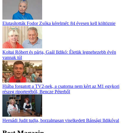
Elutasították Fodor Zsóka kérelmét: 84 évesen kell költöznie
Koltai Róbert és párja, Gaál Ildikó: Életük legnehezebb évén
vannak túl
Hiába forgatott a TV2-nek, a csatorna nem kért az M1 egykori
részeg riporteréből, Bencze Péterből
Hernádi Judit tudja, borzalmasan viselkedett Bánsági Ildikóval
Best Magazin