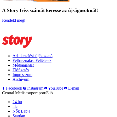
A Story friss számát keresse az újságosoknál!
Rendeld meg!
Adatkezelési tájékoztató
Felhasználási Feltételek
Médiaajánlat
Előfizetés
Impresszum
Archívum
Facebook
Instagram
YouTube
E-mail
Central Médiacsoport portfólió
24.hu
nlc
Nők Lapja
Startlap