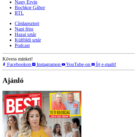
Nagy Ervin
Bochkor Gábor
RTL
Címlapsztori
Napi friss
Hazai sztár
Külföldi sztár
Podcast
Kövess minket!
Facebookon
Instagramon
YouTube-on
Írj e-mailt!
Ajánló