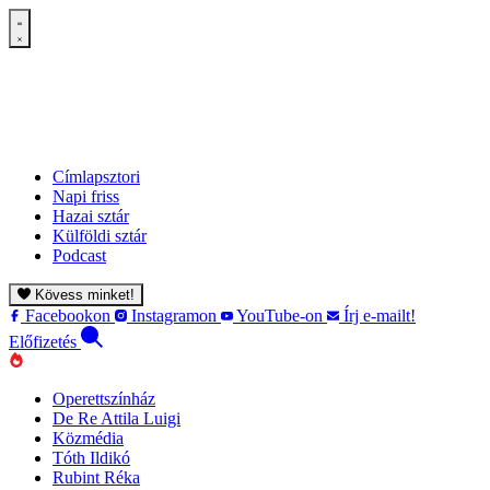
Címlapsztori
Napi friss
Hazai sztár
Külföldi sztár
Podcast
Kövess minket!
Facebookon
Instagramon
YouTube-on
Írj e-mailt!
Előfizetés
Operettszínház
De Re Attila Luigi
Közmédia
Tóth Ildikó
Rubint Réka