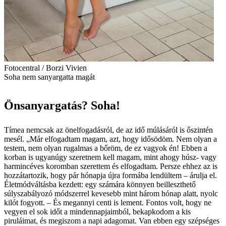
Fotocentral / Borzi Vivien
Soha nem sanyargatta magát
Önsanyargatás? Soha!
Tímea nemcsak az önelfogadásról, de az idő múlásáról is őszintén
mesél. „Már elfogadtam magam, azt, hogy idősödöm. Nem olyan a
testem, nem olyan rugalmas a bőröm, de ez vagyok én! Ebben a
korban is ugyanúgy szeretnem kell magam, mint ahogy húsz- vagy
harmincéves koromban szerettem és elfogadtam. Persze ehhez az is
hozzátartozik, hogy pár hónapja újra formába lendültem – árulja el.
Életmódváltásba kezdett: egy számára könnyen beilleszthető
súlyszabályozó módszerrel kevesebb mint három hónap alatt, nyolc
kilót fogyott. – És megannyi centi is lement. Fontos volt, hogy ne
vegyen el sok időt a mindennapjaimból, bekapkodom a kis
piruláimat, és megiszom a napi adagomat. Van ebben egy szépséges