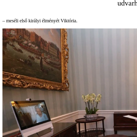
udvarh
– meséli első királyi élményét Viktória.