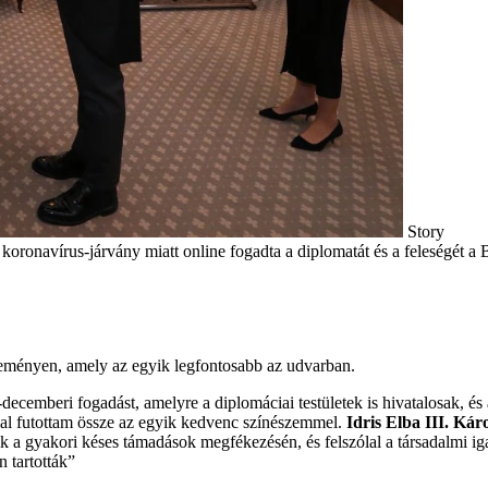
Story
koronavírus-járvány miatt online fogadta a diplomatát és a feleségét 
seményen, amely az egyik legfontosabb az udvarban.
ecemberi fogadást, amelyre a diplomáciai testületek is hivatalosak, é
mmal futottam össze az egyik kedvenc színészemmel.
Idris Elba
III. Kár
gozik a gyakori késes támadások megfékezésén, és felszólal a társadalmi 
 tartották”