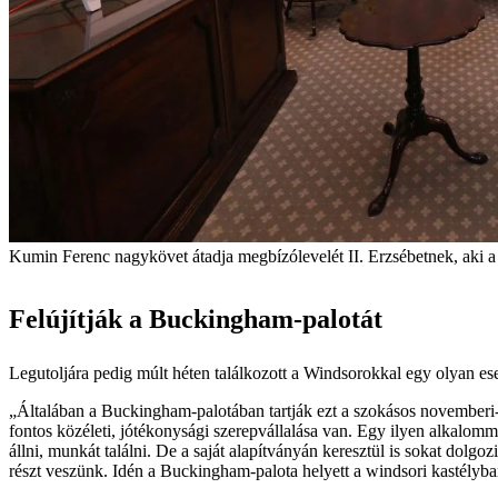
Kumin Ferenc nagykövet átadja megbízólevelét II. Erzsébetnek, aki a 
Felújítják a Buckingham-palotát
Legutoljára pedig múlt héten találkozott a Windsorokkal egy olyan e
„Általában a Buckingham-palotában tartják ezt a szokásos novemberi-d
fontos közéleti, jótékonysági szerepvállalása van. Egy ilyen alkalo
állni, munkát találni. De a saját alapítványán keresztül is sokat dol
részt veszünk. Idén a Buckingham-palota helyett a windsori kastélyban