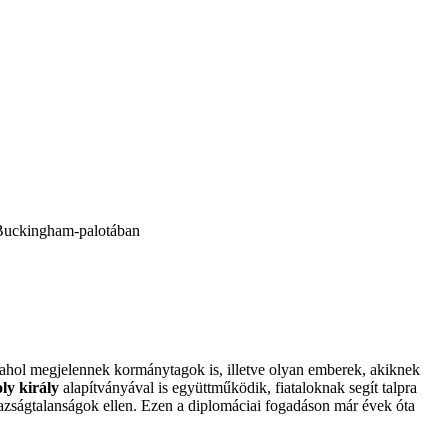
a Buckingham-palotában
s ahol megjelennek kormánytagok is, illetve olyan emberek, akiknek
oly király
alapítványával is együttműködik, fiataloknak segít talpra
igazságtalanságok ellen. Ezen a diplomáciai fogadáson már évek óta