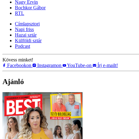
Nagy Ervin
Bochkor Gábor
RTL
Címlapsztori
Napi friss
Hazai sztár
Külföldi sztár
Podcast
Kövess minket!
Facebookon
Instagramon
YouTube-on
Írj e-mailt!
Ajánló