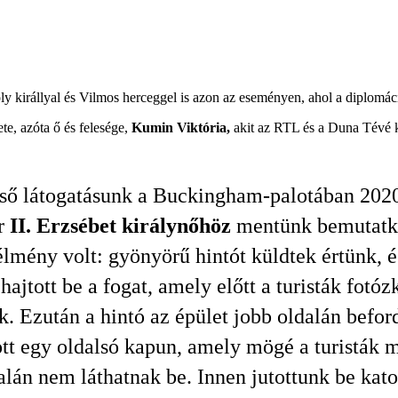
y királlyal és Vilmos herceggel is azon az eseményen, ahol a diplomáciai
e, azóta ő és felesége,
Kumin Viktória,
akit az RTL és a Duna Tévé ké
ső látogatásunk a Buckingham-palotában 2020
r
II. Erzsébet királynőhöz
mentünk bemutatko
élmény volt: gyönyörű hintót küldtek értünk, é
hajtott be a fogat, amely előtt a turisták fotóz
k. Ezután a hintó az épület jobb oldalán beford
ott egy oldalsó kapun, amely mögé a turisták 
alán nem láthatnak be. Innen jutottunk be kato