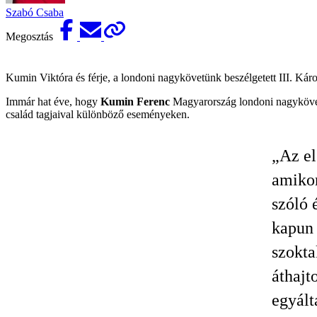
Szabó Csaba
Megosztás
Kumin Viktóra és férje, a londoni nagykövetünk beszélgetett III. Károl
Immár hat éve, hogy
Kumin Ferenc
Magyarország londoni nagykövet
család tagjaival különböző eseményeken.
„Az el
amiko
szóló 
kapun 
szokta
áthajt
egyált