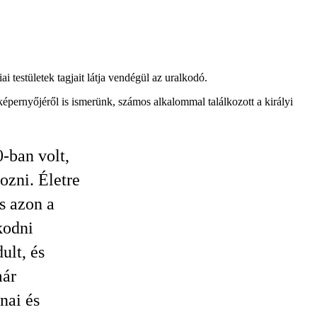
 testületek tagjait látja vendégül az uralkodó.
pernyőjéről is ismerünk, számos alkalommal találkozott a királyi
-ban volt,
zni. Életre
s azon a
kodni
ult, és
már
nai és