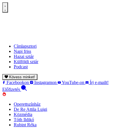
Címlapsztori
Napi friss
Hazai sztár
Külföldi sztár
Podcast
Kövess minket!
Facebookon
Instagramon
YouTube-on
Írj e-mailt!
Előfizetés
Operettszínház
De Re Attila Luigi
Közmédia
Tóth Ildikó
Rubint Réka