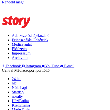
Rendeld meg!
Adatkezelési tájékoztató
Felhasználási Feltételek
Médiaajánlat
Előfizetés
Impresszum
Archívum
Facebook
Instagram
YouTube
E-mail
Central Médiacsoport portfólió
24.hu
nlc
Nők Lapja
Startlap
nosalty
HáziPatika
Krémmánia
Marie Claire