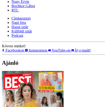
Nagy Ervin
Bochkor Gábor
RTL
Címlapsztori
Napi friss
Hazai sztár
Külföldi sztár
Podcast
Kövess minket!
Facebookon
Instagramon
YouTube-on
Írj e-mailt!
Ajánló