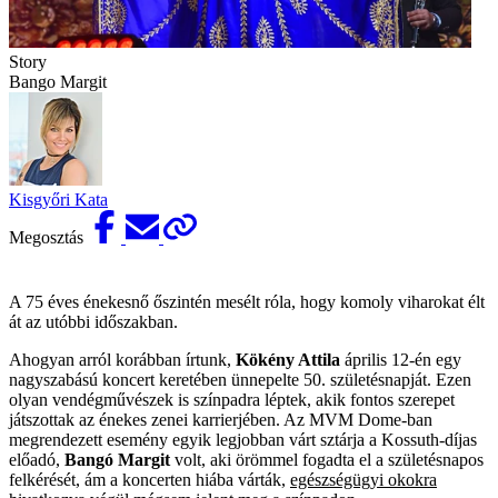
Story
Bango Margit
Kisgyőri Kata
Megosztás
A 75 éves énekesnő őszintén mesélt róla, hogy komoly viharokat élt
át az utóbbi időszakban.
Ahogyan arról korábban írtunk,
Kökény Attila
április 12-én egy
nagyszabású koncert keretében ünnepelte 50. születésnapját. Ezen
olyan vendégművészek is színpadra léptek, akik fontos szerepet
játszottak az énekes zenei karrierjében. Az MVM Dome-ban
megrendezett esemény egyik legjobban várt sztárja a Kossuth-díjas
előadó,
Bangó Margit
volt, aki örömmel fogadta el a születésnapos
felkérését, ám a koncerten hiába várták,
egészségügyi okokra