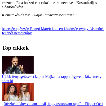
érezném. Ez a hosszú élet ritka" – zárta nevetve a Kossuth-díjas
előadóművész.
Kiemelt kép és fotó: Olajos Piroska/fotocentral.hu
betegség
egészség
Bangó Margit
koncert
közönség
gyógyulás
műtét
fellépés
kemoterápia
Top cikkek
Újabb fenyegetéseket kapott Majka – a rapper ügyvéde közleményt
adott ki
„Büszkébb lány voltam annál, hogy osztozzam rajta” – Flipper Öcsi