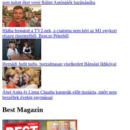
sem tudott éket verni Bálint Antóniáék barátságába
Hiába forgatott a TV2-nek, a csatorna nem kért az M1 egykori
részeg riporteréből, Bencze Péterből
Hernádi Judit tudja, borzalmasan viselkedett Bánsági Ildikóval
Ábel Anita és Liptai Claudia kamerák előtt tisztázta, miért nem
beszéltek évekig egymással
Best Magazin