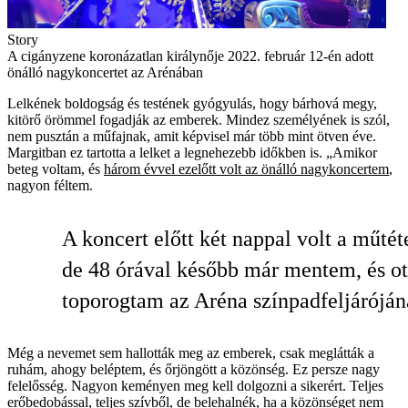
Story
A cigányzene koronázatlan királynője 2022. február 12-én adott
önálló nagykoncertet az Arénában
Lelkének boldogság és testének gyógyulás, hogy bárhová megy,
kitörő örömmel fogadják az emberek. Mindez személyének is szól,
nem pusztán a műfajnak, amit képvisel már több mint ötven éve.
Margitban ez tartotta a lelket a legnehezebb időkben is. „Amikor
beteg voltam, és
három évvel ezelőtt volt az önálló nagykoncertem
,
nagyon féltem.
A koncert előtt két nappal volt a műté
de 48 órával később már mentem, és ot
toporogtam az Aréna színpadfeljáróján
Még a nevemet sem hallották meg az emberek, csak meglátták a
ruhám, ahogy beléptem, és őrjöngött a közönség. Ez persze nagy
felelősség. Nagyon keményen meg kell dolgozni a sikerért. Teljes
erőbedobással, teljes szívből, de belehalnék, ha a közönséget nem