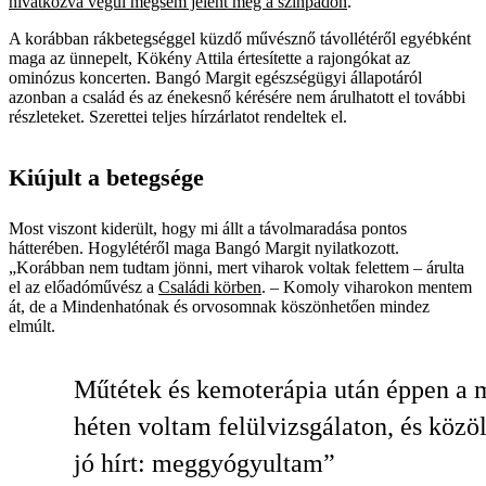
hivatkozva végül mégsem jelent meg a színpadon
.
A korábban rákbetegséggel küzdő művésznő távollétéről egyébként
maga az ünnepelt, Kökény Attila értesítette a rajongókat az
ominózus koncerten. Bangó Margit egészségügyi állapotáról
azonban a család és az énekesnő kérésére nem árulhatott el további
részleteket. Szerettei teljes hírzárlatot rendeltek el.
Kiújult a betegsége
Most viszont kiderült, hogy mi állt a távolmaradása pontos
hátterében. Hogylétéről maga Bangó Margit nyilatkozott.
„Korábban nem tudtam jönni, mert viharok voltak felettem – árulta
el az előadóművész a
Családi körben
. – Komoly viharokon mentem
át, de a Mindenhatónak és orvosomnak köszönhetően mindez
elmúlt.
Műtétek és kemoterápia után éppen a 
héten voltam felülvizsgálaton, és közöl
jó hírt: meggyógyultam”