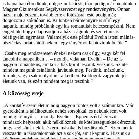
is hajnalban ébredtünk, dolgoztunk kicsit, tízre pedig már mentünk a
Magyar Ökumenikus Segélyszervezet egy rendezvényére. Onnan
haza, majd edzeni, tovább erre a fotózásra, este pedig még
dolgozom a stúdióban is. Különben bármennyire is sűrű egy
napunk, mindig próbálunk egy kis romantikát belecsempészni. Nem
engedjük, hogy ellaposodjon a házasságunk, és szeretünk is
odafigyelni egymásra. Valamelyik este például Evelin isteni málnás-
pisztáciás tortát sütött nekem, egy tányérból falatoztunk belőle.”
„Csaba meg rendszeresen énekel nekem csak úgy, vagy kér fel
táncolni a nappaliban… – mondja vidáman Evelin. – De az is
nagyon romantikus, amikor a ház körül teszünk-veszünk. Szinte
mindent magunk csinálunk, javítunk meg. Festünk, mázolunk,
fúrunk, vagy csak molyolunk a kertben. Boldogok vagyunk, jó
életünk van, és ezért mindent meg is teszünk.”
A közösség ereje
„A karitatív szemlélet mindig nagyon fontos volt a számunkra. Már
gyerekként is találkoztunk nehéz sorsokkal, és nekünk sem volt
mindig könnyű... – mondja Evelin. – Éppen ezért átérezzük
mindazok helyzetét, akik nélkülöznek, és kötelességünknek érezzük,
hogy segítsünk nekik, és erre másokat is buzdítsunk.” „Szeretnénk
visszaadni a társadalomnak azt a sok jót, amit kaptunk. Hiszünk a
közösség erejében, és abban, hogy együtt mindenre képesek