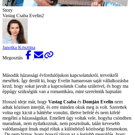
Story
Vastag Csaba Evelin2
Janotka Krisztina
Megosztás
Második házassági évfordulójukon kapcsolatukról, terveikről
meséltek. Így derült ki, hogy Evelin hamarosan saját vállalkozásba
kezd, hogy sokat javult a kapcsolatuk Csaba szüleivel, és hogy ma
éppúgy szükségük van a romantikára, mint szerelmük hajnalán
Hosszú ideje már, hogy
Vastag Csaba
és
Domján Evelin
nem
adtak közösen interjút, és erre minden okuk meg is volt. Szerettek
volna egy kicsit a háttérbe vonulni, illetve befelé és nem kifelé
megélni a házasságukat. Emellett úgy voltak vele, hogyha csöndben
maradnak, nem nyilatkoznak, nem posztolnak, talán kevesebb
valótlanságot írnak majd róluk a különböző közösségi fórumokon.
„De nem biztos, hogy hosszú távon az a legjobb megoldás, hogy