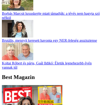
Borbás Marcsit luxuskertje miatt támadják: a tévés nem hagyta szó
nélkül
Brutális, mennyit keresett havonta egy NER-feleség asszisztense
Koltai Róbert és párja, Gaál Ildikó: Életük legnehezebb évén
vannak túl
Best Magazin