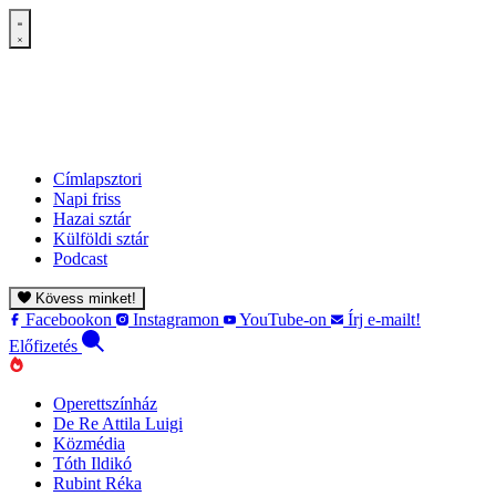
Címlapsztori
Napi friss
Hazai sztár
Külföldi sztár
Podcast
Kövess minket!
Facebookon
Instagramon
YouTube-on
Írj e-mailt!
Előfizetés
Operettszínház
De Re Attila Luigi
Közmédia
Tóth Ildikó
Rubint Réka