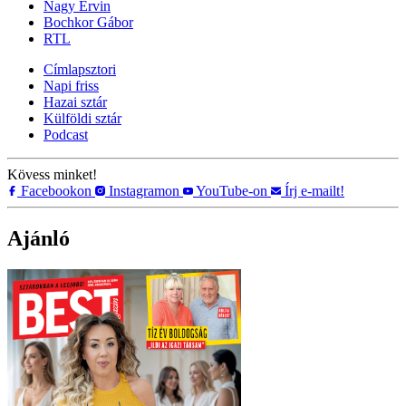
Nagy Ervin
Bochkor Gábor
RTL
Címlapsztori
Napi friss
Hazai sztár
Külföldi sztár
Podcast
Kövess minket!
Facebookon
Instagramon
YouTube-on
Írj e-mailt!
Ajánló