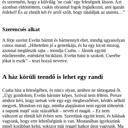
és szeretném, hogy a külvilág ’ne csak’ egy feleségnek lásson. Azt
azonban eldöntöttem, csakis olyannal fogok foglalkozni, ami igazán
érdekel! És az elmúlt két év arról szólt, hogy rátaláljak az utamra…”
Szerencsés alkat
A férje szerint Evelin bármit és bármennyit ehet, mindig ugyanolyan
csinos marad. „Hihetetlen jó a genetikája, és ha egy kicsit mozog,
azonnal meglátszik rajta – mondja Csaba. – Járunk együtt
edzőterembe, esténként biciklizni. Evelin futni is szokott. Cserébe
jókat is eszik” – teszi hozzá nevetve.
A ház körüli teendő is lehet egy randi
Csaba hisz a feleségében, és nincs olyan, amiben ne támogatná őt.
„Úgy gondolom, Evelin bármire képes. Szóval nem féltem. Persze
amikor kéri, hogy tartsak vele egy-egy megbeszélésre, kérdés nélkül
megyek. Mondom ezt úgy, mintha alapjáraton nem együtt töltenénk
a napunk majd’ száz százalékát – neveti el magát. – Ez nem
változott az elmúlt két évben sem. Szeretünk együtt lenni, és hálásak
vagyunk, hogy erre lehetőségünk is van. Mostanában igyekszünk
minél korábban kelni, sokszor már reggel hatkor úton vagyunk. Ma