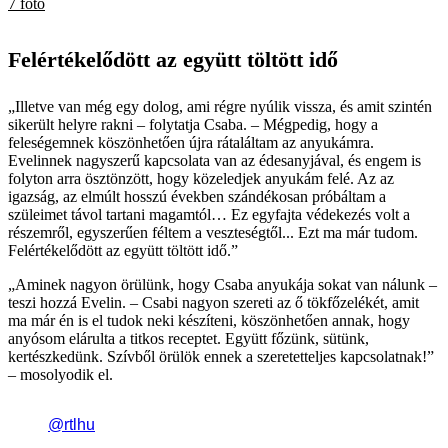
7 fotó
Felértékelődött az együtt töltött idő
„Illetve van még egy dolog, ami régre nyúlik vissza, és amit szintén
sikerült helyre rakni – folytatja Csaba. – Mégpedig, hogy a
feleségemnek köszönhetően újra rátaláltam az anyukámra.
Evelinnek nagyszerű kapcsolata van az édesanyjával, és engem is
folyton arra ösztönzött, hogy közeledjek anyukám felé. Az az
igazság, az elmúlt hosszú években szándékosan próbáltam a
szüleimet távol tartani magamtól… Ez egyfajta védekezés volt a
részemről, egyszerűen féltem a veszteségtől... Ezt ma már tudom.
Felértékelődött az együtt töltött idő.”
„Aminek nagyon örülünk, hogy Csaba anyukája sokat van nálunk –
teszi hozzá Evelin. – Csabi nagyon szereti az ő tökfőzelékét, amit
ma már én is el tudok neki készíteni, köszönhetően annak, hogy
anyósom elárulta a titkos receptet. Együtt főzünk, sütünk,
kertészkedünk. Szívből örülök ennek a szeretetteljes kapcsolatnak!”
– mosolyodik el.