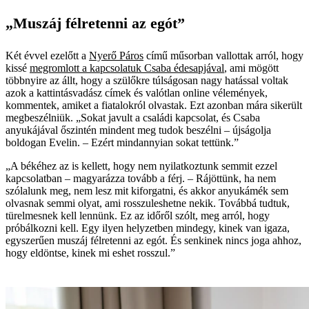
„Muszáj félretenni az egót”
Két évvel ezelőtt a
Nyerő Páros
című műsorban vallottak arról, hogy
kissé
megromlott a kapcsolatuk Csaba édesapjával
, ami mögött
többnyire az állt, hogy a szülőkre túlságosan nagy hatással voltak
azok a kattintásvadász címek és valótlan online vélemények,
kommentek, amiket a fiatalokról olvastak. Ezt azonban mára sikerült
megbeszélniük. „Sokat javult a családi kapcsolat, és Csaba
anyukájával őszintén mindent meg tudok beszélni – újságolja
boldogan Evelin. – Ezért mindannyian sokat tettünk.”
„A békéhez az is kellett, hogy nem nyilatkoztunk semmit ezzel
kapcsolatban – magyarázza tovább a férj. – Rájöttünk, ha nem
szólalunk meg, nem lesz mit kiforgatni, és akkor anyukámék sem
olvasnak semmi olyat, ami rosszuleshetne nekik. Továbbá tudtuk,
türelmesnek kell lennünk. Ez az időről szólt, meg arról, hogy
próbálkozni kell. Egy ilyen helyzetben mindegy, kinek van igaza,
egyszerűen muszáj félretenni az egót. És senkinek nincs joga ahhoz,
hogy eldöntse, kinek mi eshet rosszul.”