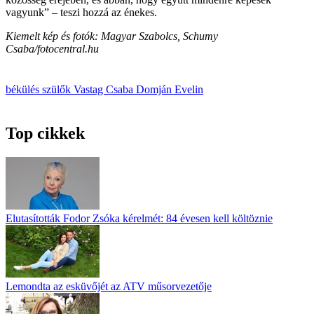
vagyunk” – teszi hozzá az énekes.
Kiemelt kép és fotók: Magyar Szabolcs, Schumy
Csaba/fotocentral.hu
békülés
szülők
Vastag Csaba
Domján Evelin
Top cikkek
Elutasították Fodor Zsóka kérelmét: 84 évesen kell költöznie
Lemondta az esküvőjét az ATV műsorvezetője