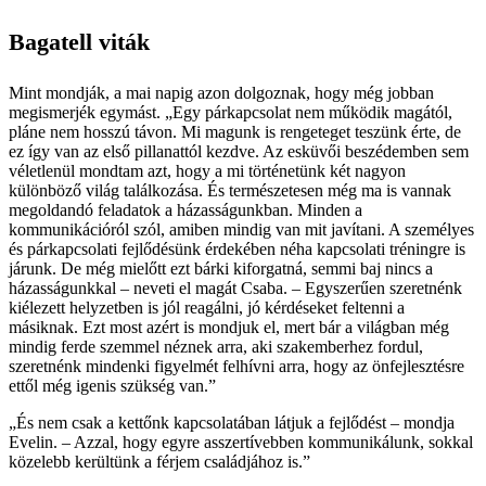
Bagatell viták
Mint mondják, a mai napig azon dolgoznak, hogy még jobban
megismerjék egymást. „Egy párkapcsolat nem működik magától,
pláne nem hosszú távon. Mi magunk is rengeteget teszünk érte, de
ez így van az első pillanattól kezdve. Az esküvői beszédemben sem
véletlenül mondtam azt, hogy a mi történetünk két nagyon
különböző világ találkozása. És természetesen még ma is vannak
megoldandó feladatok a házasságunkban. Minden a
kommunikációról szól, amiben mindig van mit javítani. A személyes
és párkapcsolati fejlődésünk érdekében néha kapcsolati tréningre is
járunk. De még mielőtt ezt bárki kiforgatná, semmi baj nincs a
házasságunkkal – neveti el magát Csaba. – Egyszerűen szeretnénk
kiélezett helyzetben is jól reagálni, jó kérdéseket feltenni a
másiknak. Ezt most azért is mondjuk el, mert bár a világban még
mindig ferde szemmel néznek arra, aki szakemberhez fordul,
szeretnénk mindenki figyelmét felhívni arra, hogy az önfejlesztésre
ettől még igenis szükség van.”
„És nem csak a kettőnk kapcsolatában látjuk a fejlődést – mondja
Evelin. – Azzal, hogy egyre asszertívebben kommunikálunk, sokkal
közelebb kerültünk a férjem családjához is.”