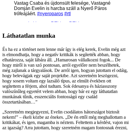
Láthatatlan munka
És ha ez a történet nem lenne már így is elég kerek, Evelin még azt
is elmondhatja, hogy a negatív kritikák is segítették abban, hogy
elhatározza, saját lábára áll. „Hamarosan vállalkozni fogok... De
hogy miről is van szó pontosan, arról egyelőre nem beszélhetek,
még zajlanak a tárgyalások. De arról igen, hogyan jutottam el odáig,
hogy belevágjak egy saját projektbe. Azt szeretném leszögezni,
hogy sosem voltam egy lazsáló típus, az elmúlt években ott
segítettem a férjem, ahol tudtam. Sok édesanya és háziasszony
valószínűleg egyetért velem abban, hogy bár ez egy láthatatlan
munkának tűnik, esszenciális fontosságú egy család
összetartásában…”
„Szeretném megjegyezni, Evelin csodálatos hátországot biztosít
nekem!” – ékeli közbe az énekes. „De én ettől még meghallottam a
kritikákat, és igen, magamba is néztem. Feltettem a kérdést, vajon mi
az igazság? Arra jutottam, hogy szeretném magam fontosnak érezni,