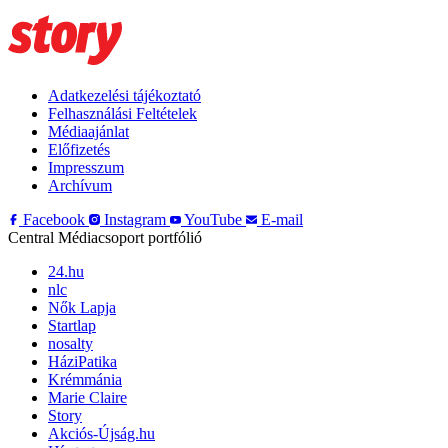
Adatkezelési tájékoztató
Felhasználási Feltételek
Médiaajánlat
Előfizetés
Impresszum
Archívum
Facebook
Instagram
YouTube
E-mail
Central Médiacsoport portfólió
24.hu
nlc
Nők Lapja
Startlap
nosalty
HáziPatika
Krémmánia
Marie Claire
Story
Akciós-Újság.hu