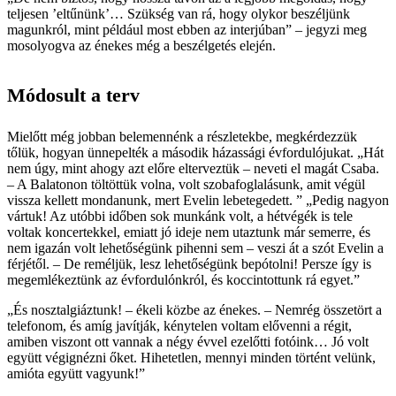
teljesen ’eltűnünk’… Szükség van rá, hogy olykor beszéljünk
magunkról, mint például most ebben az interjúban” – jegyzi meg
mosolyogva az énekes még a beszélgetés elején.
Módosult a terv
Mielőtt még jobban belemennénk a részletekbe, megkérdezzük
tőlük, hogyan ünnepelték a második házassági évfordulójukat. „Hát
nem úgy, mint ahogy azt előre elterveztük – neveti el magát Csaba.
– A Balatonon töltöttük volna, volt szobafoglalásunk, amit végül
vissza kellett mondanunk, mert Evelin lebetegedett. ” „Pedig nagyon
vártuk! Az utóbbi időben sok munkánk volt, a hétvégék is tele
voltak koncertekkel, emiatt jó ideje nem utaztunk már semerre, és
nem igazán volt lehetőségünk pihenni sem – veszi át a szót Evelin a
férjétől. – De reméljük, lesz lehetőségünk bepótolni! Persze így is
megemlékeztünk az évfordulónkról, és koccintottunk rá egyet.”
„És nosztalgiáztunk! – ékeli közbe az énekes. – Nemrég összetört a
telefonom, és amíg javítják, kénytelen voltam elővenni a régit,
amiben viszont ott vannak a négy évvel ezelőtti fotóink… Jó volt
együtt végignézni őket. Hihetetlen, mennyi minden történt velünk,
amióta együtt vagyunk!”