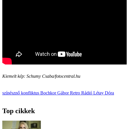
Kiemelt kép: Schumy Csaba/fotocentral.hu
színésznő
konfliktus
Bochkor Gábor
Retro Rádió
Létay Dóra
Top cikkek