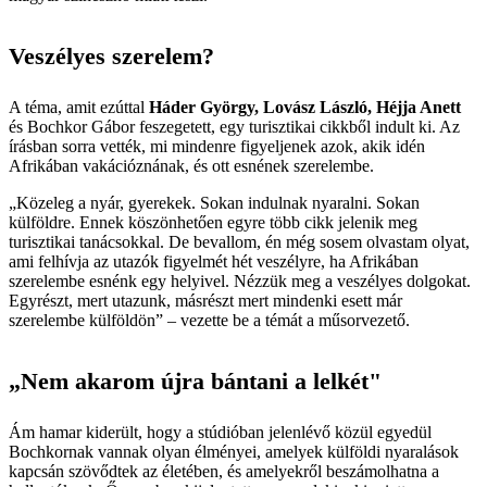
Veszélyes szerelem?
A téma, amit ezúttal
Háder György, Lovász László, Héjja Anett
és Bochkor Gábor feszegetett, egy turisztikai cikkből indult ki. Az
írásban sorra vették, mi mindenre figyeljenek azok, akik idén
Afrikában vakációznának, és ott esnének szerelembe.
„Közeleg a nyár, gyerekek. Sokan indulnak nyaralni. Sokan
külföldre. Ennek köszönhetően egyre több cikk jelenik meg
turisztikai tanácsokkal. De bevallom, én még sosem olvastam olyat,
ami felhívja az utazók figyelmét hét veszélyre, ha Afrikában
szerelembe esnénk egy helyivel. Nézzük meg a veszélyes dolgokat.
Egyrészt, mert utazunk, másrészt mert mindenki esett már
szerelembe külföldön” – vezette be a témát a műsorvezető.
„Nem akarom újra bántani a lelkét"
Ám hamar kiderült, hogy a stúdióban jelenlévő közül egyedül
Bochkornak vannak olyan élményei, amelyek külföldi nyaralások
kapcsán szövődtek az életében, és amelyekről beszámolhatna a