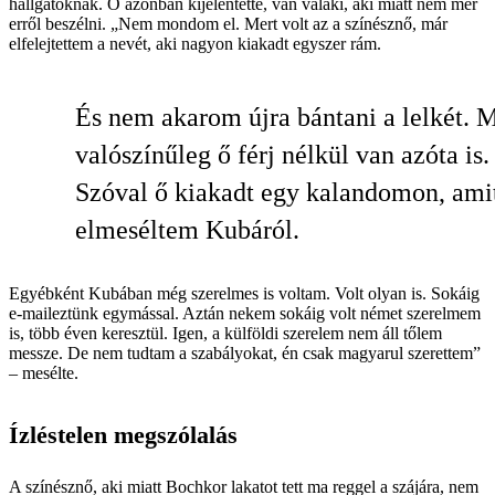
hallgatóknak. Ő azonban kijelentette, van valaki, aki miatt nem mer
erről beszélni. „Nem mondom el. Mert volt az a színésznő, már
elfelejtettem a nevét, aki nagyon kiakadt egyszer rám.
És nem akarom újra bántani a lelkét. M
valószínűleg ő férj nélkül van azóta is.
Szóval ő kiakadt egy kalandomon, ami
elmeséltem Kubáról.
Egyébként Kubában még szerelmes is voltam. Volt olyan is. Sokáig
e-maileztünk egymással. Aztán nekem sokáig volt német szerelmem
is, több éven keresztül. Igen, a külföldi szerelem nem áll tőlem
messze. De nem tudtam a szabályokat, én csak magyarul szerettem”
– mesélte.
Ízléstelen megszólalás
A színésznő, aki miatt Bochkor lakatot tett ma reggel a szájára, nem