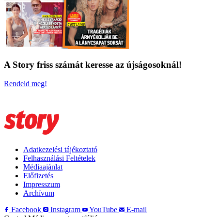
A Story friss számát keresse az újságosoknál!
Rendeld meg!
Adatkezelési tájékoztató
Felhasználási Feltételek
Médiaajánlat
Előfizetés
Impresszum
Archívum
Facebook
Instagram
YouTube
E-mail