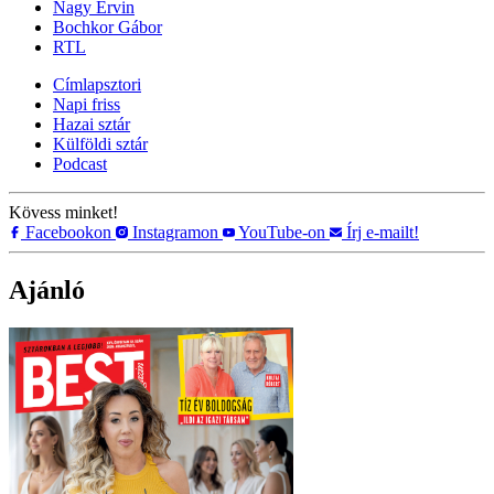
Nagy Ervin
Bochkor Gábor
RTL
Címlapsztori
Napi friss
Hazai sztár
Külföldi sztár
Podcast
Kövess minket!
Facebookon
Instagramon
YouTube-on
Írj e-mailt!
Ajánló