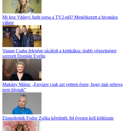
Mi lesz Vitányi Judit sorsa a TV2-nél? Megérkezett a hivatalos
válasz
Vastag Csaba felesége rácáfolt a kritikákra: újabb végzettséget
szerzett Domján Evelin
Makány Márta: „Egyszer csak azt vettem észre, hogy már sehova
nem hívnak”
Elutasították Fodor Zsóka kérelmét: 84 évesen kell költöznie