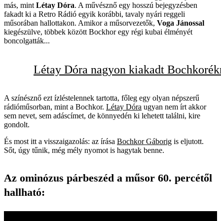
más, mint
Létay Dóra
. A művésznő egy hosszú bejegyzésben
fakadt ki a Retro Rádió egyik korábbi, tavaly nyári reggeli
műsorában hallottakon. Amikor a műsorvezetők,
Voga Jánossal
kiegészülve, többek között Bockhor egy régi kubai élményét
boncolgatták...
Létay Dóra nagyon kiakadt Bochkorék
A színésznő ezt ízléstelennek tartotta, főleg egy olyan népszerű
rádióműsorban, mint a Bochkor.
Létay Dóra
ugyan nem írt akkor
sem nevet, sem adáscímet, de könnyedén ki lehetett találni, kire
gondolt.
És most itt a visszaigazolás: az írása
Bochkor Gáborig
is eljutott.
Sőt, úgy tűnik, még mély nyomot is hagytak benne.
Az ominózus párbeszéd a műsor 60. percétől
hallható: