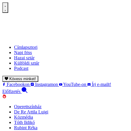
Címlapsztori
Napi friss
Hazai sztár
Külföldi sztár
Podcast
Kövess minket!
Facebookon
Instagramon
YouTube-on
Írj e-mailt!
Előfizetés
Operettszínház
De Re Attila Luigi
Közmédia
Tóth Ildikó
Rubint Réka