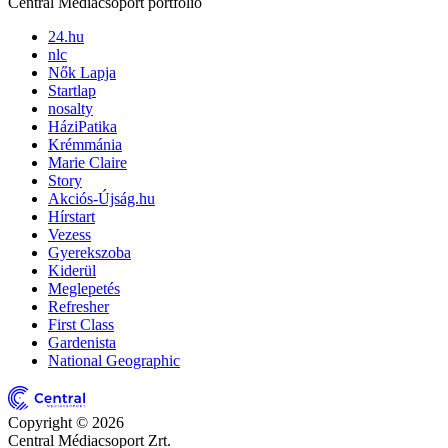
Central Médiacsoport portfólió
24.hu
nlc
Nők Lapja
Startlap
nosalty
HáziPatika
Krémmánia
Marie Claire
Story
Akciós-Újság.hu
Hírstart
Vezess
Gyerekszoba
Kiderül
Meglepetés
Refresher
First Class
Gardenista
National Geographic
Copyright © 2026
Central Médiacsoport Zrt.