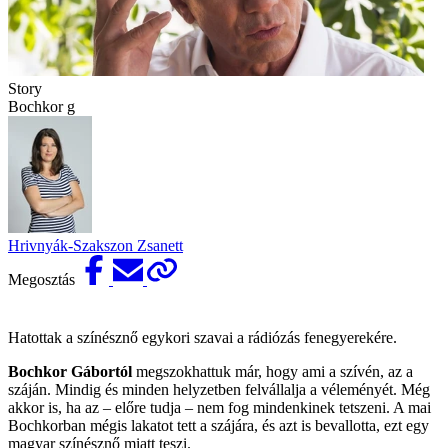
Story
Bochkor g
Hrivnyák-Szakszon Zsanett
Megosztás
Hatottak a színésznő egykori szavai a rádiózás fenegyerekére.
Bochkor Gábortól
megszokhattuk már, hogy ami a szívén, az a
száján. Mindig és minden helyzetben felvállalja a véleményét. Még
akkor is, ha az – előre tudja – nem fog mindenkinek tetszeni. A mai
Bochkorban mégis lakatot tett a szájára, és azt is bevallotta, ezt egy
magyar színésznő miatt teszi.