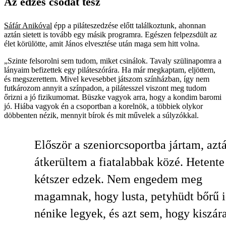
Az edzés csodát tesz
Sáfár Anikóval
épp a piláteszedzése előtt találkoztunk, ahonnan
aztán sietett is tovább egy másik programra. Egészen felpezsdült az
élet körülötte, amit János elvesztése után maga sem hitt volna.
„Szinte felsorolni sem tudom, miket csinálok. Tavaly szülinapomra a
lányaim befizettek egy piláteszórára. Ha már megkaptam, eljöttem,
és megszerettem. Mivel kevesebbet játszom színházban, így nem
futkározom annyit a színpadon, a pilátesszel viszont meg tudom
őrizni a jó fizikumomat. Büszke vagyok arra, hogy a kondim baromi
jó. Hiába vagyok én a csoportban a korelnök, a többiek olykor
döbbenten nézik, mennyit bírok és mit művelek a súlyzókkal.
Először a szeniorcsoportba jártam, azt
átkerültem a fiatalabbak közé. Hetente
kétszer edzek. Nem engedem meg
magamnak, hogy lusta, petyhüdt bőrű 
nénike legyek, és azt sem, hogy kiszár