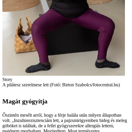
Story
A pilátesz szerelmese lett (Fotó: Birton Szabolcs/fotocentral.hu)
Magát gyógyítja
Őszintén mesélt arról, hogy a férje halála után milyen állapotban
volt. „Inzulinrezisztenciám lett, a pajzsmirigyemben hideg és meleg
göböket is találtak, de a felírt gyógyszerekre allergiás lettem,
majdnem meghaltam. Megijedtem. Most természetes