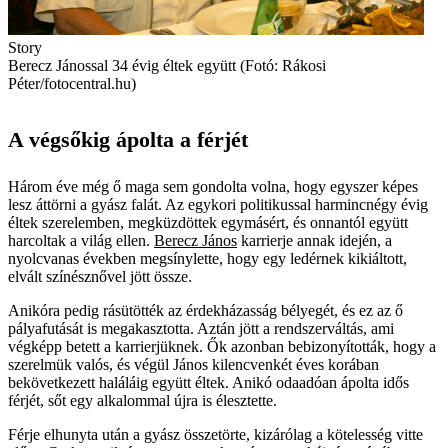
Story
Berecz Jánossal 34 évig éltek együtt (Fotó: Rákosi
Péter/fotocentral.hu)
A végsőkig ápolta a férjét
Három éve még ő maga sem gondolta volna, hogy egyszer képes
lesz áttörni a gyász falát. Az egykori politikussal harmincnégy évig
éltek szerelemben, megküzdöttek egymásért, és onnantól együtt
harcoltak a világ ellen.
Berecz János
karrierje annak idején, a
nyolcvanas években megsínylette, hogy egy ledérnek kikiáltott,
elvált színésznővel jött össze.
Anikóra pedig rásütötték az érdekházasság bélyegét, és ez az ő
pályafutását is megakasztotta. Aztán jött a rendszerváltás, ami
végképp betett a karrierjüknek. Ők azonban bebizonyították, hogy a
szerelmük valós, és végül János kilencvenkét éves korában
bekövetkezett haláláig együtt éltek. Anikó odaadóan ápolta idős
férjét, sőt egy alkalommal újra is élesztette.
Férje elhunyta után a gyász összetörte, kizárólag a kötelesség vitte