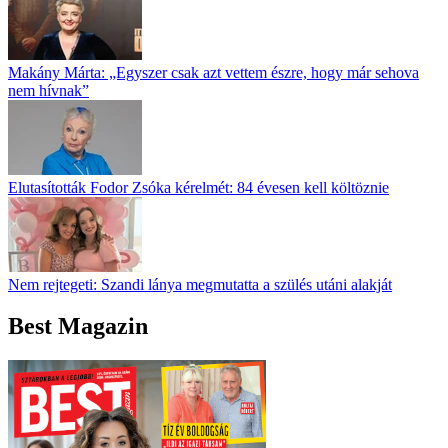
Makány Márta: „Egyszer csak azt vettem észre, hogy már sehova
nem hívnak”
Elutasították Fodor Zsóka kérelmét: 84 évesen kell költöznie
Nem rejtegeti: Szandi lánya megmutatta a szülés utáni alakját
Best Magazin