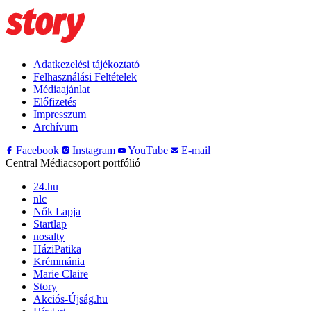
Adatkezelési tájékoztató
Felhasználási Feltételek
Médiaajánlat
Előfizetés
Impresszum
Archívum
Facebook
Instagram
YouTube
E-mail
Central Médiacsoport portfólió
24.hu
nlc
Nők Lapja
Startlap
nosalty
HáziPatika
Krémmánia
Marie Claire
Story
Akciós-Újság.hu