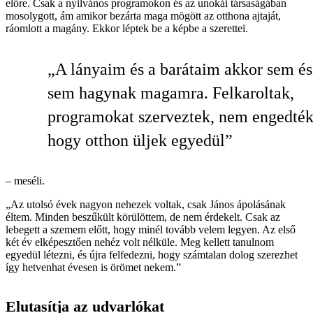
előre. Csak a nyilvános programokon és az unokái társaságában
mosolygott, ám amikor bezárta maga mögött az otthona ajtaját,
ráomlott a magány. Ekkor léptek be a képbe a szerettei.
„A lányaim és a barátaim akkor sem é
sem hagynak magamra. Felkaroltak,
programokat szerveztek, nem engedték
hogy otthon üljek egyedül”
– meséli.
„Az utolsó évek nagyon nehezek voltak, csak János ápolásának
éltem. Minden beszűkült körülöttem, de nem érdekelt. Csak az
lebegett a szemem előtt, hogy minél tovább velem legyen. Az első
két év elképesztően nehéz volt nélküle. Meg kellett tanulnom
egyedül létezni, és újra felfedezni, hogy számtalan dolog szerezhet
így hetvenhat évesen is örömet nekem.”
Elutasítja az udvarlókat