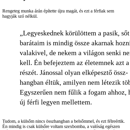
Rengeteg munka árán építette újra magát, és ezt a férfiak sem
hagyják szó nélkül.
„Legyeskednek körülöttem a pasik, sőt
barátaim is mindig össze akarnak hozn
valakivel, de nekem a világon senki n
kell. Én befejeztem az életemnek azt a
részét. Jánossal olyan elképesztő össz­
hangban éltük, amilyen nem létezik tö
Egyszerűen nem fűlik a fogam ahhoz, 
új férfi legyen mellettem.
Tudom, a külsőm nincs összhangban a belsőmmel, és ezt félreértik.
Én mindig is csak külsőre voltam szexbomba, a valóság egészen