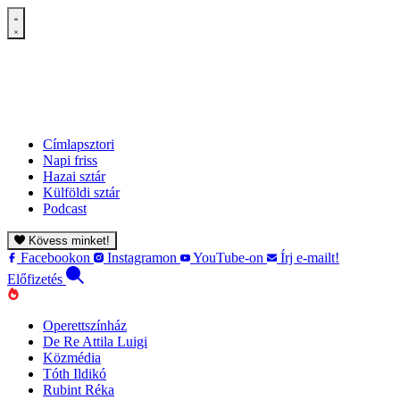
Címlapsztori
Napi friss
Hazai sztár
Külföldi sztár
Podcast
Kövess minket!
Facebookon
Instagramon
YouTube-on
Írj e-mailt!
Előfizetés
Operettszínház
De Re Attila Luigi
Közmédia
Tóth Ildikó
Rubint Réka