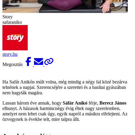
Story
safaraniko
story.hu
Megosztás
Ha Safár Anikón múlt volna, még mindig a négy fal közé bezárva
telnének a napjai. Szerencséjére a szerettei és a barátai gyászában
nem hagyták magára.
Lassan három éve annak, hogy
Sáfár Anikó
férje,
Berecz János
elhunyt. A házasok harmincnégy évig éltek nagy szerelemben,
amelyet nem lehet csak úgy, egyik napról a másikra elfelejteni. Az
özvegynek is évekbe telt, mire talpra állt.