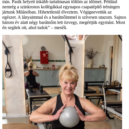
más. Pasik helyett inkább tartalmasan töltöm az időmet. Például
nemrég a szinkronos kollégákkal egynapos csapatépítő tréningen
jártunk Milánóban. Hihetetlenül élveztem. Végignevettük az
egészet. A lányaimmal és a barátnőimmel is szívesen utazom. Sajnos
három év alatt négy barátnőm lett özvegy, megértjük egymást. Most
én segítek ott, ahol tudok” – meséli.