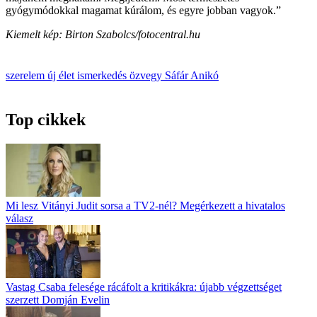
gyógymódokkal magamat kúrálom, és egyre jobban vagyok.”
Kiemelt kép: Birton Szabolcs/fotocentral.hu
szerelem
új élet
ismerkedés
özvegy
Sáfár Anikó
Top cikkek
Mi lesz Vitányi Judit sorsa a TV2-nél? Megérkezett a hivatalos
válasz
Vastag Csaba felesége rácáfolt a kritikákra: újabb végzettséget
szerzett Domján Evelin