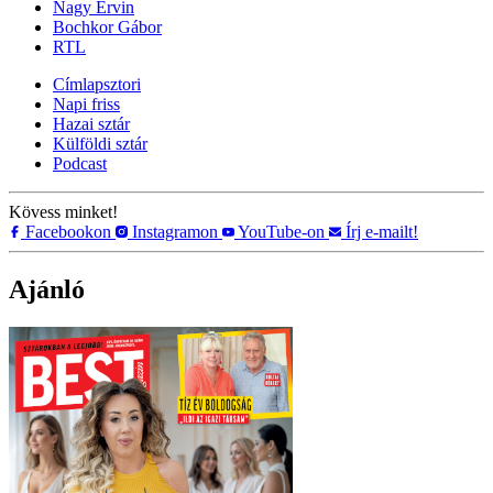
Nagy Ervin
Bochkor Gábor
RTL
Címlapsztori
Napi friss
Hazai sztár
Külföldi sztár
Podcast
Kövess minket!
Facebookon
Instagramon
YouTube-on
Írj e-mailt!
Ajánló