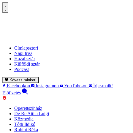
Címlapsztori
Napi friss
Hazai sztár
Külföldi sztár
Podcast
Kövess minket!
Facebookon
Instagramon
YouTube-on
Írj e-mailt!
Előfizetés
Operettszínház
De Re Attila Luigi
Közmédia
Tóth Ildikó
Rubint Réka