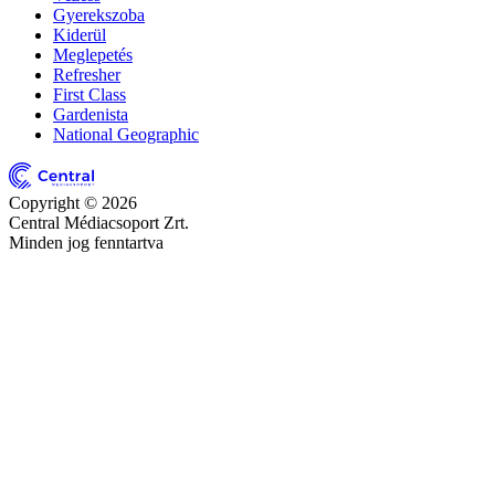
Gyerekszoba
Kiderül
Meglepetés
Refresher
First Class
Gardenista
National Geographic
Copyright © 2026
Central Médiacsoport Zrt.
Minden jog fenntartva