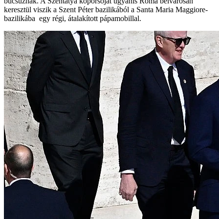
búcsúznak. A Szentatya koporsóját ugyanis Róma belvárosán
keresztül viszik a Szent Péter bazilikából a Santa Maria Maggiore-
bazilikába egy régi, átalakított pápamobillal.