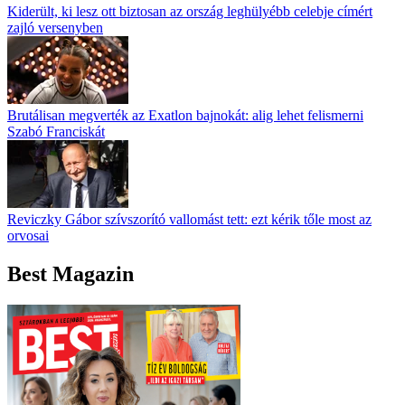
Kiderült, ki lesz ott biztosan az ország leghülyébb celebje címért
zajló versenyben
Brutálisan megverték az Exatlon bajnokát: alig lehet felismerni
Szabó Franciskát
Reviczky Gábor szívszorító vallomást tett: ezt kérik tőle most az
orvosai
Best Magazin