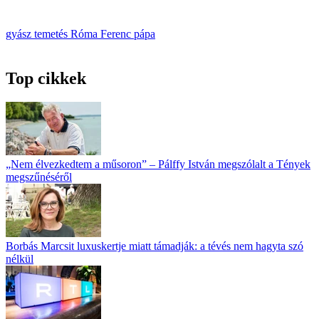
gyász
temetés
Róma
Ferenc pápa
Top cikkek
„Nem élvezkedtem a műsoron” – Pálffy István megszólalt a Tények
megszűnéséről
Borbás Marcsit luxuskertje miatt támadják: a tévés nem hagyta szó
nélkül