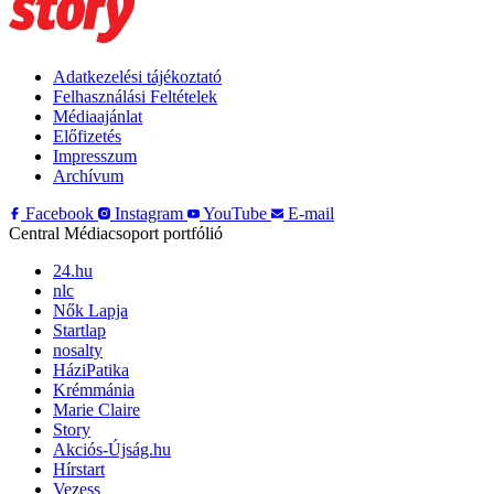
Adatkezelési tájékoztató
Felhasználási Feltételek
Médiaajánlat
Előfizetés
Impresszum
Archívum
Facebook
Instagram
YouTube
E-mail
Central Médiacsoport portfólió
24.hu
nlc
Nők Lapja
Startlap
nosalty
HáziPatika
Krémmánia
Marie Claire
Story
Akciós-Újság.hu
Hírstart
Vezess