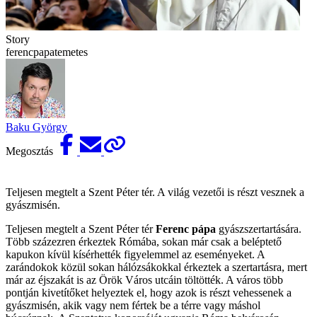
Story
ferencpapatemetes
Baku György
Megosztás
Teljesen megtelt a Szent Péter tér. A világ vezetői is részt vesznek a
gyászmisén.
Teljesen megtelt a Szent Péter tér
Ferenc pápa
gyászszertartására.
Több százezren érkeztek Rómába, sokan már csak a beléptető
kapukon kívül kísérhették figyelemmel az eseményeket. A
zarándokok közül sokan hálózsákokkal érkeztek a szertartásra, mert
már az éjszakát is az Örök Város utcáin töltötték. A város több
pontján kivetítőket helyeztek el, hogy azok is részt vehessenek a
gyászmisén, akik vagy nem fértek be a térre vagy máshol