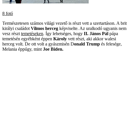
8 fotó
Természetesen számos világi vezető is részt vett a szertartáson. A brit
királyi családot
Vilmos herceg
képviselte. Az uralkodó ugyanis nem
vesz részt
temetéseken
. Így lehetséges, hogy
II. János Pál
pápa
temetésén egyébként éppen
Károly
vett részt, aki akkor walesi
herceg volt. De ott volt a gyászmisén D
onald Trump
és felesége,
Melania éppúgy, mint
Joe Biden.