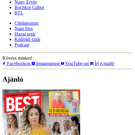
Nagy Ervin
Bochkor Gábor
RTL
Címlapsztori
Napi friss
Hazai sztár
Külföldi sztár
Podcast
Kövess minket!
Facebookon
Instagramon
YouTube-on
Írj e-mailt!
Ajánló