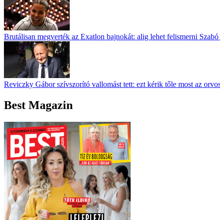
Brutálisan megverték az Exatlon bajnokát: alig lehet felismerni Szabó
Reviczky Gábor szívszorító vallomást tett: ezt kérik tőle most az orvo
Best Magazin