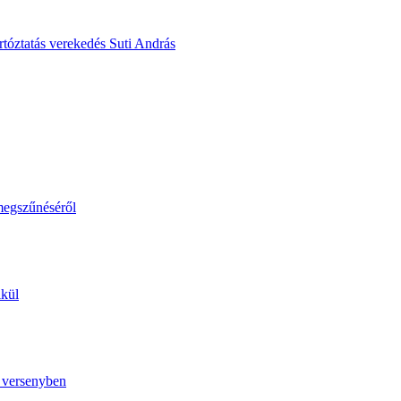
artóztatás
verekedés
Suti András
megszűnéséről
lkül
ó versenyben