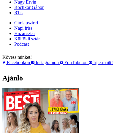
Nagy Ervin
Bochkor Gábor
RTL
Címlapsztori
Napi friss
Hazai sztár
Külföldi sztár
Podcast
Kövess minket!
Facebookon
Instagramon
YouTube-on
Írj e-mailt!
Ajánló