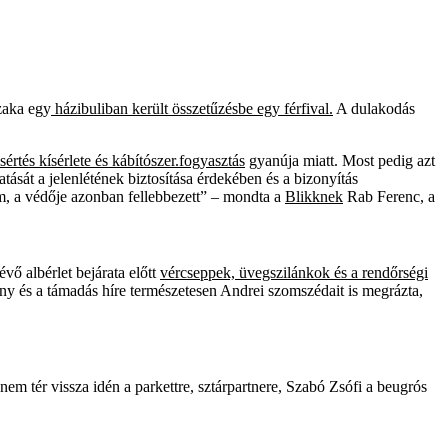
zaka egy
házibuliban került összetűzésbe egy férfival.
A dulakodás
 sértés kísérlete és kábítószer.fogyasztás
gyanúja miatt. Most pedig azt
atását a jelenlétének biztosítása érdekében és a bizonyítás
em, a védője azonban fellebbezett” – mondta a
Blikknek
Rab Ferenc, a
vő albérlet bejárata előtt
vércseppek, üvegszilánkok és a rendőrségi
vány és a támadás híre természetesen Andrei szomszédait is megrázta,
em tér vissza idén a parkettre, sztárpartnere, Szabó Zsófi a beugrós