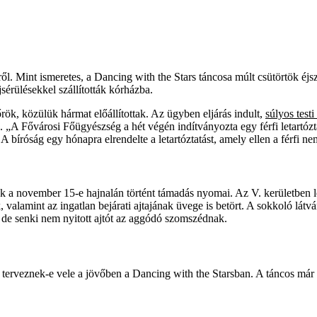
l. Mint ismeretes, a Dancing with the Stars táncosa múlt csütörtök éjs
sérülésekkel szállították kórházba.
őrök, közülük hármat előállítottak. Az ügyben eljárás indult,
súlyos testi
ák. „A Fővárosi Főügyészség a hét végén indítványozta egy férfi letartózt
bíróság egy hónapra elrendelte a letartóztatást, amely ellen a férfi n
ak a november 15-e hajnalán történt támadás nyomai. Az V. kerületben lé
, valamint az ingatlan bejárati ajtajának üvege is betört. A sokkoló lát
, de senki nem nyitott ajtót az aggódó szomszédnak.
terveznek-e vele a jövőben a Dancing with the Starsban. A táncos már n