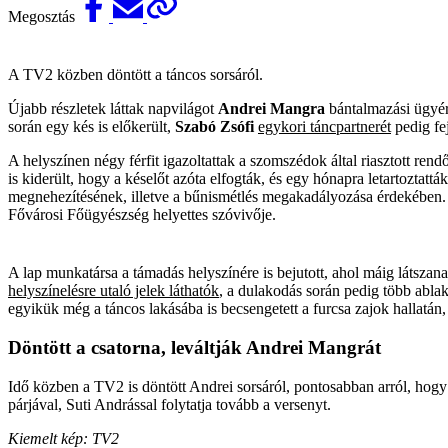
Megosztás
A TV2 közben döntött a táncos sorsáról.
Újabb részletek láttak napvilágot
Andrei Mangra
bántalmazási ügyérő
során egy kés is előkerült,
Szabó Zsófi
egykori táncpartnerét
pedig fej
A helyszínen négy férfit igazoltattak a szomszédok által riasztott rend
is kiderült, hogy a késelőt azóta elfogták, és egy hónapra letartoztatt
megnehezítésének, illetve a bűnismétlés megakadályozása érdekében. A 
Fővárosi Főügyészség helyettes szóvivője.
A lap munkatársa a támadás helyszínére is bejutott, ahol máig látszan
helyszínelésre utaló jelek láthatók
, a dulakodás során pedig több ablak
egyikük még a táncos lakásába is becsengetett a furcsa zajok hallatán
Döntött a csatorna, leváltják Andrei Mangrát
Idő közben a TV2 is döntött Andrei sorsáról, pontosabban arról, hogy 
párjával, Suti Andrással folytatja tovább a versenyt.
Kiemelt kép: TV2