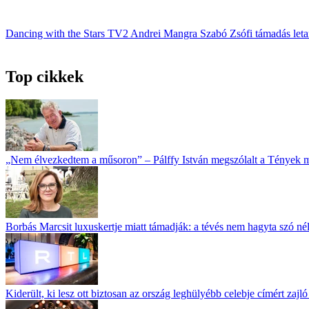
Dancing with the Stars
TV2
Andrei Mangra
Szabó Zsófi
támadás
let
Top cikkek
„Nem élvezkedtem a műsoron” – Pálffy István megszólalt a Tények 
Borbás Marcsit luxuskertje miatt támadják: a tévés nem hagyta szó né
Kiderült, ki lesz ott biztosan az ország leghülyébb celebje címért zajl