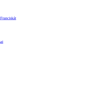
 Franciskát
sai