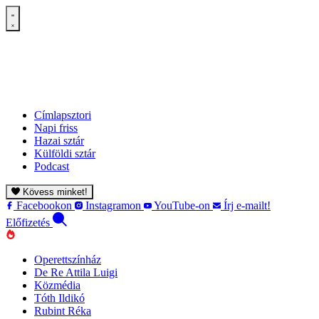
Címlapsztori
Napi friss
Hazai sztár
Külföldi sztár
Podcast
Kövess minket!
Facebookon
Instagramon
YouTube-on
Írj e-mailt!
Előfizetés
Operettszínház
De Re Attila Luigi
Közmédia
Tóth Ildikó
Rubint Réka