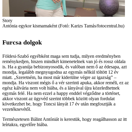
Story
Antónia egykor kismamaként (Fotó: Karizs Tamás/fotocentral.hu)
Furcsa dolgok
Földesi-Szabó egyébként maga sem tudja, milyen eredményben
reménykedjen, hiszen mindkét kimenetelnek van jó és rossz oldala
is. Ha a gyanúja bebizonyosodik, és valóban nem ő az édesapa, azt
mondja, legalább megnyugodna az egymás nélkül töltött 12 év
miatt. „Szeretném, ha most már kiderülne végre az igazság” –
mondja. Ha viszont mégis ő a vér szerinti apuka, akkor reméli, ez az
egész kálvária nem volt hiába, és a lányával újra közeledhetnek
egymás felé. Ha nem ezzel a happy enddel végződne a történet,
akkor viszont az ügyvéd szerint többek között olyan fordulat
következhet be, hogy Toncsi lányát 17 év után megfosztják a
vezetéknevétől.
Természetesen Bálint Antóniát is kerestük, hogy reagálhasson az itt
leírtakra, egyelőre hiába.