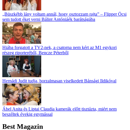
„Büszkébb lány voltam annál, hogy osztozzam rajta” – Flipper Öcsi
sem tudott éket verni Bálint Antóniáék barátságába
Hiába forgatott a TV2-nek, a csatorna nem kért az M1 egykori
részeg riporteréből, Bencze Péterből
Hernádi Judit tudja, borzalmasan viselkedett Bánsági Ildikóval
Ábel Anita és Liptai Claudia kamerák előtt tisztázta, miért nem
beszéltek évekig egymással
Best Magazin