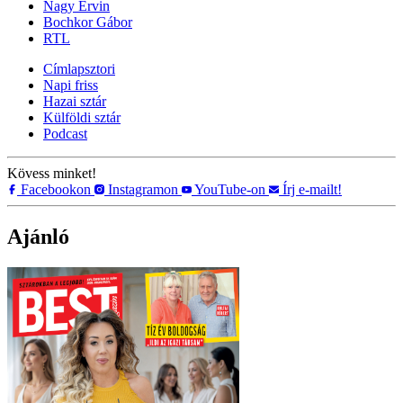
Nagy Ervin
Bochkor Gábor
RTL
Címlapsztori
Napi friss
Hazai sztár
Külföldi sztár
Podcast
Kövess minket!
Facebookon
Instagramon
YouTube-on
Írj e-mailt!
Ajánló