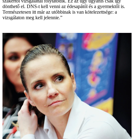
szakértői vizsgálattal folytatódik. Ez az ügy ugyanis csak így
dönthető el. DNS-t kell venni az édesapától és a gyermektől is.
Természetesen itt már az utóbbinak is van kötelezettsége: a
vizsgálaton meg kell jelennie.”