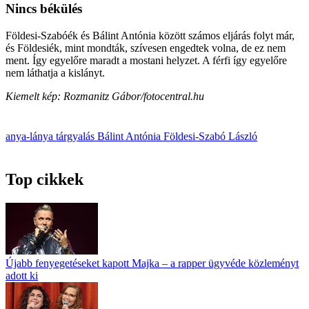
Nincs békülés
Földesi-Szabóék és Bálint Antónia között számos eljárás folyt már,
és Földesiék, mint mondták, szívesen engedtek volna, de ez nem
ment. Így egyelőre maradt a mostani helyzet. A férfi így egyelőre
nem láthatja a kislányt.
Kiemelt kép: Rozmanitz Gábor/fotocentral.hu
anya-lánya
tárgyalás
Bálint Antónia
Földesi-Szabó László
Top cikkek
Újabb fenyegetéseket kapott Majka – a rapper ügyvéde közleményt
adott ki