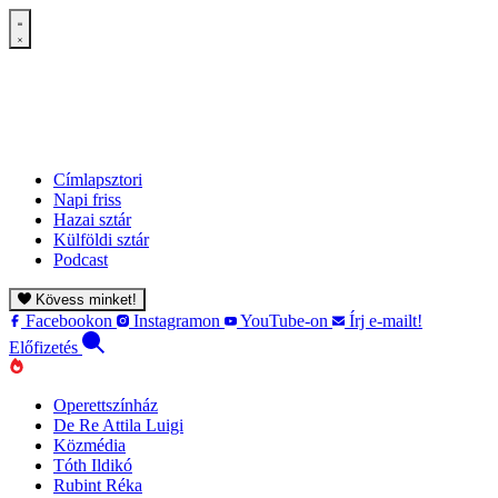
Címlapsztori
Napi friss
Hazai sztár
Külföldi sztár
Podcast
Kövess minket!
Facebookon
Instagramon
YouTube-on
Írj e-mailt!
Előfizetés
Operettszínház
De Re Attila Luigi
Közmédia
Tóth Ildikó
Rubint Réka