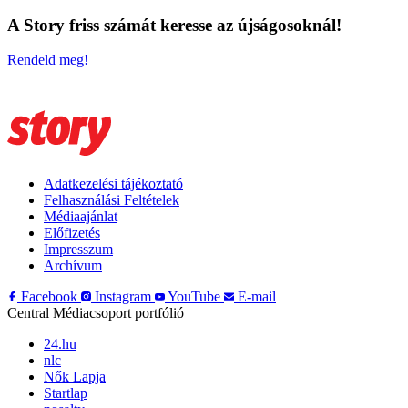
A Story friss számát keresse az újságosoknál!
Rendeld meg!
Adatkezelési tájékoztató
Felhasználási Feltételek
Médiaajánlat
Előfizetés
Impresszum
Archívum
Facebook
Instagram
YouTube
E-mail
Central Médiacsoport portfólió
24.hu
nlc
Nők Lapja
Startlap