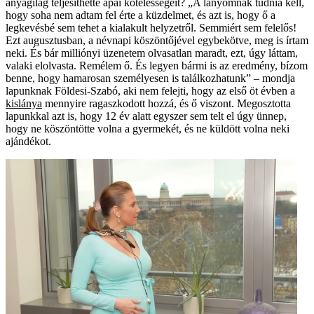
anyagilag teljesíthette apai kötelességeit? „A lányomnak tudnia kell,
hogy soha nem adtam fel érte a küzdelmet, és azt is, hogy ő a
legkevésbé sem tehet a kialakult helyzetről. Semmiért sem felelős!
Ezt augusztusban, a névnapi köszöntőjével egybekötve, meg is írtam
neki. És bár milliónyi üzenetem olvasatlan maradt, ezt, úgy láttam,
valaki elolvasta. Remélem ő. És legyen bármi is az eredmény, bízom
benne, hogy hamarosan személyesen is találkozhatunk” – mondja
lapunknak Földesi-Szabó, aki nem felejti, hogy az első öt évben a
kislánya
mennyire ragaszkodott hozzá, és ő viszont. Megosztotta
lapunkkal azt is, hogy 12 év alatt egyszer sem telt el úgy ünnep,
hogy ne köszöntötte volna a gyermekét, és ne küldött volna neki
ajándékot.