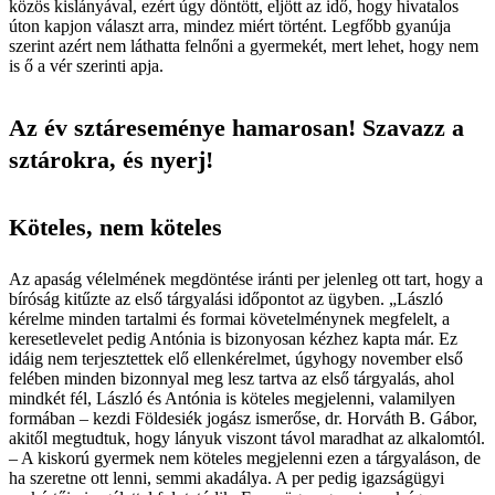
közös kislányával, ezért úgy döntött, eljött az idő, hogy hivatalos
úton kapjon választ arra, mindez miért történt. Legfőbb gyanúja
szerint azért nem láthatta felnőni a gyermekét, mert lehet, hogy nem
is ő a vér szerinti apja.
Az év sztáreseménye hamarosan! Szavazz a
sztárokra, és nyerj!
Köteles, nem köteles
Az apaság vélelmének megdöntése iránti per jelenleg ott tart, hogy a
bíróság kitűzte az első tárgyalási időpontot az ügyben. „László
kérelme minden tartalmi és formai követelménynek megfelelt, a
keresetlevelet pedig Antónia is bizonyosan kézhez kapta már. Ez
idáig nem terjesztettek elő ellenkérelmet, úgyhogy november első
felében minden bizonnyal meg lesz tartva az első tárgyalás, ahol
mindkét fél, László és Antónia is köteles megjelenni, valamilyen
formában – kezdi Földesiék jogász ismerőse, dr. Horváth B. Gábor,
akitől megtudtuk, hogy lányuk viszont távol maradhat az alkalomtól.
– A kiskorú gyermek nem köteles megjelenni ezen a tárgyaláson, de
ha szeretne ott lenni, semmi akadálya. A per pedig igazságügyi