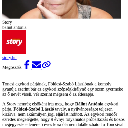
Story
balint antonia
story.hu
Megosztás
Toncsi egykori párjának, Földesi-Szabó Lászlónak a komoly
gyanúja szerint bár az egykori szépségkirálynő egy szem gyermeke
az ő nevét viseli, vér szerint mégsem ő az édesapja.
A Story nemrég elsőként írta meg, hogy
Bálint Antónia
egykori
párja,
Földesi-Szabó László
tavaly, a nyilvánosságot teljesen
kizárva,
nem akármilyen jogi eljárást indított.
Az egykori rendőr
ezredes megelégelte, hogy 9 évnyi folyamatos próbálkozás és közös
megegyezés ellenére 5 éves kora óta nem találkozhatott a Toncsival