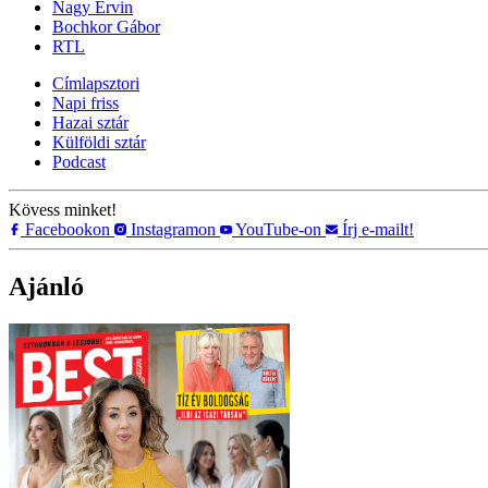
Nagy Ervin
Bochkor Gábor
RTL
Címlapsztori
Napi friss
Hazai sztár
Külföldi sztár
Podcast
Kövess minket!
Facebookon
Instagramon
YouTube-on
Írj e-mailt!
Ajánló