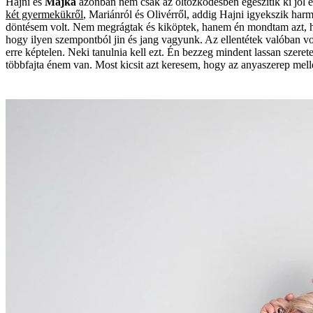
Hajni és
Majka
azonban nem csak az öltözködésben egészítik ki jól e
két gyermekükről
, Mariánról és Olivérről, addig Hajni igyekszik harm
döntésem volt. Nem megrágtak és kiköptek, hanem én mondtam azt, hogy
hogy ilyen szempontból jin és jang vagyunk. Az ellentétek valóban von
erre képtelen. Neki tanulnia kell ezt. Én bezzeg mindent lassan szere
többfajta énem van. Most kicsit azt keresem, hogy az anyaszerep mell