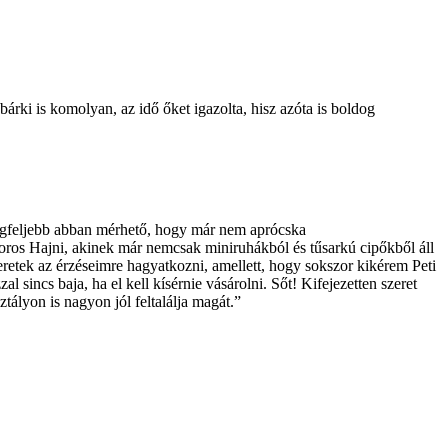
rki is komolyan, az idő őket igazolta, hisz azóta is boldog
 legfeljebb abban mérhető, hogy már nem aprócska
joros Hajni, akinek már nemcsak miniruhákból és tűsarkú cipőkből áll
retek az érzéseimre hagyatkozni, amellett, hogy sokszor kikérem Peti
l sincs baja, ha el kell kísérnie vásárolni. Sőt! Kifejezetten szeret
ályon is nagyon jól feltalálja magát.”