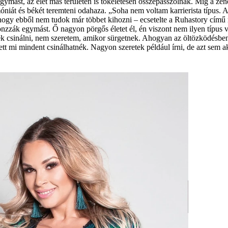
gymást, az élet más területén is tökéletesen összepasszolnak. Míg a ze
óniát és békét teremteni odahaza. „Soha nem voltam karrierista típus. A
 ebből nem tudok már többet kihozni – ecsetelte a ­Ruhastory című műs
zzák egymást. Ő nagyon pörgős életet él, én viszont nem ilyen típus va
tek csinálni, nem szeretem, amikor sürgetnek. Ahogyan az öltözködésben
ett mi mindent csinálhatnék. Nagyon szeretek például írni, de azt sem 