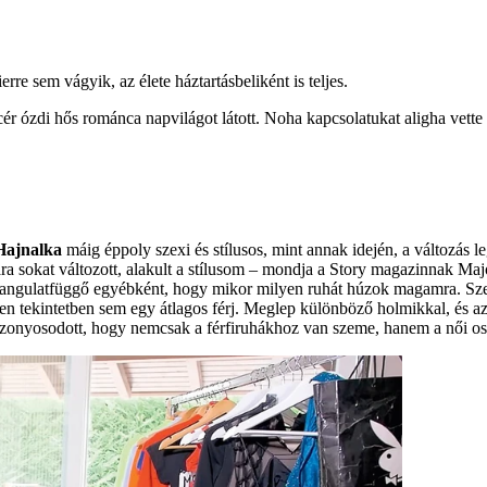
e sem vágyik, az élete háztartásbeliként is teljes.
ózdi hős románca napvilágot látott. Noha kapcsolatukat aligha vette bá
Hajnalka
máig éppoly szexi és stílusos, mint annak idején, a változás
ra sokat változott, alakult a stílusom – mondja a Story magazinnak Ma
út hangulatfüggő egyébként, hogy mikor milyen ruhát húzok magamra. Sze
yen tekintetben sem egy átlagos férj. Meglep különböző holmikkal, és azza
zonyosodott, hogy nemcsak a férfiruhákhoz van szeme, hanem a női oszt