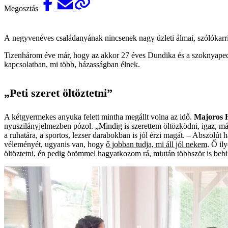
Megosztás
A negyvenéves családanyának nincsenek nagy üzleti álmai, szólókarrierr
Tizenhárom éve már, hogy az akkor 27 éves Dundika és a szoknyapecér 
kapcsolatban, mi több, házasságban élnek.
„Peti szeret öltöztetni”
A kétgyermekes anyuka felett mintha megállt volna az idő.
Majoros 
nyuszilányjelmezben pózol. „Mindig is szerettem öltözködni, igaz, má
a ruhatára, a sportos, lezser darabokban is jól érzi magát. – Abszol
véleményét, ugyanis van, hogy
ő jobban tudja, mi áll jól nekem
. Ő il
öltöztetni, én pedig örömmel hagyatkozom rá, miután többször is bebi