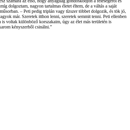
nész számára az első, hogy anyagilag gondoskodjon a feleségéről és
míg dolgoztam, nagyon tartalmas életet éltem, de a váltás a saját
orban. – Peti pedig triplán vagy tízszer többet dolgozik, és tök jó,
gyok már. Szeretek itthon lenni, szeretek semmit tenni. Peti ellenben
 is voltak különböző korszakaim, úgy az élet más területén is
akarom kényszerből csinálni.”