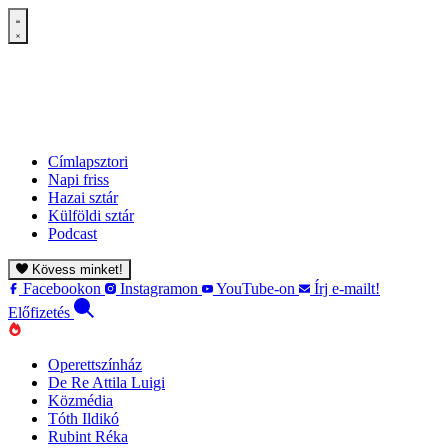
Címlapsztori
Napi friss
Hazai sztár
Külföldi sztár
Podcast
Kövess minket!
Facebookon
Instagramon
YouTube-on
Írj e-mailt!
Előfizetés
Operettszínház
De Re Attila Luigi
Közmédia
Tóth Ildikó
Rubint Réka