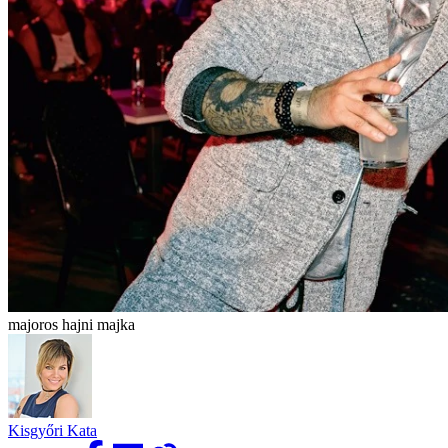
majoros hajni majka
Kisgyőri Kata