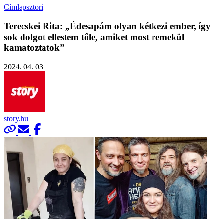
Címlapsztori
Terecskei Rita: „Édesapám olyan kétkezi ember, így
sok dolgot ellestem tőle, amiket most remekül
kamatoztatok”
2024. 04. 03.
story.hu