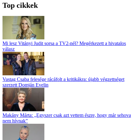
Top cikkek
Mi lesz Vitányi Judit sorsa a TV2-nél? Megérkezett a hivatalos
válasz
Vastag Csaba felesége rácáfolt a kritikákra: újabb végzettséget
szerzett Domján Evelin
Makány Márta: „Egyszer csak azt vettem észre, hogy már sehova
nem hívnak”