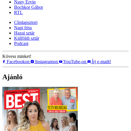
Nagy Ervin
Bochkor Gábor
RTL
Címlapsztori
Napi friss
Hazai sztár
Külföldi sztár
Podcast
Kövess minket!
Facebookon
Instagramon
YouTube-on
Írj e-mailt!
Ajánló