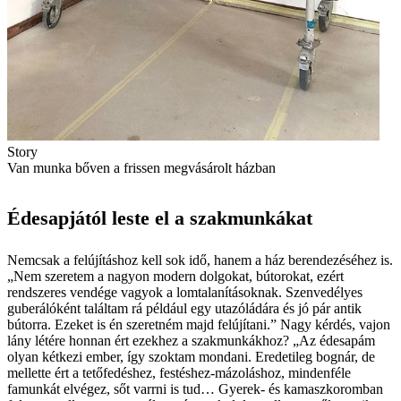
Story
Van munka bőven a frissen megvásárolt házban
Édesapjától leste el a szakmunkákat
Nemcsak a felújításhoz kell sok idő, hanem a ház berendezéséhez is.
„Nem szeretem a nagyon modern dolgokat, bútorokat, ezért
rendszeres vendége vagyok a lomtalanításoknak. Szenvedélyes
guberálóként találtam rá például egy utazóládára és jó pár antik
bútorra. Ezeket is én szeretném majd felújítani.” Nagy kérdés, vajon
lány létére honnan ért ezekhez a szakmunkákhoz? „Az édesapám
olyan kétkezi ember, így szoktam mondani. Eredetileg bognár, de
mellette ért a tetőfedéshez, festéshez-mázoláshoz, mindenféle
famunkát elvégez, sőt varrni is tud… Gyerek- és kamaszkoromban