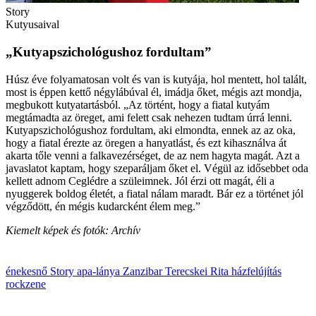
Story
Kutyusaival
„Kutyapszichológushoz fordultam”
Húsz éve folyamatosan volt és van is kutyája, hol mentett, hol talált,
most is éppen kettő négylábúval él, imádja őket, mégis azt mondja,
megbukott kutyatartásból. „Az történt, hogy a fiatal kutyám
megtámadta az öreget, ami felett csak nehezen tudtam úrrá lenni.
Kutyapszichológushoz fordultam, aki elmondta, ennek az az oka,
hogy a fiatal érezte az öregen a hanyatlást, és ezt kihasználva át
akarta tőle venni a falkavezérséget, de az nem hagyta magát. Azt a
javaslatot kaptam, hogy szeparáljam őket el. Végül az idősebbet oda
kellett adnom Ceglédre a szüleimnek. Jól érzi ott magát, éli a
nyuggerek boldog életét, a fiatal nálam maradt. Bár ez a történet jól
végződött, én mégis kudarcként élem meg.”
Kiemelt képek és fotók: Archív
énekesnő
Story
apa-lánya
Zanzibar
Terecskei Rita
házfelújítás
rockzene