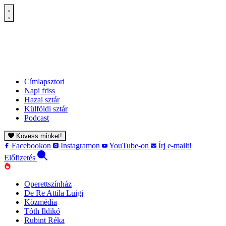
Címlapsztori
Napi friss
Hazai sztár
Külföldi sztár
Podcast
Kövess minket!
Facebookon
Instagramon
YouTube-on
Írj e-mailt!
Előfizetés
Operettszínház
De Re Attila Luigi
Közmédia
Tóth Ildikó
Rubint Réka