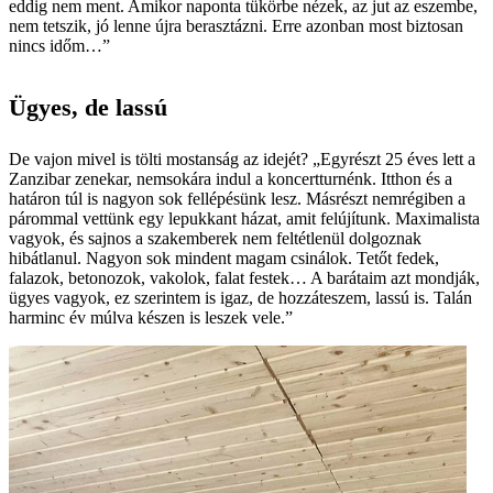
eddig nem ment. Amikor naponta tükörbe nézek, az jut az eszembe,
nem tetszik, jó lenne újra berasztázni. Erre azonban most biztosan
nincs időm…”
Ügyes, de lassú
De vajon mivel is tölti mostanság az idejét? „Egyrészt 25 éves lett a
Zanzibar zenekar, nemsokára indul a koncertturnénk. Itthon és a
határon túl is nagyon sok fellépésünk lesz. Másrészt nemrégiben a
párommal vettünk egy lepukkant házat, amit felújítunk. Maximalista
vagyok, és sajnos a szakemberek nem feltétlenül dolgoznak
hibátlanul. Nagyon sok mindent magam csinálok. Tetőt fedek,
falazok, betonozok, vakolok, falat festek… A barátaim azt mondják,
ügyes vagyok, ez szerintem is igaz, de hozzáteszem, lassú is. Talán
harminc év múlva készen is leszek vele.”