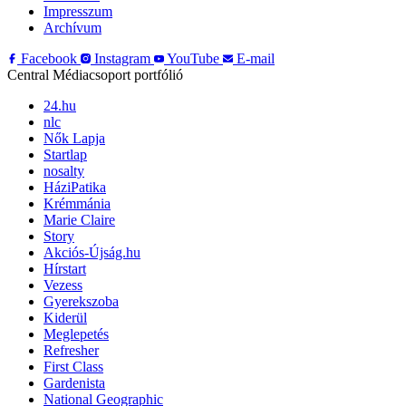
Impresszum
Archívum
Facebook
Instagram
YouTube
E-mail
Central Médiacsoport portfólió
24.hu
nlc
Nők Lapja
Startlap
nosalty
HáziPatika
Krémmánia
Marie Claire
Story
Akciós-Újság.hu
Hírstart
Vezess
Gyerekszoba
Kiderül
Meglepetés
Refresher
First Class
Gardenista
National Geographic