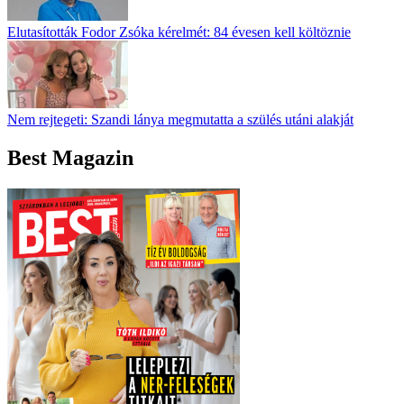
Elutasították Fodor Zsóka kérelmét: 84 évesen kell költöznie
Nem rejtegeti: Szandi lánya megmutatta a szülés utáni alakját
Best Magazin