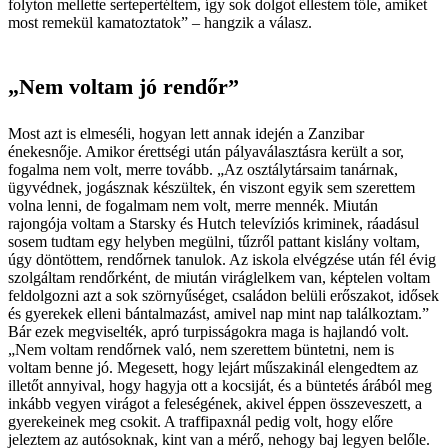
folyton mellette sertepertéltem, így sok dolgot ellestem tőle, amiket
most remekül kamatoztatok” – hangzik a válasz.
„Nem voltam jó rendőr”
Most azt is elmeséli, hogyan lett annak idején a Zanzibar
énekesnője. Amikor érettségi után pályaválasztásra került a sor,
fogalma nem volt, merre tovább. „Az osztálytársaim tanárnak,
ügyvédnek, jogásznak készültek, én viszont egyik sem szerettem
volna lenni, de fogalmam nem volt, merre mennék. Miután
rajongója voltam a Starsky és Hutch televíziós kriminek, ráadásul
sosem tudtam egy helyben megülni, tűzről pattant kislány voltam,
úgy döntöttem, rendőrnek tanulok. Az iskola elvégzése után fél évig
szolgáltam rendőrként, de miután viráglelkem van, képtelen voltam
feldolgozni azt a sok szörnyűséget, családon belüli erőszakot, idősek
és gyerekek elleni bántalmazást, amivel nap mint nap találkoztam.”
Bár ezek megviselték, apró turpisságokra maga is hajlandó volt.
„Nem voltam rendőrnek való, nem szerettem büntetni, nem is
voltam benne jó. Megesett, hogy lejárt műszakinál elengedtem az
illetőt annyival, hogy hagyja ott a kocsiját, és a büntetés árából meg
inkább vegyen virágot a feleségének, akivel éppen összeveszett, a
gyerekeinek meg csokit. A traffipaxnál pedig volt, hogy előre
jeleztem az autósoknak, kint van a mérő, nehogy baj legyen belőle.