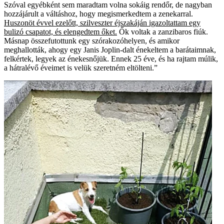
Szóval egyébként sem maradtam volna sokáig rendőr, de nagyban
hozzájárult a váltáshoz, hogy megismerkedtem a zenekarral.
Huszonöt évvel ezelőtt, szilveszter éjszakáján igazoltattam egy
bulizó csapatot, és elengedtem őket.
Ők voltak a zanzibaros fiúk.
Másnap összefutottunk egy szórakozóhelyen, és amikor
meghallották, ahogy egy Janis Joplin-dalt énekeltem a barátaimnak,
felkértek, legyek az énekesnőjük. Ennek 25 éve, és ha rajtam múlik,
a hátralévő éveimet is velük szeretném eltölteni.”