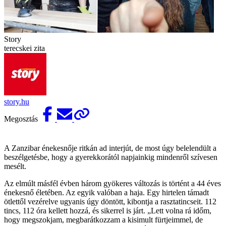
Story
terecskei zita
story.hu
Megosztás
A Zanzibar énekesnője ritkán ad interjút, de most úgy belelendült a
beszélgetésbe, hogy a gyerekkorától napjainkig mindenről szívesen
mesélt.
Az elmúlt másfél évben három gyökeres változás is történt a 44 éves
énekesnő életében. Az egyik valóban a haja. Egy hirtelen támadt
ötlettől vezérelve ugyanis úgy döntött, kibontja a rasztatincseit. 112
tincs, 112 óra kellett hozzá, és sikerrel is járt. „Lett volna rá időm,
hogy megszokjam, megbarátkozzam a kisimult fürtjeimmel, de