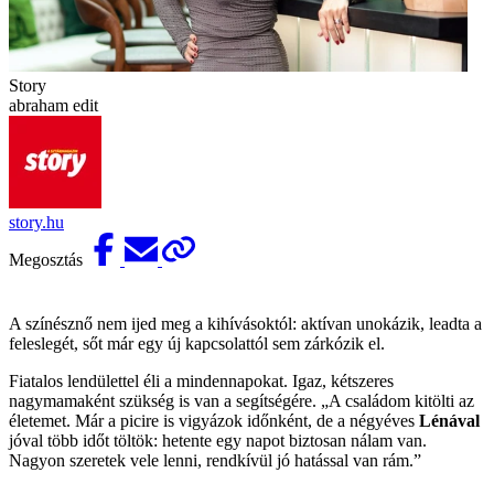
Story
abraham edit
story.hu
Megosztás
A színésznő nem ijed meg a kihívásoktól: aktívan unokázik, leadta a
feleslegét, sőt már egy új kapcsolattól sem zárkózik el.
Fiatalos lendülettel éli a mindennapokat. Igaz, kétszeres
nagymamaként szükség is van a segítségére. „A családom kitölti az
életemet. Már a picire is vigyázok időnként, de a négyéves
Lénával
jóval több időt töltök: hetente egy napot biztosan nálam van.
Nagyon szeretek vele lenni, rendkívül jó hatással van rám.”