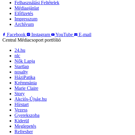
Felhasználási Feltételek
Médiaajánlat
Előfizetés
Impresszum
Archívum
Facebook
Instagram
YouTube
E-mail
Central Médiacsoport portfólió
24.hu
nlc
Nők Lapja
Startlap
nosalty
HáziPatika
Krémmánia
Marie Claire
Story
Akciós-Újság.hu
Hírstart
Vezess
Gyerekszoba
Kiderül
Meglepetés
Refresher