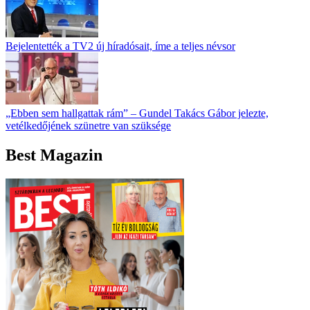
Bejelentették a TV2 új híradósait, íme a teljes névsor
„Ebben sem hallgattak rám” – Gundel Takács Gábor jelezte,
vetélkedőjének szünetre van szüksége
Best Magazin