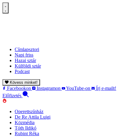
Címlapsztori
Napi friss
Hazai sztár
Külföldi sztár
Podcast
Kövess minket!
Facebookon
Instagramon
YouTube-on
Írj e-mailt!
Előfizetés
Operettszínház
De Re Attila Luigi
Közmédia
Tóth Ildikó
Rubint Réka