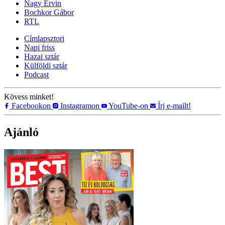
Nagy Ervin
Bochkor Gábor
RTL
Címlapsztori
Napi friss
Hazai sztár
Külföldi sztár
Podcast
Kövess minket!
Facebookon
Instagramon
YouTube-on
Írj e-mailt!
Ajánló