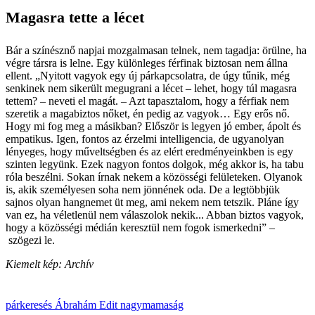
Magasra tette a lécet
Bár a színésznő napjai mozgalmasan telnek, nem tagadja: örülne, ha
végre társra is lelne. Egy különleges férfinak biztosan nem állna
ellent. „Nyitott vagyok egy új párkapcsolatra, de úgy tűnik, még
senkinek nem sikerült megugrani a lécet – lehet, hogy túl magasra
tettem? – neveti el magát. – Azt tapasztalom, hogy a férfiak nem
szeretik a magabiztos nőket, én pedig az vagyok… Egy erős nő.
Hogy mi fog meg a másikban? Először is legyen jó ember, ápolt és
empatikus. Igen, fontos az érzelmi intelligencia, de ugyanolyan
lényeges, hogy műveltségben és az elért eredményeinkben is egy
szinten legyünk. Ezek nagyon fontos dolgok, még akkor is, ha tabu
róla beszélni. Sokan írnak nekem a közösségi felületeken. Olyanok
is, akik személyesen soha nem jönnének oda. De a legtöbbjük
sajnos olyan hangnemet üt meg, ami nekem nem tetszik. Pláne így
van ez, ha véletlenül nem válaszolok nekik... Abban biztos vagyok,
hogy a közösségi médián keresztül nem fogok ismerkedni” –
szögezi le.
Kiemelt kép: Archív
párkeresés
Ábrahám Edit
nagymamaság