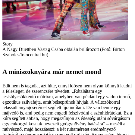
Story
A Nagy Duettben Vastag Csaba oldalán brillírozott (Fotó: Birton
Szabolcs/fotocentral.hu)
A miniszoknyára már nemet mond
Edit nem is tagadja, azt hitte, ennyi idősen nem olyan könnyű leadni
a felesleget, de szerencsére tévedett. „Rátaláltam egy
testsúlycsökkentő mátrixra, amelyben van például egy vadon termő,
egzotikus szilvafajta, amit bélseprűnek hívják. A változókorral
lelassult anyagcserémet segített újraindítani. De van benne egy
májvédő is, ami pedig nem engedi felszívódni a szénhidrátokat. Ez a
kúra segített abban, hogy megszűnjön az édesség utáni sóvárgásom
egy cukorgyilkosnak nevezett gyógynövény hatására” – meséli a
művésznő, majd hozzáteszi: a két ruhaméretet eredményező
fogyásához önsanyargatásra sem volt szükség. Szerencsére, hiszen