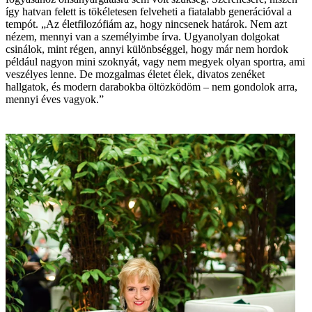
így hatvan felett is tökéletesen felveheti a fiatalabb generációval a
tempót. „Az életfilozófiám az, hogy nincsenek határok. Nem azt
nézem, mennyi van a személyimbe írva. Ugyanolyan dolgokat
csinálok, mint régen, annyi különbséggel, hogy már nem hordok
például nagyon mini szoknyát, vagy nem megyek olyan sportra, ami
veszélyes lenne. De mozgalmas életet élek, divatos zenéket
hallgatok, és modern darabokba öltözködöm – nem gondolok arra,
mennyi éves vagyok.”