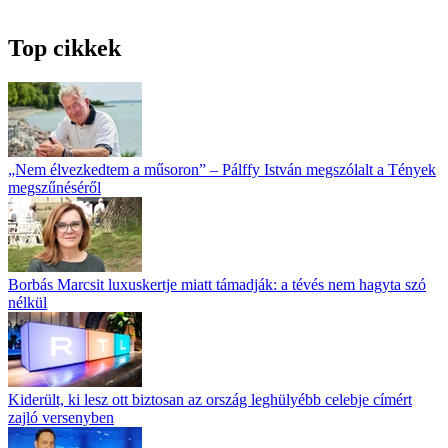
Top cikkek
„Nem élvezkedtem a műsoron” – Pálffy István megszólalt a Tények
megszűnéséről
Borbás Marcsit luxuskertje miatt támadják: a tévés nem hagyta szó
nélkül
Kiderült, ki lesz ott biztosan az ország leghülyébb celebje címért
zajló versenyben