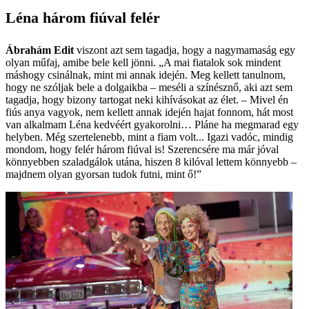
Léna három fiúval felér
Ábrahám Edit
viszont azt sem tagadja, hogy a nagymamaság egy
olyan műfaj, amibe bele kell jönni. „A mai fiatalok sok mindent
máshogy csinálnak, mint mi annak idején. Meg kellett tanulnom,
hogy ne szóljak bele a dolgaikba – meséli a színésznő, aki azt sem
tagadja, hogy bizony tartogat neki kihívásokat az élet. – Mivel én
fiús anya vagyok, nem kellett annak idején hajat fonnom, hát most
van alkalmam Léna kedvéért gyakorolni… Pláne ha megmarad egy
helyben. Még szertelenebb, mint a fiam volt... Igazi vadóc, mindig
mondom, hogy felér három fiúval is! Szerencsére ma már jóval
könnyebben szaladgálok utána, hiszen 8 kilóval lettem könnyebb –
majdnem olyan gyorsan tudok futni, mint ő!”