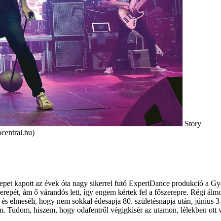
Story
central.hu)
epet kapott az évek óta nagy sikerrel futó ExperiDance produkció a G
szerepét, ám ő várandós lett, így engem kértek fel a főszerepre. Régi álm
 és elmeséli, hogy nem sokkal édesapja 80. születésnapja után, június 
 Tudom, hiszem, hogy odafentről végigkísér az utamon, lélekben ott vo