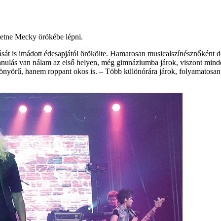
etne Mecky örökébe lépni.
át is imádott édesapjától örökölte. Hamarosan musicalszínésznőként de
a tanulás van nálam az első helyen, még gimnáziumba járok, viszont min
önyörű, hanem roppant okos is. – Több különórára járok, folyamatosan 