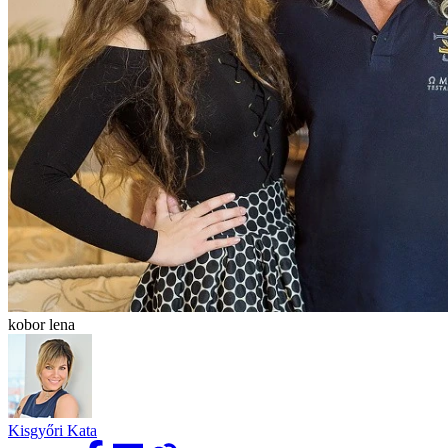
kobor lena
Kisgyőri Kata