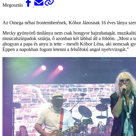
Megosztás
Az Omega néhai frontemberének, Kóbor Jánosnak 16 éves lánya szer
Mecky gyönyörű tinilánya nem csak bongyor hajzuhatagát, muzikalitás
musicalszínpadok sztárja, ő azonban két lábbal áll a földön. „Most 
ahogyan a papa és anyu is tette – meséli Kóbor Léna, aki nemcsak gy
Éppen a napokban fogom letenni a felsőfokú angol nyelvvizsgát.”