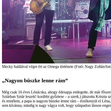
Mecky halálával véget ért az Omega története (Fotó: Nagy Zoltán/foto
„Nagyon büszke lenne rám”
Még csak 16 éves Lénácska, ahogy édesapja emlegette, de már főszer
Sztárban Sztár leszek! korábbi győztese – a szerk.) játszotta Kriszta 
és remélem, a papa is nagyon büszke lenne rám – érzékenyül el Léna,
sem kívánna, mindig is nagy vágya volt, hogy színpadon lásson engem.