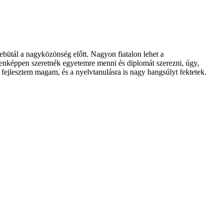
bütál a nagyközönség előtt. Nagyon fiatalon lehet a
denképpen szeretnék egyetemre menni és diplomát szerezni, úgy,
fejlesztem magam, és a nyelvtanulásra is nagy hangsúlyt fektetek.