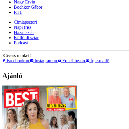
Nagy Ervin
Bochkor Gábor
RTL
Címlapsztori
Napi friss
Hazai sztár
Külföldi sztár
Podcast
Kövess minket!
Facebookon
Instagramon
YouTube-on
Írj e-mailt!
Ajánló