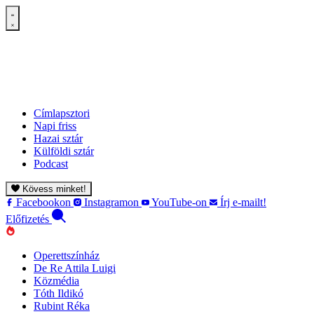
Címlapsztori
Napi friss
Hazai sztár
Külföldi sztár
Podcast
Kövess minket!
Facebookon
Instagramon
YouTube-on
Írj e-mailt!
Előfizetés
Operettszínház
De Re Attila Luigi
Közmédia
Tóth Ildikó
Rubint Réka