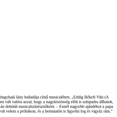
yöngyhajú lány balladája című musicalében. „Eddig Békefi Viki (A
om vált valóra azzal, hogy a nagyközönség előtt is színpadra állhatok,
3-án debütál musicalszínésznőként. – Ennél nagyobb ajándékot a papa
lt velem a próbákon, és a bemutatón is figyelni fog és vigyáz rám.”