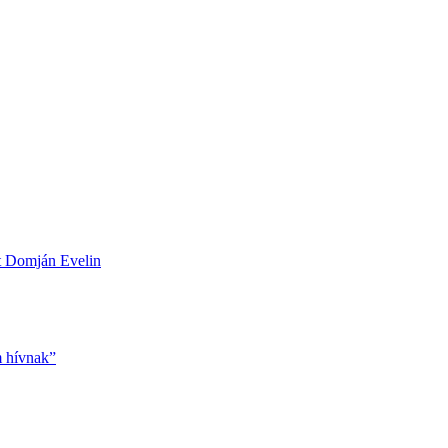
ett Domján Evelin
m hívnak”