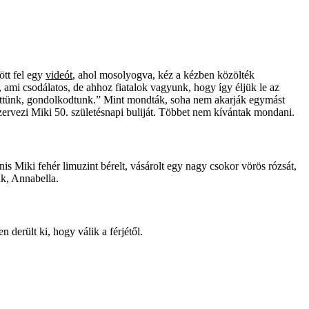
ött fel egy
videót
, ahol mosolyogva, kéz a kézben közölték
 ami csodálatos, de ahhoz fiatalok vagyunk, hogy így éljük le az
lgettünk, gondolkodtunk.” Mint mondták, soha nem akarják egymást
zervezi Miki 50. születésnapi buliját. Többet nem kívántak mondani.
 Miki fehér limuzint bérelt, vásárolt egy nagy csokor vörös rózsát,
ük, Annabella.
 derült ki, hogy válik a férjétől.