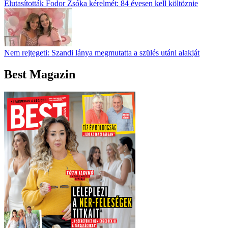
Elutasították Fodor Zsóka kérelmét: 84 évesen kell költöznie
Nem rejtegeti: Szandi lánya megmutatta a szülés utáni alakját
Best Magazin