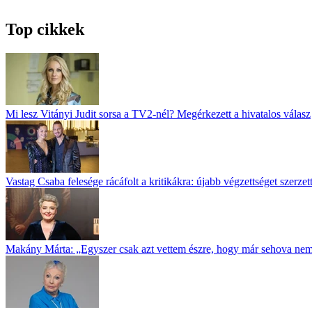
Top cikkek
Mi lesz Vitányi Judit sorsa a TV2-nél? Megérkezett a hivatalos válasz
Vastag Csaba felesége rácáfolt a kritikákra: újabb végzettséget szerz
Makány Márta: „Egyszer csak azt vettem észre, hogy már sehova ne