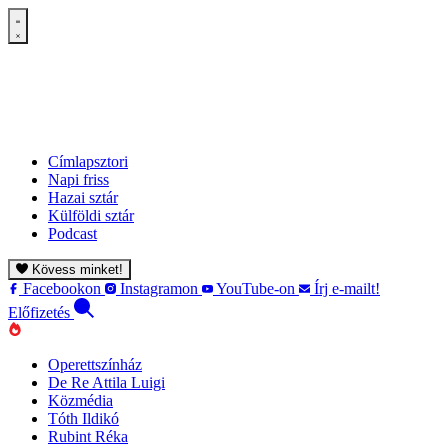
Címlapsztori
Napi friss
Hazai sztár
Külföldi sztár
Podcast
Kövess minket!
Facebookon
Instagramon
YouTube-on
Írj e-mailt!
Előfizetés
Operettszínház
De Re Attila Luigi
Közmédia
Tóth Ildikó
Rubint Réka