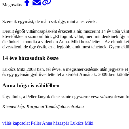
Megosztás
Szeretik egymást, de már csak úgy, mint a testvérek.
Derült égből villámcsapásként érkezett a hír, miszerint 14 év után vál
követőikkel a szomorú hírt. „El fogunk válni, mert mindenkinek így le
életünket – mondta a videóban Anna. Miki hozzátette: – Az elmúlt ké
elveszíteni, de úgy érzik, ez a legjobb, amit most tehetnek. Gyermek
14 éve házasodtak össze
Lukács Miki 2008-ban, fél évvel a megismerkedésük után jegyezte el A
és egy gyémántgyűrűvel tette fel a kérdést Annának. 2009-ben kötötté
Anna húga is válófélben
Úgy tűnik, a Peller lányok élete szinte egyszerre vesz száznyolcvan fo
Kiemelt kép: Korponai Tamás/fotocentral.hu
válás
kapcsolat
Peller Anna
házaspár
Lukács Miki