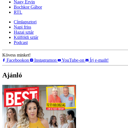
Nagy Ervin
Bochkor Gábor
RTL
Címlapsztori
Napi friss
Hazai sztár
Külföldi sztár
Podcast
Kövess minket!
Facebookon
Instagramon
YouTube-on
Írj e-mailt!
Ajánló