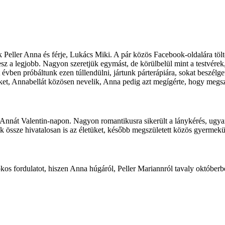
ik Peller Anna és férje, Lukács Miki. A pár közös Facebook-oldalára tölt
sz a legjobb. Nagyon szeretjük egymást, de körülbelül mint a testvérek,
t évben próbáltunk ezen túllendülni, jártunk párterápiára, sokat beszé
üket, Annabellát közösen nevelik, Anna pedig azt megígérte, hogy megs
nnát Valentin-napon. Nagyon romantikusra sikerült a lánykérés, ugyanis
k össze hivatalosan is az életüket, később megszületett közös gyermek
kos fordulatot, hiszen Anna húgáról, Peller Mariannról tavaly októberben