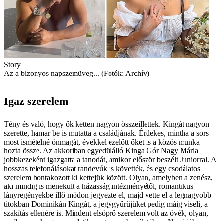
Story
Az a bizonyos napszemüveg... (Fotók: Archív)
Igaz szerelem
Tény és való, hogy ők ketten nagyon összeillettek. Kingát nagyon
szerette, hamar be is mutatta a családjának. Érdekes, mintha a sors
most ismételné önmagát, évekkel ezelőtt őket is a közös munka
hozta össze. Az akkoriban egyedülálló Kinga Gór Nagy Mária
jobbkezeként igazgatta a tanodát, amikor először beszélt Juniorral. A
hosszas telefonálásokat randevúk is követték, és egy csodálatos
szerelem bontakozott ki kettejük között. Olyan, amelyben a zenész,
aki mindig is menekült a házasság intézményétől, romantikus
lányregényekbe illő módon jegyezte el, majd vette el a legnagyobb
titokban Dominikán Kingát, a jegygyűrűjüket pedig máig viseli, a
szakítás ellenére is. Mindent elsöprő szerelem volt az övék, olyan,