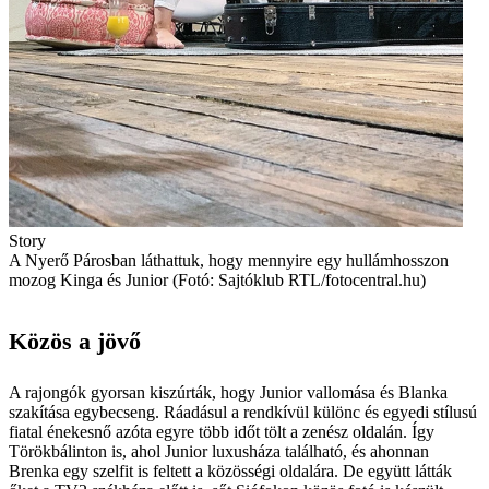
Story
A Nyerő Párosban láthattuk, hogy mennyire egy hullámhosszon
mozog Kinga és Junior (Fotó: Sajtóklub RTL/fotocentral.hu)
Közös a jövő
A rajongók gyorsan kiszúrták, hogy Junior vallomása és Blanka
szakítása egybecseng. Ráadásul a rendkívül különc és egyedi stílusú
fiatal énekesnő azóta egyre több időt tölt a zenész oldalán. Így
Törökbálinton is, ahol Junior luxusháza található, és ahonnan
Brenka egy szelfit is feltett a közösségi oldalára. De együtt látták