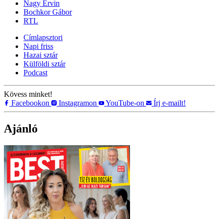
Nagy Ervin
Bochkor Gábor
RTL
Címlapsztori
Napi friss
Hazai sztár
Külföldi sztár
Podcast
Kövess minket!
Facebookon
Instagramon
YouTube-on
Írj e-mailt!
Ajánló