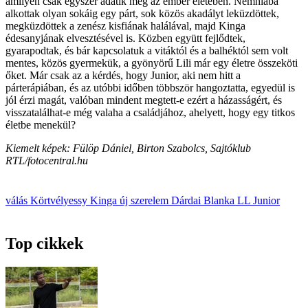
amilyen csak egyszer adatik meg az ember életében. Nemhiába
alkottak olyan sokáig egy párt, sok közös akadályt leküzdöttek,
megküzdöttek a zenész kisfiának halálával, majd Kinga
édesanyjának elvesztésével is. Közben együtt fejlődtek,
gyarapodtak, és bár kapcsolatuk a vitáktól és a balhéktól sem volt
mentes, közös gyermekük, a gyönyörű Lili már egy életre összeköti
őket. Már csak az a kérdés, hogy Junior, aki nem hitt a
párterápiában, és az utóbbi időben többször hangoztatta, egyedül is
jól érzi magát, valóban mindent megtett-e ezért a házasságért, és
visszatalálhat-e még valaha a családjához, ahelyett, hogy egy titkos
életbe menekül?
Kiemelt képek: Fülöp Dániel, Birton Szabolcs, Sajtóklub
RTL/fotocentral.hu
válás
Körtvélyessy Kinga
új szerelem
Dárdai Blanka
LL Junior
Top cikkek