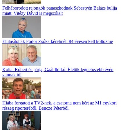
Felháborodott rajongók panaszkodnak Sebestyén Balázs bulija
miatt: Vitézy Dávid is megszólalt
Elutasították Fodor Zsóka kérelmét: 84 évesen kell költöznie
Koltai Róbert és párja, Gaál Ildikó: Életük legnehezebb évén
vannak túl
Hiába forgatott a TV2-nek, a csatorna nem kért az M1 egykori
részeg riporteréből, Bencze Péterből