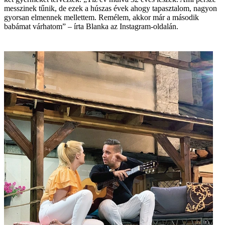
messzinek tűnik, de ezek a húszas évek ahogy tapasztalom, nagyon
gyorsan elmennek mellettem. Remélem, akkor már a második
babámat várhatom” – írta Blanka az Instagram-oldalán.