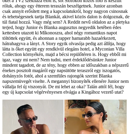
őket a TV2 székháza előtt is, sőt Siófokon közös fotó is készült
róluk, ahogy egy étterem teraszán beszélgetnek. Junior azonban
csak annyit erősített meg a kapcsolatukról, hogy nagyon csinosnak
és tehetségesnek tartja Blankát, akivel közös dalon is dolgoznak, de
túl fiatal hozzá. Vagy még sem? A Reddit nevű oldalon az a pletyka
terjed, hogy Junior és Blanka augusztus negyedik hetében édes
kettesben utazott ki Míkonoszra, ahol négy romantikus napot
töltöttek együtt, és ahonnan a rapper hamarabb hazaérkezett,
hátrahagyva a lányt. A Story egyik olvasója pedig azt állítja, hogy
látta is őket együtt egy rendkívül elegáns hotel, a Myconian Villa
Collection környékén, majd a bécsi repülőtéren is. Hogy ebből mi
igaz, vagy mi nem? Nem tudni, mert érdeklődésünkre Junior
mindent tagadott, de az tény, hogy ebben az időszakban a népszerű
énekes posztolt magáról egy napsütötte teraszról egy iszogatós,
dohányzós fotót, ahol a szemfüles rajongók szerint Blanka
napszemüvegét viselte. A megannyi bizonyíték ellenére Junior nem
vállalja fel új viszonyát. De mi lehet az oka? Talán attól fél, hogy
egy új kapcsolat végérvényesen elvágja a Kingához vezető utat?