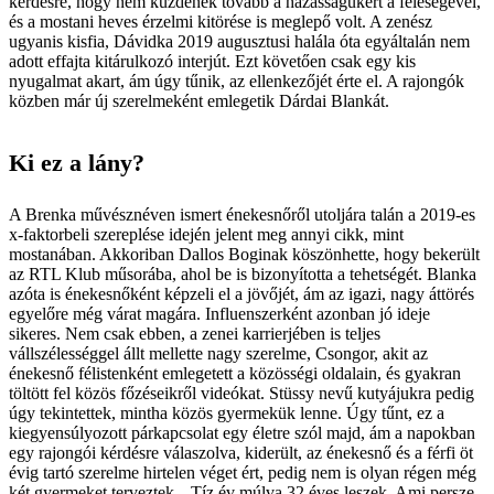
kérdésre, hogy nem küzdenek tovább a házasságukért a feleségével,
és a mostani heves érzelmi kitörése is meglepő volt. A zenész
ugyanis kisfia, Dávidka 2019 augusztusi halála óta egyáltalán nem
adott effajta kitárulkozó interjút. Ezt követően csak egy kis
nyugalmat akart, ám úgy tűnik, az ellenkezőjét érte el. A rajongók
közben már új szerelmeként emlegetik ­Dárdai Blankát.
Ki ez a lány?
A Brenka művésznéven ismert énekesnőről utoljára talán a 2019-es
x-faktorbeli szereplése idején jelent meg annyi cikk, mint
mostanában. Akkoriban Dallos Bogi­nak köszönhette, hogy bekerült
az RTL Klub műsorába, ahol be is bizonyította a tehetségét. Blanka
azóta is énekesnőként képzeli el a jövőjét, ám az igazi, nagy áttörés
egyelőre még várat magára. Influenszerként azonban jó ideje
sikeres. Nem csak ebben, a zenei karrierjében is teljes
vállszélességgel állt mellette nagy szerelme, ­­Csongor, akit az
énekesnő félistenként emlegetett a közösségi oldalain, és gyakran
töltött fel közös főzéseikről videókat. Stüssy nevű kutyájukra pedig
úgy tekintettek, mintha közös gyermekük lenne. Úgy tűnt, ez a
kiegyensúlyozott párkapcsolat egy életre szól majd, ám a napokban
egy rajongói kérdésre válaszolva, kiderült, az énekesnő és a férfi öt
évig tartó szerelme hirtelen véget ért, pedig nem is olyan régen még
két gyermeket terveztek. „Tíz év múlva 32 éves leszek. Ami persze