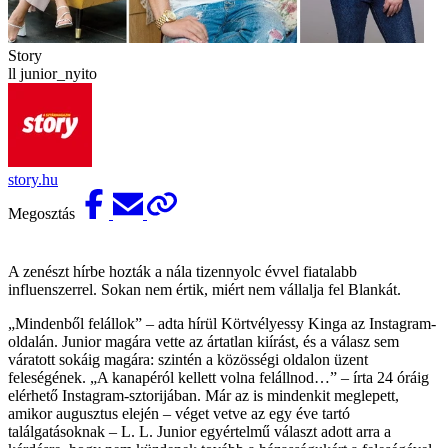
Story
ll junior_nyito
story.hu
Megosztás
A zenészt hírbe hozták a nála tizennyolc évvel fiatalabb
influenszerrel. Sokan nem értik, miért nem vállalja fel Blankát.
„Mindenből felállok” – adta hírül Körtvélyessy Kinga az Instagram-
oldalán. ­Junior magára vette az ártatlan kiírást, és a válasz sem
váratott sokáig magára: szintén a közösségi oldalon üzent
feleségének. „A kanapéról kellett volna felállnod…” – írta 24 óráig
elérhető Instagram-sztorijában. Már az is mindenkit meglepett,
amikor augusztus elején – véget vetve az egy éve tartó
találgatásoknak – L. L. Junior egyértelmű választ adott arra a