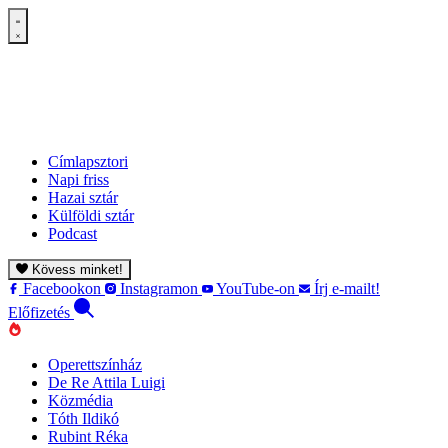
Címlapsztori
Napi friss
Hazai sztár
Külföldi sztár
Podcast
Kövess minket!
Facebookon
Instagramon
YouTube-on
Írj e-mailt!
Előfizetés
Operettszínház
De Re Attila Luigi
Közmédia
Tóth Ildikó
Rubint Réka