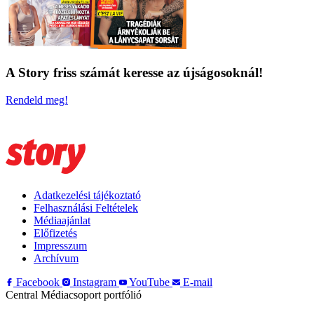
A Story friss számát keresse az újságosoknál!
Rendeld meg!
Adatkezelési tájékoztató
Felhasználási Feltételek
Médiaajánlat
Előfizetés
Impresszum
Archívum
Facebook
Instagram
YouTube
E-mail
Central Médiacsoport portfólió