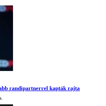
labb randipartnerrel kapták rajta
k.