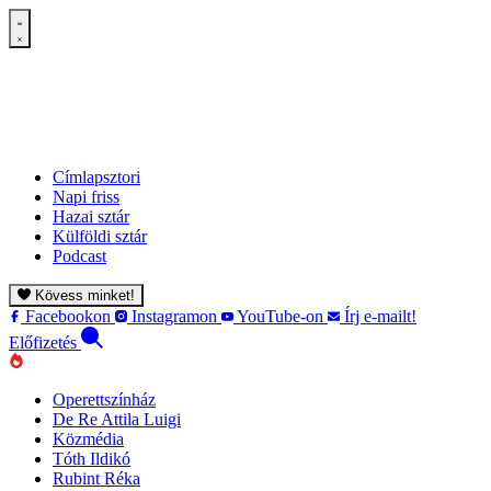
Címlapsztori
Napi friss
Hazai sztár
Külföldi sztár
Podcast
Kövess minket!
Facebookon
Instagramon
YouTube-on
Írj e-mailt!
Előfizetés
Operettszínház
De Re Attila Luigi
Közmédia
Tóth Ildikó
Rubint Réka