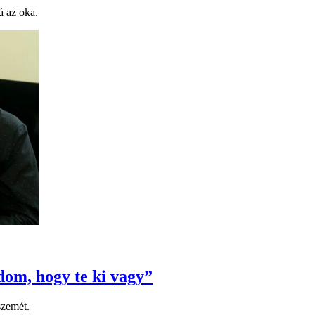
á az oka.
dom, hogy te ki vagy”
szemét.