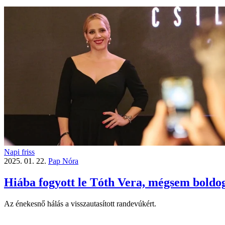
Napi friss
2025. 01. 22.
Pap Nóra
Hiába fogyott le Tóth Vera, mégsem boldo
Az énekesnő hálás a visszautasított randevúkért.