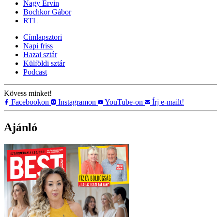
Nagy Ervin
Bochkor Gábor
RTL
Címlapsztori
Napi friss
Hazai sztár
Külföldi sztár
Podcast
Kövess minket!
Facebookon
Instagramon
YouTube-on
Írj e-mailt!
Ajánló