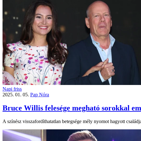
Napi friss
2025. 01. 05.
Pap Nóra
Bruce Willis felesége megható sorokkal em
A színész visszafordíthatatlan betegsége mély nyomot hagyott családja