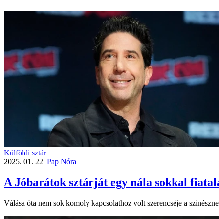
Külföldi sztár
2025. 01. 22.
Pap Nóra
A Jóbarátok sztárját egy nála sokkal fiata
Válása óta nem sok komoly kapcsolathoz volt szerencséje a színészne