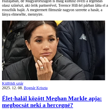
Hazájában, de Magyarországon is máig kultusz övezi a legendás
olasz színészt, aki örök partnerével, Terence Hill-lel párban látta el a
rosszfiúk baját. A megtermett filmsztár nagyon szerette a hasát, a
lánya elmesélte, mennyire.
Külföldi sztár
2025. 12. 08.
Bognár Kriszta
Élet-halál között Meghan Markle apja:
megbocsát neki a hercegné?