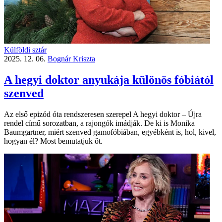
Külföldi sztár
2025. 12. 06.
Bognár Kriszta
A hegyi doktor anyukája különös fóbiától
szenved
Az első epizód óta rendszeresen szerepel A hegyi doktor – Újra
rendel című sorozatban, a rajongók imádják. De ki is Monika
Baumgartner, miért szenved gamofóbiában, egyébként is, hol, ki­vel,
hogyan él? Most bemutatjuk őt.