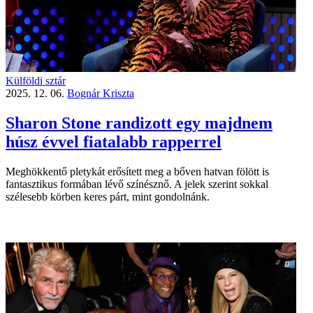
Külföldi sztár
2025. 12. 06.
Bognár Kriszta
Sharon Stone randizott egy majdnem
húsz évvel fiatalabb rapperrel
Meghökkentő pletykát erősített meg a bőven hatvan fölött is
fantasztikus formában lévő színésznő. A jelek szerint sokkal
szélesebb körben keres párt, mint gondolnánk.