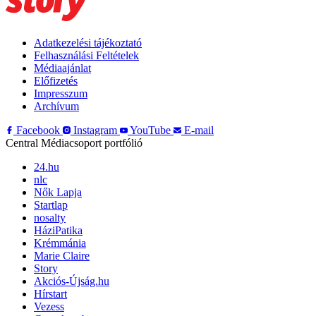
Adatkezelési tájékoztató
Felhasználási Feltételek
Médiaajánlat
Előfizetés
Impresszum
Archívum
Facebook
Instagram
YouTube
E-mail
Central Médiacsoport portfólió
24.hu
nlc
Nők Lapja
Startlap
nosalty
HáziPatika
Krémmánia
Marie Claire
Story
Akciós-Újság.hu
Hírstart
Vezess