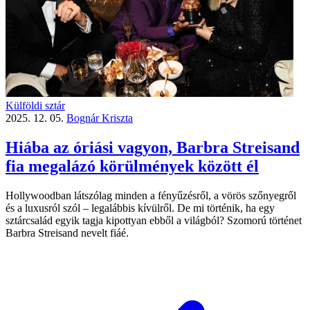
Külföldi sztár
2025. 12. 05.
Bognár Kriszta
Hiába az óriási vagyon, Barbra Streisand
fia megalázó körülmények között él
Hollywoodban látszólag minden a fényűzésről, a vörös szőnyegről
és a luxusról szól – legalábbis kívülről. De mi történik, ha egy
sztárcsalád egyik tagja kipottyan ebből a világból? Szomorú történet
Barbra Streisand nevelt fiáé.