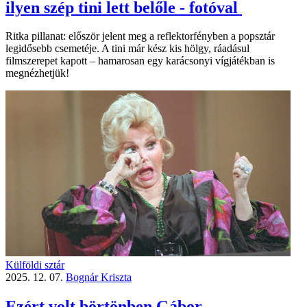
ilyen szép tini lett belőle - fotóval
Ritka pillanat: először jelent meg a reflektorfényben a popsztár
legidősebb csemetéje. A tini már kész kis hölgy, ráadásul
filmszerepet kapott – hamarosan egy karácsonyi vígjátékban is
megnézhetjük!
Külföldi sztár
2025. 12. 07.
Bognár Kriszta
Ezért volt börtönben Gábor