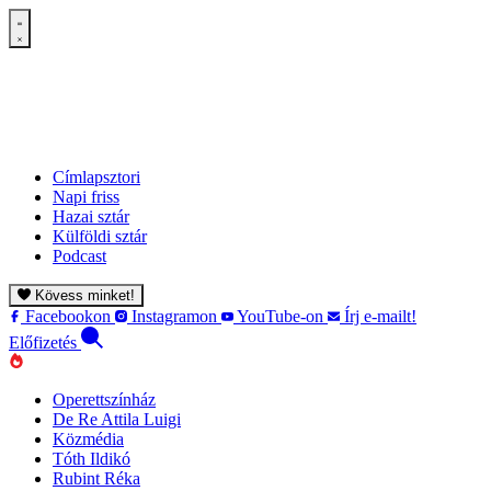
Címlapsztori
Napi friss
Hazai sztár
Külföldi sztár
Podcast
Kövess minket!
Facebookon
Instagramon
YouTube-on
Írj e-mailt!
Előfizetés
Operettszínház
De Re Attila Luigi
Közmédia
Tóth Ildikó
Rubint Réka