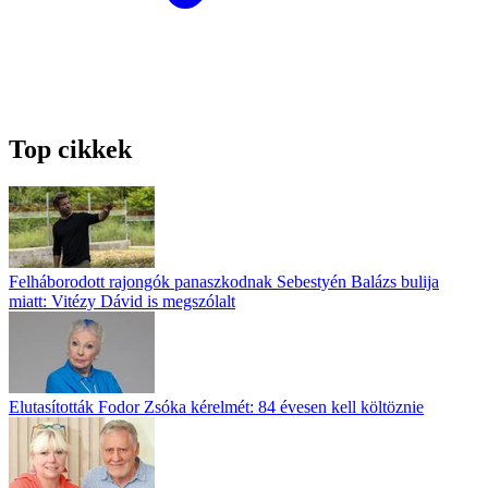
Top cikkek
Felháborodott rajongók panaszkodnak Sebestyén Balázs bulija
miatt: Vitézy Dávid is megszólalt
Elutasították Fodor Zsóka kérelmét: 84 évesen kell költöznie