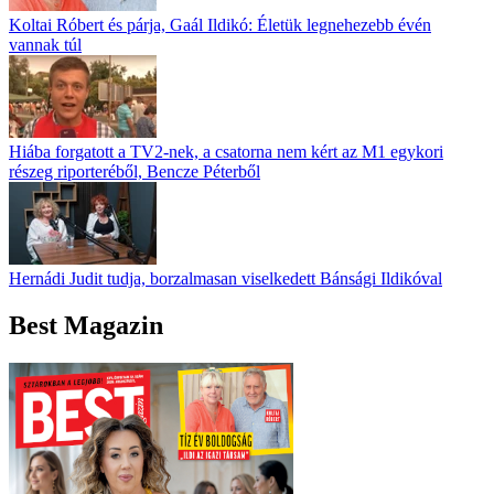
Koltai Róbert és párja, Gaál Ildikó: Életük legnehezebb évén
vannak túl
Hiába forgatott a TV2-nek, a csatorna nem kért az M1 egykori
részeg riporteréből, Bencze Péterből
Hernádi Judit tudja, borzalmasan viselkedett Bánsági Ildikóval
Best Magazin