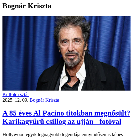
Bognár Kriszta
Külföldi sztár
2025. 12. 09.
Bognár Kriszta
A 85 éves Al Pacino titokban megnősült?
Karikagyűrű csillog az ujján - fotóval
Hollywood egyik legnagyobb legendája ennyi idősen is képes