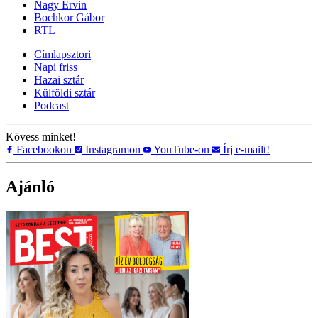
Nagy Ervin
Bochkor Gábor
RTL
Címlapsztori
Napi friss
Hazai sztár
Külföldi sztár
Podcast
Kövess minket!
Facebookon
Instagramon
YouTube-on
Írj e-mailt!
Ajánló