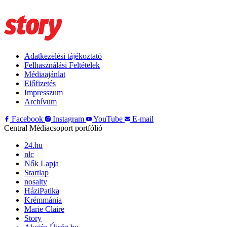
Adatkezelési tájékoztató
Felhasználási Feltételek
Médiaajánlat
Előfizetés
Impresszum
Archívum
Facebook
Instagram
YouTube
E-mail
Central Médiacsoport portfólió
24.hu
nlc
Nők Lapja
Startlap
nosalty
HáziPatika
Krémmánia
Marie Claire
Story