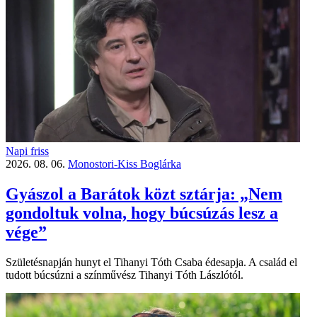
Napi friss
2026. 08. 06.
Monostori-Kiss Boglárka
Gyászol a Barátok közt sztárja: „Nem
gondoltuk volna, hogy búcsúzás lesz a
vége”
Születésnapján hunyt el Tihanyi Tóth Csaba édesapja. A család el
tudott búcsúzni a színművész Tihanyi Tóth Lászlótól.