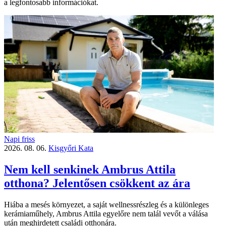
a legfontosabb információkat.
Napi friss
2026. 08. 06.
Kisgyőri Kata
Nem kell senkinek Ambrus Attila
otthona? Jelentősen csökkent az ára
Hiába a mesés környezet, a saját wellnessrészleg és a különleges
kerámiaműhely, Ambrus Attila egyelőre nem talál vevőt a válása
után meghirdetett családi otthonára.