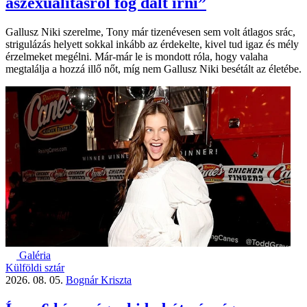
aszexualitásról fog dalt írni”
Gallusz Niki szerelme, Tony már tizenévesen sem volt átlagos srác,
strigulázás helyett sokkal inkább az érdekelte, kivel tud igaz és mély
érzelmeket megélni. Már-már le is mondott róla, hogy valaha
megtalálja a hozzá illő nőt, míg nem Gallusz Niki besétált az életébe.
Galéria
Külföldi sztár
2026. 08. 05.
Bognár Kriszta