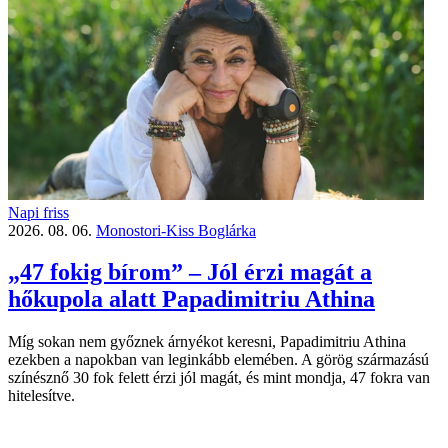
Napi friss
2026. 08. 06.
Monostori-Kiss Boglárka
„47 fokig bírom” – Jól érzi magát a
hőkupola alatt Papadimitriu Athina
Míg sokan nem győznek árnyékot keresni, Papadimitriu Athina
ezekben a napokban van leginkább elemében. A görög származású
színésznő 30 fok felett érzi jól magát, és mint mondja, 47 fokra van
hitelesítve.