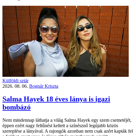
Külföldi sztár
2026. 08. 06.
Bognár Kriszta
Salma Hayek 18 éves lánya is igazi
bombázó
Nem mindennap láthatja a világ Salma Hayek egy szem csemetéjét,
éppen ezért nagy feltűnést keltett a színésznő legújabb közös
szereplése a lányával. A rajongók azonban nem csak azért kapták fel