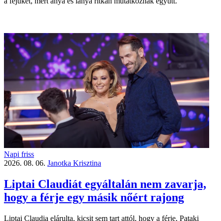
a fejüket, mert anya és lánya ritkán mutatkoznak együtt.
Napi friss
2026. 08. 06.
Janotka Krisztina
Liptai Claudiát egyáltalán nem zavarja,
hogy a férje egy másik nőért rajong
Liptai Claudia elárulta, kicsit sem tart attól, hogy a férje, Pataki