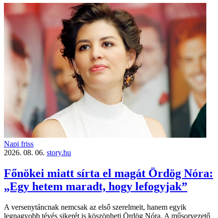
Napi friss
2026. 08. 06.
story.hu
Főnökei miatt sírta el magát Ördög Nóra:
„Egy hetem maradt, hogy lefogyjak”
A versenytáncnak nemcsak az első szerelmeit, hanem egyik
legnagyobb tévés sikerét is köszönheti Ördög Nóra. A műsorvezető