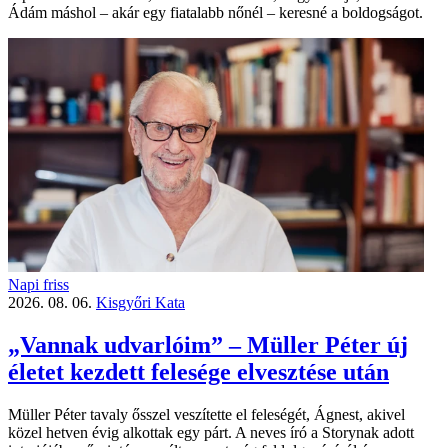
Ádám máshol – akár egy fiatalabb nőnél – keresné a boldogságot.
Napi friss
2026. 08. 06.
Kisgyőri Kata
„Vannak udvarlóim” – Müller Péter új
életet kezdett felesége elvesztése után
Müller Péter tavaly ősszel veszítette el feleségét, Ágnest, akivel
közel hetven évig alkottak egy párt. A neves író a Storynak adott