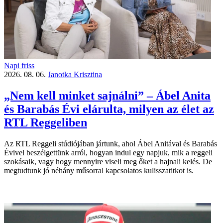
Napi friss
2026. 08. 06.
Janotka Krisztina
„Nem kell minket sajnálni” – Ábel Anita
és Barabás Évi elárulta, milyen az élet az
RTL Reggeliben
Az RTL Reggeli stúdiójában jártunk, ahol Ábel Anitával és Barabás
Évivel beszélgettünk arról, hogyan indul egy napjuk, mik a reggeli
szokásaik, vagy hogy mennyire viseli meg őket a hajnali kelés. De
megtudtunk jó néhány műsorral kapcsolatos kulisszatitkot is.