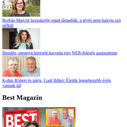
Borbás Marcsit luxuskertje miatt támadják: a tévés nem hagyta szó
nélkül
Brutális, mennyit keresett havonta egy NER-feleség asszisztense
Koltai Róbert és párja, Gaál Ildikó: Életük legnehezebb évén
vannak túl
Best Magazin