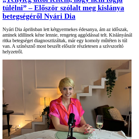
túlélni” – Először szólalt meg kislánya
betegségéről Nyári Dia
Nyári Dia áprilisban lett kétgyermekes édesanya, ám az időszak,
aminek idillinek kéne lennie, rengeteg aggódással telt. Kislányánál
ritka betegséget diagnosztizáltak, már egy komoly műtéten is túl
van. A színésznő most beszélt először részletesen a szívszorító
helyzetről.