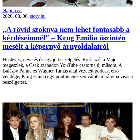
Napi friss
2026. 08. 06.
story.hu
„A rövid szoknya nem lehet fontosabb a
kérdéseimnél" – Krug Emília őszintén
mesélt a képernyő árnyoldalairól
Húsleves, nevetés és egy jó beszélgetés. Erről szól a Majd
megeszlek, a Csak szabadon YouTube-csatorna új műsora. A
Balázsy Panna és Wágner Tamás által vezetett podcast első
vendége, Krug Emília egy ponton egészen váratlan irányba viszi a
beszélgetést.