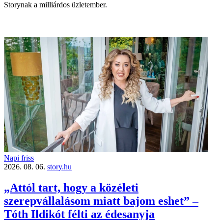
Storynak a milliárdos üzletember.
Napi friss
2026. 08. 06.
story.hu
„Attól tart, hogy a közéleti
szerepvállalásom miatt bajom eshet” –
Tóth Ildikót félti az édesanyja