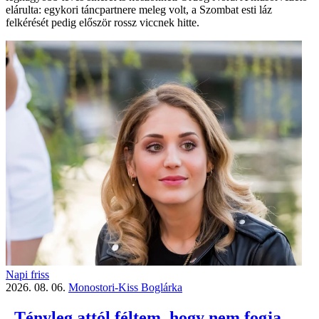
elárulta: egykori táncpartnere meleg volt, a Szombat esti láz
felkérését pedig először rossz viccnek hitte.
Napi friss
2026. 08. 06.
Monostori-Kiss Boglárka
„Tényleg attól féltem, hogy nem fogja