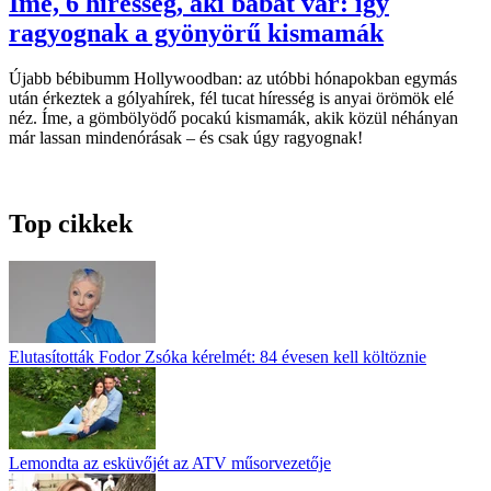
Íme, 6 híresség, aki babát vár: így
ragyognak a gyönyörű kismamák
Újabb bébibumm Hollywoodban: az utóbbi hónapokban egymás
után érkeztek a gólyahírek, fél tucat híresség is anyai örömök elé
néz. Íme, a gömbölyödő pocakú kismamák, akik közül néhányan
már lassan mindenórásak – és csak úgy ragyognak!
Top cikkek
Elutasították Fodor Zsóka kérelmét: 84 évesen kell költöznie
Lemondta az esküvőjét az ATV műsorvezetője