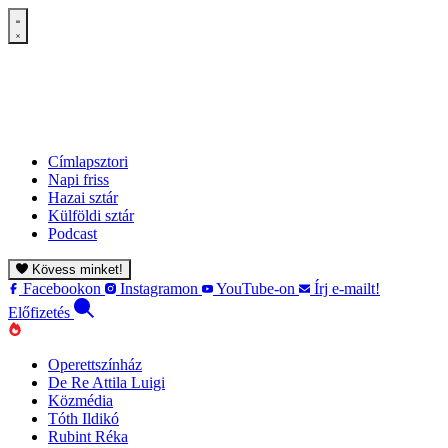
Címlapsztori
Napi friss
Hazai sztár
Külföldi sztár
Podcast
Kövess minket!
Facebookon
Instagramon
YouTube-on
Írj e-mailt!
Előfizetés
Operettszínház
De Re Attila Luigi
Közmédia
Tóth Ildikó
Rubint Réka