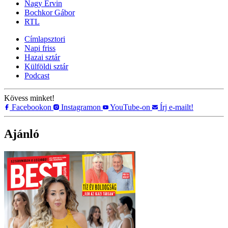
Nagy Ervin
Bochkor Gábor
RTL
Címlapsztori
Napi friss
Hazai sztár
Külföldi sztár
Podcast
Kövess minket!
Facebookon
Instagramon
YouTube-on
Írj e-mailt!
Ajánló