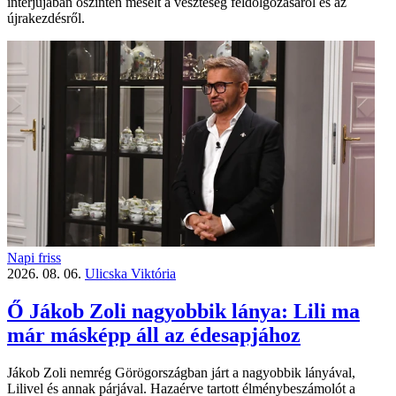
interjújában őszintén mesélt a veszteség feldolgozásáról és az
újrakezdésről.
Napi friss
2026. 08. 06.
Ulicska Viktória
Ő Jákob Zoli nagyobbik lánya: Lili ma
már másképp áll az édesapjához
Jákob Zoli nemrég Görögországban járt a nagyobbik lányával,
Lilivel és annak párjával. Hazaérve tartott élménybeszámolót a