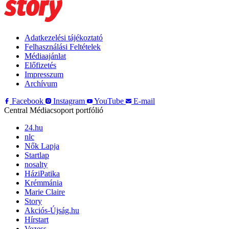
Adatkezelési tájékoztató
Felhasználási Feltételek
Médiaajánlat
Előfizetés
Impresszum
Archívum
Facebook
Instagram
YouTube
E-mail
Central Médiacsoport portfólió
24.hu
nlc
Nők Lapja
Startlap
nosalty
HáziPatika
Krémmánia
Marie Claire
Story
Akciós-Újság.hu
Hírstart
Vezess