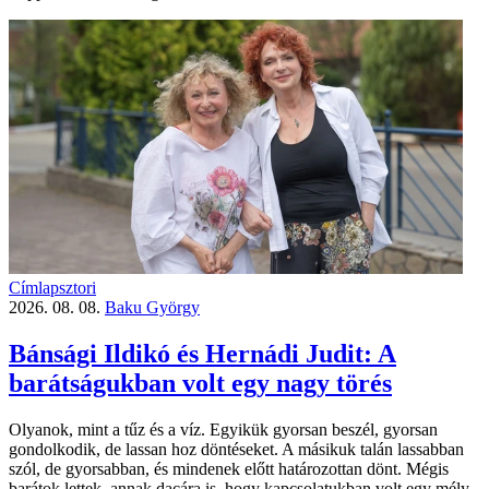
Címlapsztori
2026. 08. 08.
Baku György
Bánsági Ildikó és Hernádi Judit: A
barátságukban volt egy nagy törés
Olyanok, mint a tűz és a víz. Egyikük gyorsan beszél, gyorsan
gondolkodik, de lassan hoz döntéseket. A másikuk talán lassabban
szól, de gyorsabban, és mindenek előtt határozottan dönt. Mégis
barátok lettek, annak dacára is, hogy kapcsolatukban volt egy mély