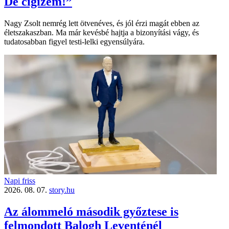
De cigizem!”
Nagy Zsolt nemrég lett ötvenéves, és jól érzi magát ebben az
életszakaszban. Ma már kevésbé hajtja a bizonyítási vágy, és
tudatosabban figyel testi-lelki egyensúlyára.
Napi friss
2026. 08. 07.
story.hu
Az álommeló második győztese is
felmondott Balogh Leventénél