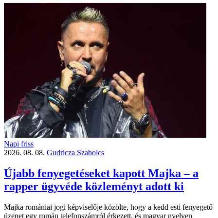
Napi friss
2026. 08. 08.
Gudricza Szabolcs
Újabb fenyegetéseket kapott Majka – a
rapper ügyvéde közleményt adott ki
Majka romániai jogi képviselője közölte, hogy a kedd esti fenyegető
üzenet egy román telefonszámról érkezett, és magyar nyelven