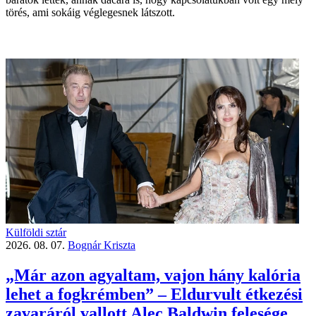
törés, ami sokáig véglegesnek látszott.
Külföldi sztár
2026. 08. 07.
Bognár Kriszta
„Már azon agyaltam, vajon hány kalória
lehet a fogkrémben” – Eldurvult étkezési
zavaráról vallott Alec Baldwin felesége