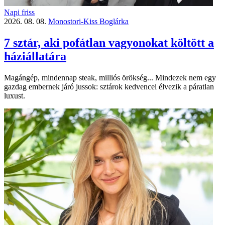
Napi friss
2026. 08. 08.
Monostori-Kiss Boglárka
7 sztár, aki pofátlan vagyonokat költött a
háziállatára
Magángép, mindennap steak, milliós örökség... Mindezek nem egy
gazdag embernek járó jussok: sztárok kedvencei élvezik a páratlan
luxust.