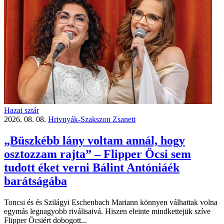
Hazai sztár
2026. 08. 08.
Hrivnyák-Szakszon Zsanett
„Büszkébb lány voltam annál, hogy
osztozzam rajta” – Flipper Öcsi sem
tudott éket verni Bálint Antóniáék
barátságába
Toncsi és és Szilágyi Eschenbach Mariann könnyen válhattak volna
egymás legnagyobb riválisaivá. Hiszen eleinte mindkettejük szíve
Flipper Öcsiért dobogott...