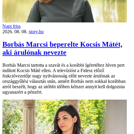
Napi friss
2026. 08. 08.
story.hu
Borbás Marcsi beperelte Kocsis Mátét,
aki árulónak nevezte
Borbás Marcsi tartotta a szavát és a korábbi ígéretéhez híven pert
indított Kocsis Máté ellen. A televízióst a Fidesz előző
frakcióvezetője nagy nyilvánosság előtt nevezte árulónak az
országgyűlési választás után, amiért Borbás nem sokkal korábban
arról beszélt, hogy az utóbbi időben kétszer annyit kell dolgoznia
ugyanazért a pénzért.