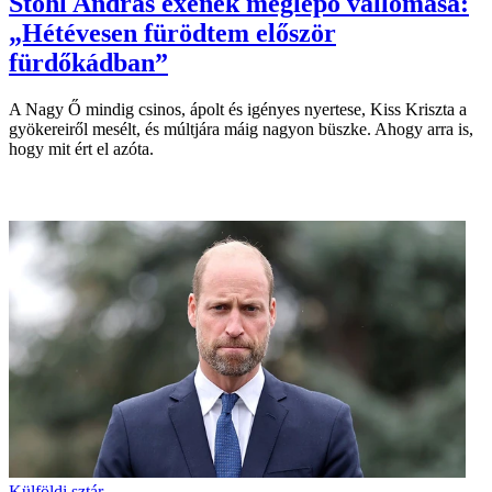
Stohl András exének meglepő vallomása:
„Hétévesen fürödtem először
fürdőkádban”
A Nagy Ő mindig csinos, ápolt és igényes nyertese, Kiss Kriszta a
gyökereiről mesélt, és múltjára máig nagyon büszke. Ahogy arra is,
hogy mit ért el azóta.
Külföldi sztár