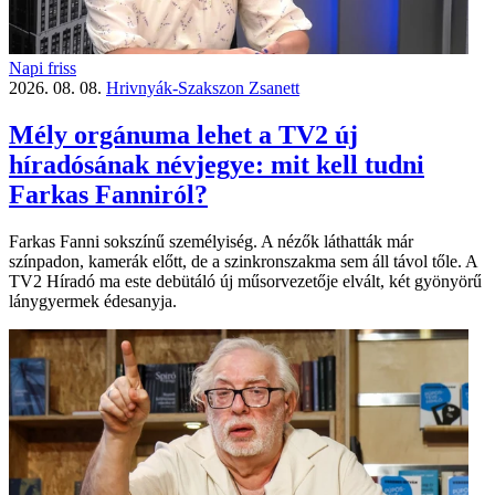
Napi friss
2026. 08. 08.
Hrivnyák-Szakszon Zsanett
Mély orgánuma lehet a TV2 új
híradósának névjegye: mit kell tudni
Farkas Fanniról?
Farkas Fanni sokszínű személyiség. A nézők láthatták már
színpadon, kamerák előtt, de a szinkronszakma sem áll távol tőle. A
TV2 Híradó ma este debütáló új műsorvezetője elvált, két gyönyörű
lánygyermek édesanyja.