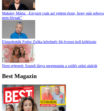
Makány Márta: „Egyszer csak azt vettem észre, hogy már sehova
nem hívnak”
Elutasították Fodor Zsóka kérelmét: 84 évesen kell költöznie
Nem rejtegeti: Szandi lánya megmutatta a szülés utáni alakját
Best Magazin