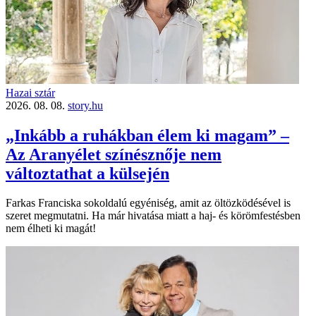
Hazai sztár
2026. 08. 08.
story.hu
„Inkább a ruhákban élem ki magam” –
Az Aranyélet színésznője nem
változtathat a külsején
Farkas Franciska sokoldalú egyéniség, amit az öltözködésével is
szeret megmutatni. Ha már hivatása miatt a haj- és körömfestésben
nem élheti ki magát!