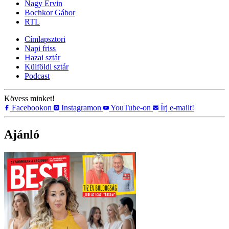
Nagy Ervin
Bochkor Gábor
RTL
Címlapsztori
Napi friss
Hazai sztár
Külföldi sztár
Podcast
Kövess minket!
Facebookon
Instagramon
YouTube-on
Írj e-mailt!
Ajánló