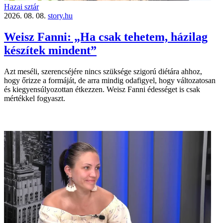
Hazai sztár
2026. 08. 08.
story.hu
Weisz Fanni: „Ha csak tehetem, házilag
készítek mindent”
Azt meséli, szerencséjére nincs szüksége szigorú diétára ahhoz,
hogy őrizze a formáját, de arra mindig odafigyel, hogy változatosan
és kiegyensúlyozottan étkezzen. Weisz Fanni édességet is csak
mértékkel fogyaszt.