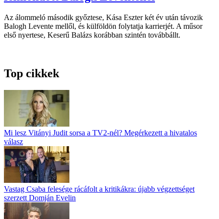
Az álommeló második győztese, Kása Eszter két év után távozik
Balogh Levente mellől, és külföldön folytatja karrierjét. A műsor
első nyertese, Keserű Balázs korábban szintén továbbállt.
Top cikkek
Mi lesz Vitányi Judit sorsa a TV2-nél? Megérkezett a hivatalos
válasz
Vastag Csaba felesége rácáfolt a kritikákra: újabb végzettséget
szerzett Domján Evelin