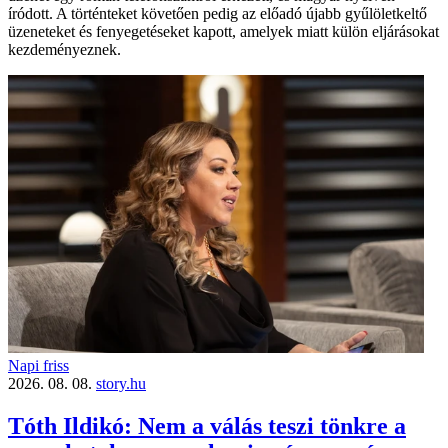
íródott. A történteket követően pedig az előadó újabb gyűlöletkeltő
üzeneteket és fenyegetéseket kapott, amelyek miatt külön eljárásokat
kezdeményeznek.
Napi friss
2026. 08. 08.
story.hu
Tóth Ildikó: Nem a válás teszi tönkre a