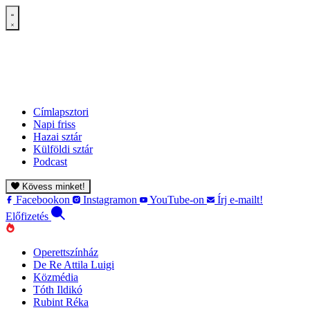
Címlapsztori
Napi friss
Hazai sztár
Külföldi sztár
Podcast
Kövess minket!
Facebookon
Instagramon
YouTube-on
Írj e-mailt!
Előfizetés
Operettszínház
De Re Attila Luigi
Közmédia
Tóth Ildikó
Rubint Réka