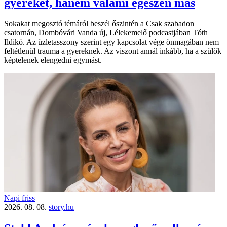
gyereket, hanem valami egészen más
Sokakat megosztó témáról beszél őszintén a Csak szabadon
csatornán, Dombóvári Vanda új, Lélekemelő podcastjában Tóth
Ildikó. Az üzletasszony szerint egy kapcsolat vége önmagában nem
feltétlenül trauma a gyereknek. Az viszont annál inkább, ha a szülők
képtelenek elengedni egymást.
Napi friss
2026. 08. 08.
story.hu