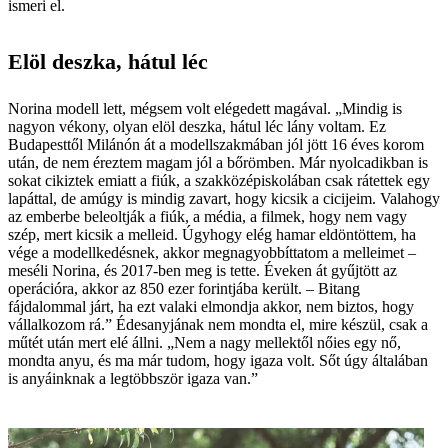
ismeri el.
Elöl deszka, hátul léc
Norina modell lett, mégsem volt elégedett magával. „Mindig is
nagyon vékony, olyan elöl deszka, hátul léc lány voltam. Ez
Budapesttől Milánón át a modellszakmában jól jött 16 éves korom
után, de nem éreztem magam jól a bőrömben. Már nyolcadikban is
sokat cikiztek emiatt a fiúk, a szakközépiskolában csak rátettek egy
lapáttal, de amúgy is mindig zavart, hogy kicsik a cicijeim. Valahogy
az emberbe beleoltják a fiúk, a média, a filmek, hogy nem vagy
szép, mert kicsik a melleid. Úgyhogy elég hamar eldöntöttem, ha
vége a modellkedésnek, akkor megnagyobbíttatom a melleimet –
meséli Norina, és 2017-ben meg is tette. Éveken át gyűjtött az
operációra, akkor az 850 ezer forintjába került. – Bitang
fájdalommal járt, ha ezt valaki elmondja akkor, nem biztos, hogy
vállalkozom rá.” Édesanyjának nem mondta el, mire készül, csak a
műtét után mert elé állni. „Nem a nagy mellektől nőies egy nő,
mondta anyu, és ma már tudom, hogy igaza volt. Sőt úgy általában
is anyáinknak a legtöbbször igaza van.”