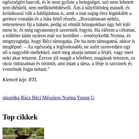
egészségért harcolt, és le nem győzte a betegséget, szó nem lehetett
sem diétáról, sem mellkisebbítésről. Ám a súlyfölösleg maradt, és
krónikussá vált a hátfájdalma is, amit a mai napig érez leginkább a
gerince vonalán és a háta felső részén. „Borzalmasan nehéz,
rettenetesen fáj a hátam, pedig az elmúlt hónapokban úgy hét kiló
ment le, és még ugyanennyit szeretnék fogyni. Ha elérem a célomat,
a műtétre talán nyáron már sor kerülhet – reménykedik Norina, és
megnyugtatja, hogy Béci támogatja. De ha nem támogatná, akkor is
meglépné. – Az egészség a legfontosabb, ne azért szenvedjen egy
nő a nagyobb mellekkel, mert meg akarja tartani a férjét, vagy mert
neki akar tetszeni. Érezze jól magát a bőré­ben, magának tetsszen, ez
okoz önbizalmat és örömöt, ami miatt a társa, a férje is szexinek és
vonzónak fogja tartani.”
Kiemelt kép: RTL
plasztika
Rácz Béci
Mészáros Norina
Young G
Top cikkek