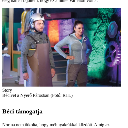
elég hamar rájöttem, hogy ez a műtét várhatott volna.”
Story
Bécivel a Nyerő Párosban (Fotó: RTL)
Béci támogatja
Norina nem titkolta, hogy méhnyakrákkal küzdött. Amíg az