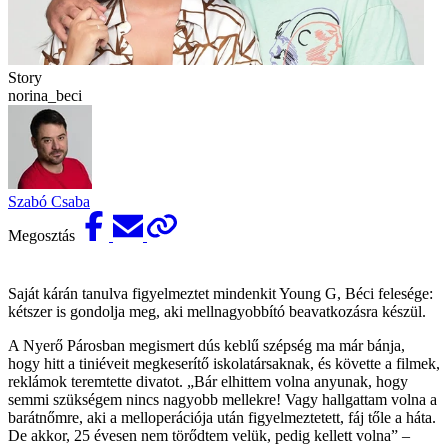
Story
norina_beci
Szabó Csaba
Megosztás
Saját kárán tanulva figyelmeztet mindenkit Young G, Béci felesége:
kétszer is gondolja meg, aki mell­nagyobbító beavatkozásra készül.
A Nyerő Párosban megismert dús keblű szépség ma már bánja,
hogy hitt a tiniéveit megkeserítő iskolatársaknak, és követte a filmek,
reklámok teremtette divatot. „Bár elhittem volna anyunak, hogy
semmi szükségem nincs nagyobb mellekre! Vagy hallgattam volna a
barátnőmre, aki a melloperációja után figyelmeztetett, fáj tőle a háta.
De akkor, 25 évesen nem törődtem velük, pedig kellett volna” –