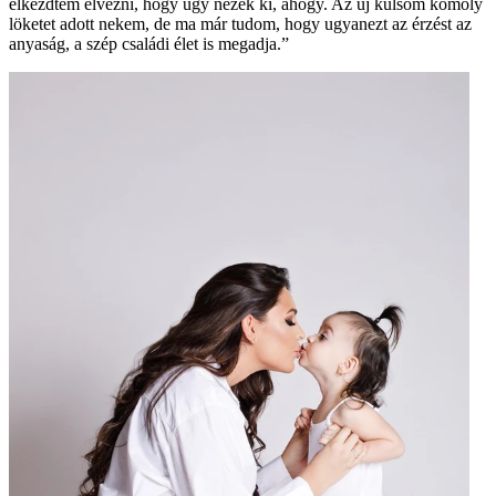
elkezdtem élvezni, hogy úgy nézek ki, ahogy. Az új külsőm komoly
löketet adott nekem, de ma már tudom, hogy ugyanezt az érzést az
anyaság, a szép családi élet is megadja.”