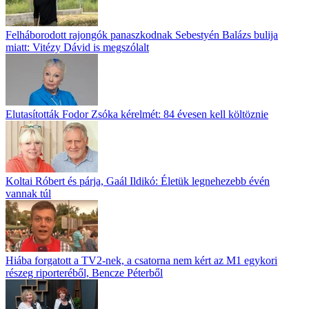
Felháborodott rajongók panaszkodnak Sebestyén Balázs bulija
miatt: Vitézy Dávid is megszólalt
Elutasították Fodor Zsóka kérelmét: 84 évesen kell költöznie
Koltai Róbert és párja, Gaál Ildikó: Életük legnehezebb évén
vannak túl
Hiába forgatott a TV2-nek, a csatorna nem kért az M1 egykori
részeg riporteréből, Bencze Péterből