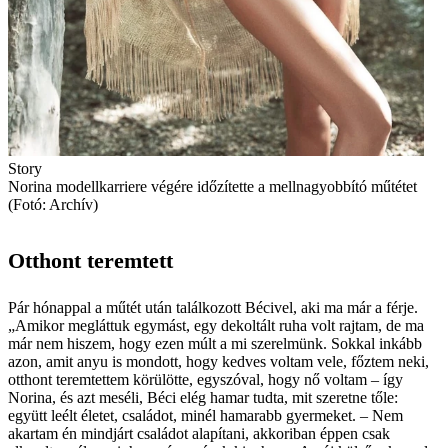
Story
Norina modellkarriere végére időzítette a mellnagyobbító műtétet
(Fotó: Archív)
Otthont teremtett
Pár hónappal a műtét után találkozott Bécivel, aki ma már a férje.
„Amikor megláttuk egymást, egy dekoltált ruha volt rajtam, de ma
már nem hiszem, hogy ezen múlt a mi szerelmünk. Sokkal inkább
azon, amit anyu is mondott, hogy kedves voltam vele, főztem neki,
otthont teremtettem körülötte, egyszóval, hogy nő voltam – így
Norina, és azt meséli, Béci elég hamar tudta, mit szeretne tőle:
együtt leélt életet, családot, minél hamarabb gyermeket. – Nem
akartam én mindjárt családot alapítani, akkoriban éppen csak