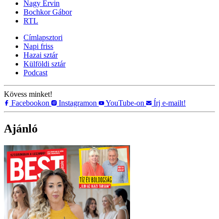
Nagy Ervin
Bochkor Gábor
RTL
Címlapsztori
Napi friss
Hazai sztár
Külföldi sztár
Podcast
Kövess minket!
Facebookon
Instagramon
YouTube-on
Írj e-mailt!
Ajánló