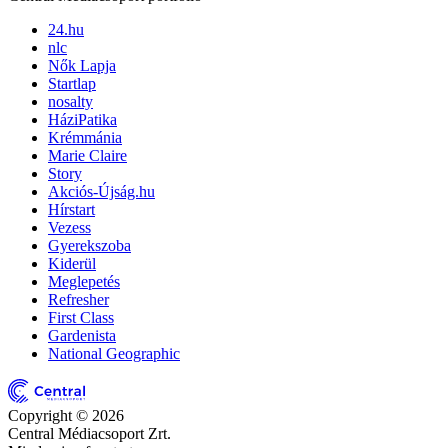
24.hu
nlc
Nők Lapja
Startlap
nosalty
HáziPatika
Krémmánia
Marie Claire
Story
Akciós-Újság.hu
Hírstart
Vezess
Gyerekszoba
Kiderül
Meglepetés
Refresher
First Class
Gardenista
National Geographic
Copyright © 2026
Central Médiacsoport Zrt.