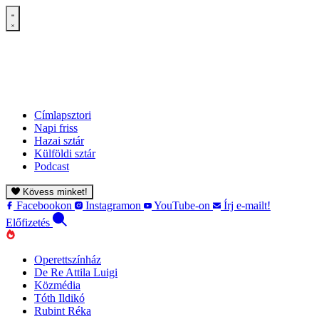
Címlapsztori
Napi friss
Hazai sztár
Külföldi sztár
Podcast
Kövess minket!
Facebookon
Instagramon
YouTube-on
Írj e-mailt!
Előfizetés
Operettszínház
De Re Attila Luigi
Közmédia
Tóth Ildikó
Rubint Réka