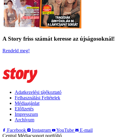
A Story friss számát keresse az újságosoknál!
Rendeld meg!
Adatkezelési tájékoztató
Felhasználási Feltételek
Médiaajánlat
Előfizetés
Impresszum
Archívum
Facebook
Instagram
YouTube
E-mail
Central Médiacsoport portfólió