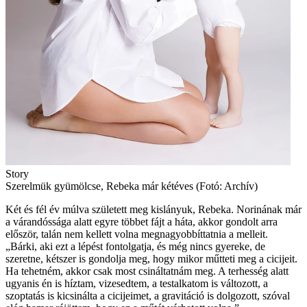
Story
Szerelmük gyümölcse, Rebeka már kétéves (Fotó: Archív)
Két és fél év múlva született meg kislányuk, Rebeka. Norinának már
a várandóssága alatt egyre többet fájt a háta, akkor gondolt arra
először, talán nem kellett volna megnagyobbíttatnia a melleit.
„Bárki, aki ezt a lépést fontolgatja, és még nincs gyereke, de
szeretne, kétszer is gondolja meg, hogy mikor műtteti meg a cicijeit.
Ha tehetném, akkor csak most csináltatnám meg. A terhesség alatt
ugyanis én is híztam, vizesedtem, a testalkatom is változott, a
szoptatás is kicsinálta a cicijeimet, a gravitáció is dolgozott, szóval